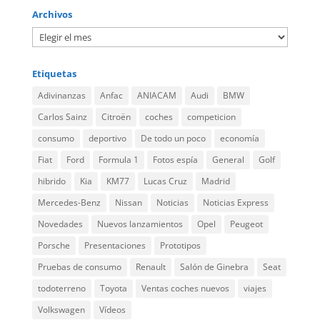
Archivos
Etiquetas
Adivinanzas
Anfac
ANIACAM
Audi
BMW
Carlos Sainz
Citroën
coches
competicion
consumo
deportivo
De todo un poco
economía
Fiat
Ford
Formula 1
Fotos espía
General
Golf
hibrido
Kia
KM77
Lucas Cruz
Madrid
Mercedes-Benz
Nissan
Noticias
Noticias Express
Novedades
Nuevos lanzamientos
Opel
Peugeot
Porsche
Presentaciones
Prototipos
Pruebas de consumo
Renault
Salón de Ginebra
Seat
todoterreno
Toyota
Ventas coches nuevos
viajes
Volkswagen
Vídeos