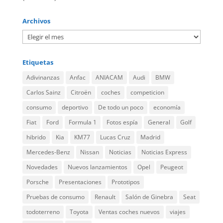
Archivos
Etiquetas
Adivinanzas
Anfac
ANIACAM
Audi
BMW
Carlos Sainz
Citroën
coches
competicion
consumo
deportivo
De todo un poco
economía
Fiat
Ford
Formula 1
Fotos espía
General
Golf
hibrido
Kia
KM77
Lucas Cruz
Madrid
Mercedes-Benz
Nissan
Noticias
Noticias Express
Novedades
Nuevos lanzamientos
Opel
Peugeot
Porsche
Presentaciones
Prototipos
Pruebas de consumo
Renault
Salón de Ginebra
Seat
todoterreno
Toyota
Ventas coches nuevos
viajes