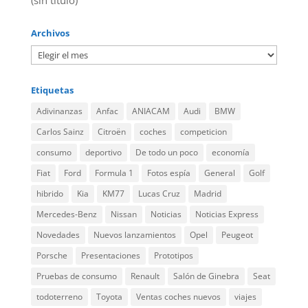
(sin título)
Archivos
Etiquetas
Adivinanzas
Anfac
ANIACAM
Audi
BMW
Carlos Sainz
Citroën
coches
competicion
consumo
deportivo
De todo un poco
economía
Fiat
Ford
Formula 1
Fotos espía
General
Golf
hibrido
Kia
KM77
Lucas Cruz
Madrid
Mercedes-Benz
Nissan
Noticias
Noticias Express
Novedades
Nuevos lanzamientos
Opel
Peugeot
Porsche
Presentaciones
Prototipos
Pruebas de consumo
Renault
Salón de Ginebra
Seat
todoterreno
Toyota
Ventas coches nuevos
viajes