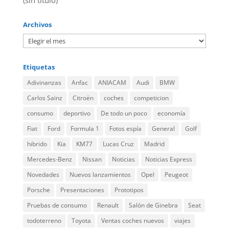
(sin título)
Archivos
Etiquetas
Adivinanzas
Anfac
ANIACAM
Audi
BMW
Carlos Sainz
Citroën
coches
competicion
consumo
deportivo
De todo un poco
economía
Fiat
Ford
Formula 1
Fotos espía
General
Golf
hibrido
Kia
KM77
Lucas Cruz
Madrid
Mercedes-Benz
Nissan
Noticias
Noticias Express
Novedades
Nuevos lanzamientos
Opel
Peugeot
Porsche
Presentaciones
Prototipos
Pruebas de consumo
Renault
Salón de Ginebra
Seat
todoterreno
Toyota
Ventas coches nuevos
viajes