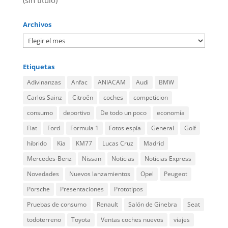
(sin título)
Archivos
Etiquetas
Adivinanzas
Anfac
ANIACAM
Audi
BMW
Carlos Sainz
Citroën
coches
competicion
consumo
deportivo
De todo un poco
economía
Fiat
Ford
Formula 1
Fotos espía
General
Golf
hibrido
Kia
KM77
Lucas Cruz
Madrid
Mercedes-Benz
Nissan
Noticias
Noticias Express
Novedades
Nuevos lanzamientos
Opel
Peugeot
Porsche
Presentaciones
Prototipos
Pruebas de consumo
Renault
Salón de Ginebra
Seat
todoterreno
Toyota
Ventas coches nuevos
viajes