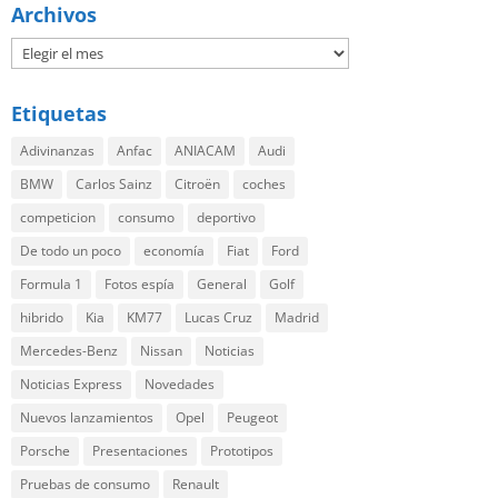
Archivos
Etiquetas
Adivinanzas
Anfac
ANIACAM
Audi
BMW
Carlos Sainz
Citroën
coches
competicion
consumo
deportivo
De todo un poco
economía
Fiat
Ford
Formula 1
Fotos espía
General
Golf
hibrido
Kia
KM77
Lucas Cruz
Madrid
Mercedes-Benz
Nissan
Noticias
Noticias Express
Novedades
Nuevos lanzamientos
Opel
Peugeot
Porsche
Presentaciones
Prototipos
Pruebas de consumo
Renault