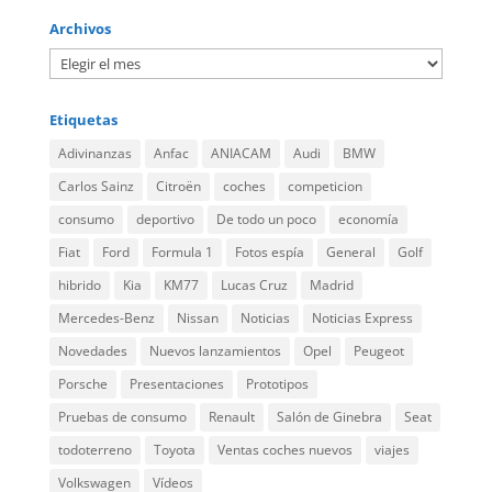
Archivos
Etiquetas
Adivinanzas
Anfac
ANIACAM
Audi
BMW
Carlos Sainz
Citroën
coches
competicion
consumo
deportivo
De todo un poco
economía
Fiat
Ford
Formula 1
Fotos espía
General
Golf
hibrido
Kia
KM77
Lucas Cruz
Madrid
Mercedes-Benz
Nissan
Noticias
Noticias Express
Novedades
Nuevos lanzamientos
Opel
Peugeot
Porsche
Presentaciones
Prototipos
Pruebas de consumo
Renault
Salón de Ginebra
Seat
todoterreno
Toyota
Ventas coches nuevos
viajes
Volkswagen
Vídeos