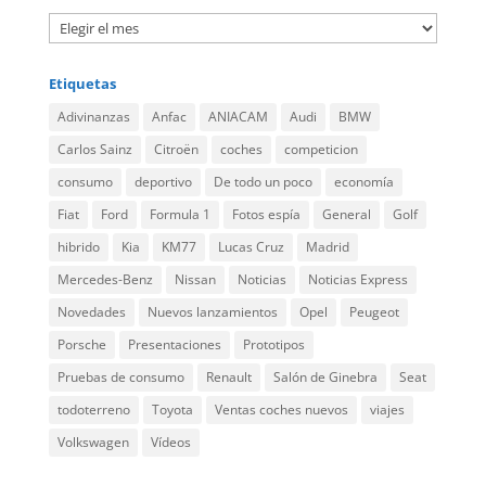
Etiquetas
Adivinanzas
Anfac
ANIACAM
Audi
BMW
Carlos Sainz
Citroën
coches
competicion
consumo
deportivo
De todo un poco
economía
Fiat
Ford
Formula 1
Fotos espía
General
Golf
hibrido
Kia
KM77
Lucas Cruz
Madrid
Mercedes-Benz
Nissan
Noticias
Noticias Express
Novedades
Nuevos lanzamientos
Opel
Peugeot
Porsche
Presentaciones
Prototipos
Pruebas de consumo
Renault
Salón de Ginebra
Seat
todoterreno
Toyota
Ventas coches nuevos
viajes
Volkswagen
Vídeos