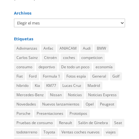
Archivos
Etiquetas
Adivinanzas
Anfac
ANIACAM
Audi
BMW
Carlos Sainz
Citroën
coches
competicion
consumo
deportivo
De todo un poco
economía
Fiat
Ford
Formula 1
Fotos espía
General
Golf
hibrido
Kia
KM77
Lucas Cruz
Madrid
Mercedes-Benz
Nissan
Noticias
Noticias Express
Novedades
Nuevos lanzamientos
Opel
Peugeot
Porsche
Presentaciones
Prototipos
Pruebas de consumo
Renault
Salón de Ginebra
Seat
todoterreno
Toyota
Ventas coches nuevos
viajes