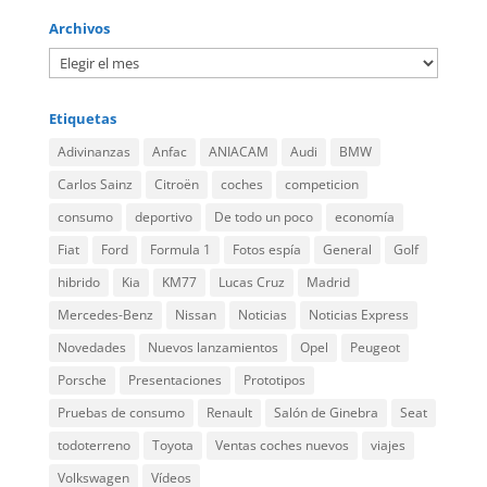
Archivos
Etiquetas
Adivinanzas
Anfac
ANIACAM
Audi
BMW
Carlos Sainz
Citroën
coches
competicion
consumo
deportivo
De todo un poco
economía
Fiat
Ford
Formula 1
Fotos espía
General
Golf
hibrido
Kia
KM77
Lucas Cruz
Madrid
Mercedes-Benz
Nissan
Noticias
Noticias Express
Novedades
Nuevos lanzamientos
Opel
Peugeot
Porsche
Presentaciones
Prototipos
Pruebas de consumo
Renault
Salón de Ginebra
Seat
todoterreno
Toyota
Ventas coches nuevos
viajes
Volkswagen
Vídeos