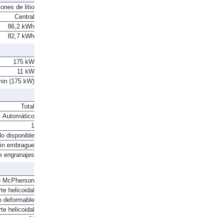
ones de litio
Central
86,2 kWh
82,7 kWh
175 kW
11 kW
min (175 kW)
Total
Automático
1
o disponible
in embrague
e engranajes
o McPherson
te helicoidal
o deformable
te helicoidal