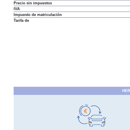
Precio sin impuestos
IVA
Impuesto de matriculación
Tarifa de
HER