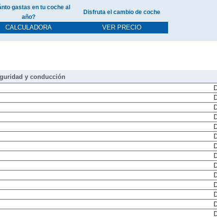
nto gastas en tu coche al
Disfruta el cambio de coche
año?
CALCULADORA
VER PRECIO
guridad y conducción
D
D
D
D
D
D
D
D
D
D
D
D
D
D