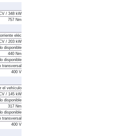
CV / 348 kW
757 Nm
orriente eléc
CV / 203 kW
o disponible
440 Nm
o disponible
o transversal
400 V
r el vehículo
CV / 145 kW
o disponible
317 Nm
o disponible
o transversal
400 V