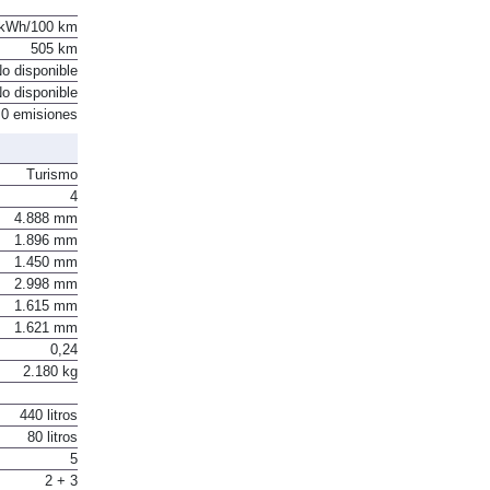
 kWh/100 km
505 km
o disponible
o disponible
0 emisiones
Turismo
4
4.888 mm
1.896 mm
1.450 mm
2.998 mm
1.615 mm
1.621 mm
0,24
2.180 kg
440 litros
80 litros
5
2 + 3