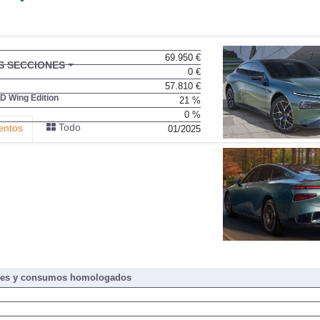
69.950 €
BU
S SECCIONES
0 €
infor
57.810 €
D Wing Edition
21 %
0 %
Todo
entos
01/2025
nes y consumos homologados