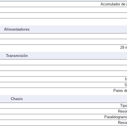
Acumulador de i
Alimentadores
29 
Transmisión
N
S
Pares d
Chasis
Tip
Resor
Paralelogram
Resor