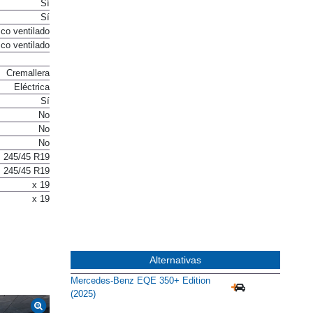
Sí
Sí
co ventilado
co ventilado
Cremallera
Eléctrica
Sí
No
No
No
245/45 R19
245/45 R19
x 19
x 19
Alternativas
Mercedes-Benz EQE 350+ Edition
(2025)