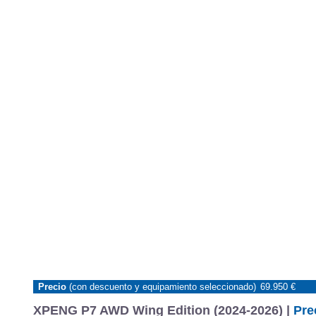
Precio
(con descuento y equipamiento seleccionado)
69.950 €
XPENG P7 AWD Wing Edition (2024-2026) |
Pre