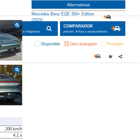
Alternativas
Mercedes-Benz EQE 350+ Edition
(2025)
SCADOR
COMPARADOR
maciones, fichas e imágenes
precios, fichas y equipamiento
Disponible
Descatalogado
Prototipo
200 km/h
4,1 s