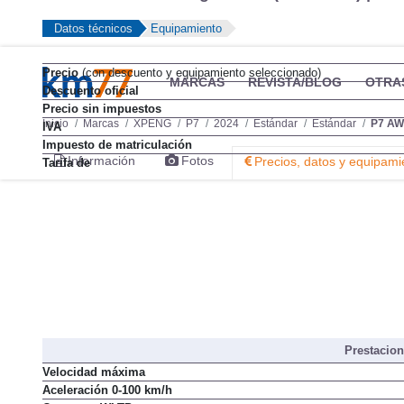
Datos técnicos
Equipamiento
Precio
(con descuento y equipamiento seleccionado)
MARCAS
REVISTA/BLOG
OTRA
Descuento oficial
Precio sin impuestos
Inicio
Marcas
XPENG
P7
2024
Estándar
Estándar
P7 AW
IVA
Impuesto de matriculación
Información
Fotos
Precios, datos y equipami
Tarifa de
Prestacio
Velocidad máxima
Aceleración 0-100 km/h