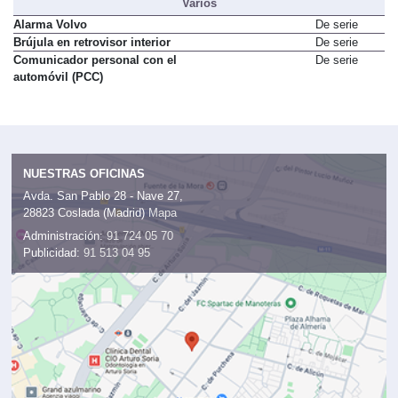
Varios
Alarma Volvo
De serie
Brújula en retrovisor interior
De serie
Comunicador personal con el
De serie
automóvil (PCC)
NUESTRAS OFICINAS
Avda. San Pablo 28 - Nave 27,
28823 Coslada (Madrid)
Mapa
Administración:
91 724 05 70
Publicidad:
91 513 04 95