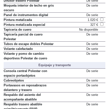
Difusor trasero Polestar
De serie
Moqueta interior de techo en gris
De serie
oscuro
Panel de instrumentos digital
De serie
Pintura metalizada
1.020 €
Pintura metalizada especial
327 €
Tapiceria de cuero
No disponible
Tapicería parcial de cuero
De serie
Polestar
Tubos de escape dobles Polestar
De serie
Volante calefactado
De serie
Volante y pomo de cambio
De serie
deportivos Polestar de cuero
Equipaje y transporte
Consola central Polestar con
De serie
espacio portaobjetos
Cubreobjetos
De serie
Portavasos en reposabrazos
De serie
delantero y trasero
Respaldo del asiento del
De serie
acompañante abatible
Respaldo trasero abatible
De serie
asimétricamente 60/40