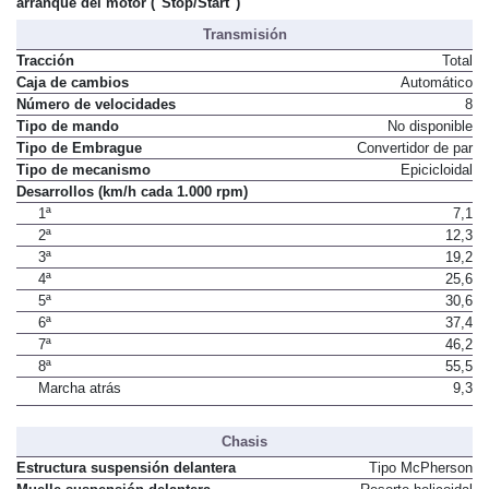
arranque del motor ("Stop/Start")
Transmisión
Tracción
Total
Caja de cambios
Automático
Número de velocidades
8
Tipo de mando
No disponible
Tipo de Embrague
Convertidor de par
Tipo de mecanismo
Epicicloidal
Desarrollos (km/h cada 1.000 rpm)
1ª
7,1
2ª
12,3
3ª
19,2
4ª
25,6
5ª
30,6
6ª
37,4
7ª
46,2
8ª
55,5
Marcha atrás
9,3
Chasis
Estructura suspensión delantera
Tipo McPherson