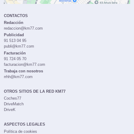
CONTACTOS
Redacción
redaccion@km77.com
Publicidad
91 513 04 95
publi@km77.com
Facturación
91 724 05 70
facturacion@km77.com
Trabaja con nosotros
rrhh@km77.com
OTROS SITIOS DE LA RED KM77
Coches77
DriveMatch
DriveK
ASPECTOS LEGALES
Política de cookies