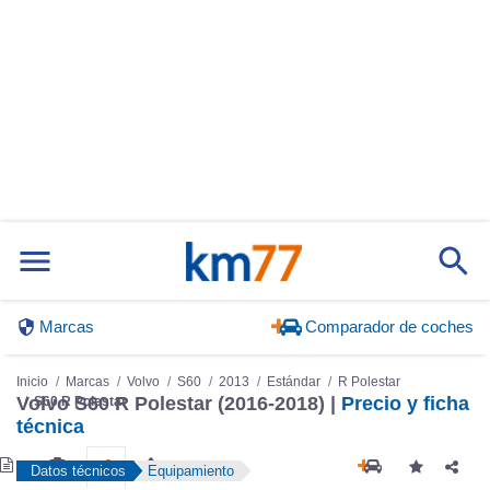
Marcas
Comparador de coches
Inicio
Marcas
Volvo
S60
2013
Estándar
R Polestar
Volvo S60 R Polestar (2016-2018) |
Precio y ficha
S60 R Polestar
técnica
Datos técnicos
Equipamiento