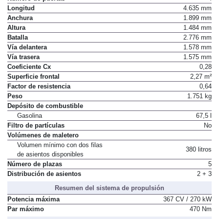
Longitud
4.635 mm
Anchura
1.899 mm
Altura
1.484 mm
Batalla
2.776 mm
Vía delantera
1.578 mm
Vía trasera
1.575 mm
Coeficiente Cx
0,28
Superficie frontal
2,27 m²
Factor de resistencia
0,64
Peso
1.751 kg
Depósito de combustible
Gasolina
67,5 l
Filtro de partículas
No
Volúmenes de maletero
Volumen mínimo con dos filas
380 litros
de asientos disponibles
Número de plazas
5
Distribución de asientos
2 + 3
Resumen del sistema de propulsión
Potencia máxima
367 CV / 270 kW
Par máximo
470 Nm