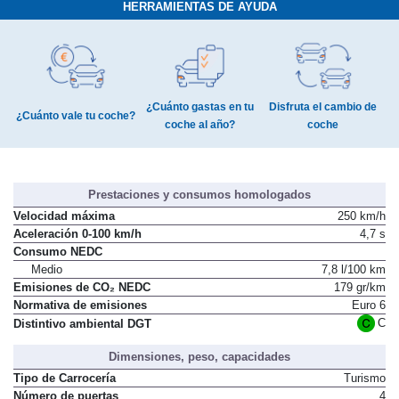
HERRAMIENTAS DE AYUDA
¿Cuánto gastas en tu
Disfruta el cambio de
¿Cuánto vale tu coche?
coche al año?
coche
Prestaciones y consumos homologados
Velocidad máxima
250 km/h
Aceleración 0-100 km/h
4,7 s
Consumo NEDC
Medio
7,8 l/100 km
Emisiones de CO₂ NEDC
179 gr/km
Normativa de emisiones
Euro 6
C
Distintivo ambiental DGT
Dimensiones, peso, capacidades
Tipo de Carrocería
Turismo
Número de puertas
4