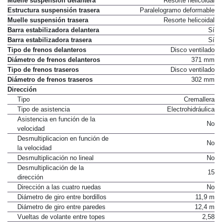
Muelle suspensión delantera
Resorte helicoidal
Estructura suspensión trasera
Paralelogramo deformable
Muelle suspensión trasera
Resorte helicoidal
Barra estabilizadora delantera
Sí
Barra estabilizadora trasera
Sí
Tipo de frenos delanteros
Disco ventilado
Diámetro de frenos delanteros
371 mm
Tipo de frenos traseros
Disco ventilado
Diámetro de frenos traseros
302 mm
Dirección
Tipo
Cremallera
Tipo de asistencia
Electrohidráulica
Asistencia en función de la
No
velocidad
Desmultiplicacion en función de
No
la velocidad
Desmultiplicación no lineal
No
Desmultiplicación de la
15
dirección
Dirección a las cuatro ruedas
No
Diámetro de giro entre bordillos
11,9 m
Diámetro de giro entre paredes
12,4 m
Vueltas de volante entre topes
2,58