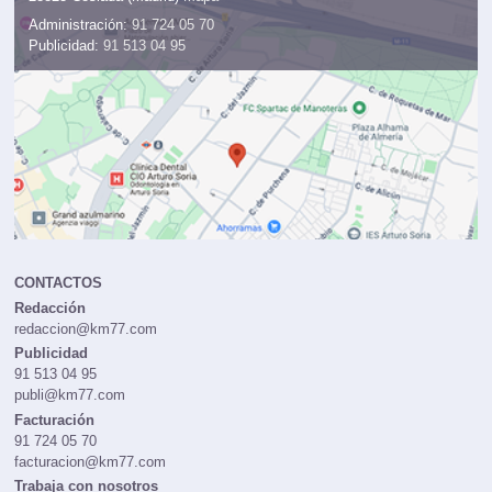
Administración:
91 724 05 70
Publicidad:
91 513 04 95
CONTACTOS
Redacción
redaccion@km77.com
Publicidad
91 513 04 95
publi@km77.com
Facturación
91 724 05 70
facturacion@km77.com
Trabaja con nosotros