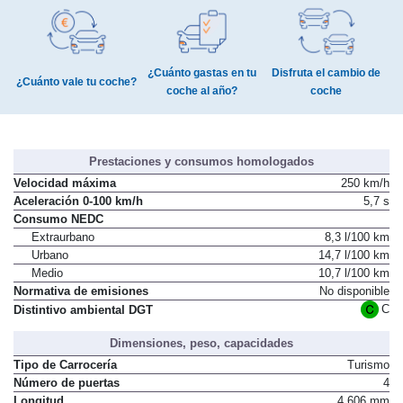
¿Cuánto gastas en tu
Disfruta el cambio de
¿Cuánto vale tu coche?
coche al año?
coche
Prestaciones y consumos homologados
Velocidad máxima
250 km/h
Aceleración 0-100 km/h
5,7 s
Consumo NEDC
Extraurbano
8,3 l/100 km
Urbano
14,7 l/100 km
Medio
10,7 l/100 km
Normativa de emisiones
No disponible
C
Distintivo ambiental DGT
Dimensiones, peso, capacidades
Tipo de Carrocería
Turismo
Número de puertas
4
Longitud
4.606 mm