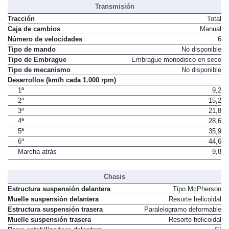
Transmisión
Tracción
Total
Caja de cambios
Manual
Número de velocidades
6
Tipo de mando
No disponible
Tipo de Embrague
Embrague monodisco en seco
Tipo de mecanismo
No disponible
Desarrollos (km/h cada 1.000 rpm)
1ª
9,2
2ª
15,2
3ª
21,8
4ª
28,6
5ª
35,9
6ª
44,6
Marcha atrás
9,8
Chasis
Estructura suspensión delantera
Tipo McPherson
Muelle suspensión delantera
Resorte helicoidal
Estructura suspensión trasera
Paralelogramo deformable
Muelle suspensión trasera
Resorte helicoidal