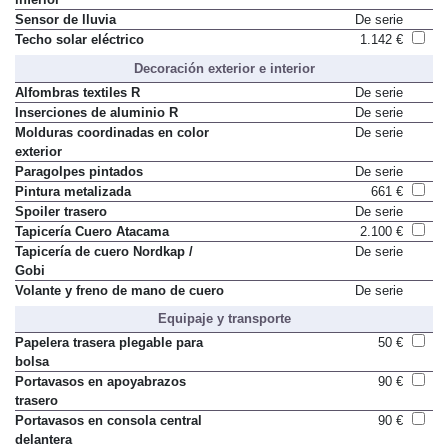
Sensor de lluvia
De serie
Techo solar eléctrico
1.142 €
Decoración exterior e interior
Alfombras textiles R
De serie
Inserciones de aluminio R
De serie
Molduras coordinadas en color
De serie
exterior
Paragolpes pintados
De serie
Pintura metalizada
661 €
Spoiler trasero
De serie
Tapicería Cuero Atacama
2.100 €
Tapicería de cuero Nordkap /
De serie
Gobi
Volante y freno de mano de cuero
De serie
Equipaje y transporte
Papelera trasera plegable para
50 €
bolsa
Portavasos en apoyabrazos
90 €
trasero
Portavasos en consola central
90 €
delantera