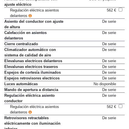
ajuste eléctrico
Regulación eléctrica asientos
562 €
delanteros
Asiento del conductor con ajuste
De serie
de altura
Calefacción en asientos
De serie
delanteros
Cierre centralizado
De serie
Climatizador automático con
De serie
sistema de calidad de aire
Elevalunas electricos delanteros
De serie
Elevalunas electricos traseros
De serie
Espejos de cortesía iluminados
De serie
Espejos retrovisores electricos
De serie
Luces automáticas
No disponible
Mando de apertura a distancia
De serie
Regulación eléctrica asiento
De serie
conductor
Regulación eléctrica asientos
562 €
delanteros
Retrovisores retractables
De serie
eléctricamente con iluminación
inferior