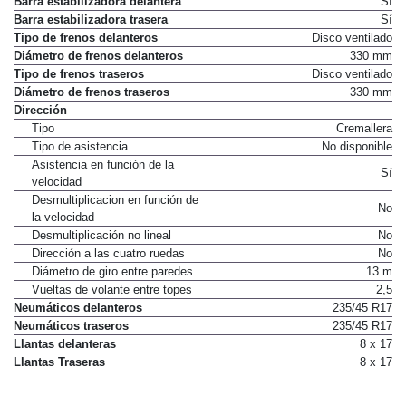
Barra estabilizadora delantera
Sí
Barra estabilizadora trasera
Sí
Tipo de frenos delanteros
Disco ventilado
Diámetro de frenos delanteros
330 mm
Tipo de frenos traseros
Disco ventilado
Diámetro de frenos traseros
330 mm
Dirección
Tipo
Cremallera
Tipo de asistencia
No disponible
Asistencia en función de la
Sí
velocidad
Desmultiplicacion en función de
No
la velocidad
Desmultiplicación no lineal
No
Dirección a las cuatro ruedas
No
Diámetro de giro entre paredes
13 m
Vueltas de volante entre topes
2,5
Neumáticos delanteros
235/45 R17
Neumáticos traseros
235/45 R17
Llantas delanteras
8 x 17
Llantas Traseras
8 x 17