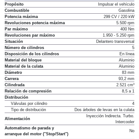
Propósito
Impulsar el vehículo
Combustible
Gasolina
Potencia máxima
299 CV / 220 kW
Revoluciones potencia máxima
5.500 rpm
Par máximo
400 Nm
Revoluciones par máximo
1.950 - 5.250 rpm
Situación
Delantero transversal
Número de cilindros
5
Disposición de los cilindros
En línea
Material del bloque
Aluminio
Material de la culata
Aluminio
Diámetro
83 mm
Carrera
93,2 mm
Cilindrada
2.521 cm³
Relación de compresión
8,5 a 1
Distribución
Válvulas por cilindro
4
Tipo de distribución
Dos árboles de levas en la culata
Inyección Indirecta. Turbo.
Alimentación
Intercooler
Automatismo de parada y
No
arranque del motor ("Stop/Start")