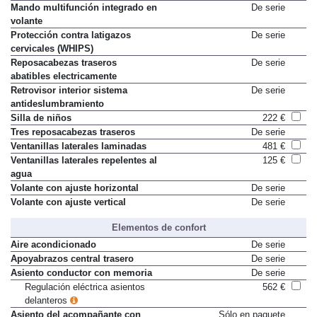
Mando multifunción integrado en
De serie
volante
Protección contra latigazos
De serie
cervicales (WHIPS)
Reposacabezas traseros
De serie
abatibles electricamente
Retrovisor interior sistema
De serie
antideslumbramiento
Silla de niños
222 €
Tres reposacabezas traseros
De serie
Ventanillas laterales laminadas
481 €
Ventanillas laterales repelentes al
125 €
agua
Volante con ajuste horizontal
De serie
Volante con ajuste vertical
De serie
Elementos de confort
Aire acondicionado
De serie
Apoyabrazos central trasero
De serie
Asiento conductor con memoria
De serie
Regulación eléctrica asientos
562 €
delanteros
Asiento del acompañante con
Sólo en paquete