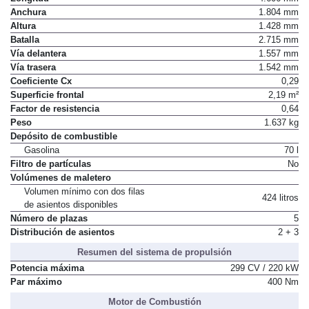
Anchura
1.804 mm
Altura
1.428 mm
Batalla
2.715 mm
Vía delantera
1.557 mm
Vía trasera
1.542 mm
Coeficiente Cx
0,29
Superficie frontal
2,19 m²
Factor de resistencia
0,64
Peso
1.637 kg
Depósito de combustible
Gasolina
70 l
Filtro de partículas
No
Volúmenes de maletero
Volumen mínimo con dos filas
424 litros
de asientos disponibles
Número de plazas
5
Distribución de asientos
2 + 3
Resumen del sistema de propulsión
Potencia máxima
299 CV / 220 kW
Par máximo
400 Nm
Motor de Combustión