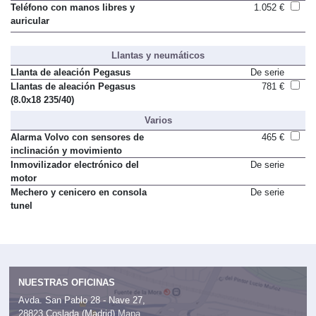
Teléfono con manos libres y
1.052 €
auricular
Llantas y neumáticos
Llanta de aleación Pegasus
De serie
Llantas de aleación Pegasus
781 €
(8.0x18 235/40)
Varios
Alarma Volvo con sensores de
465 €
inclinación y movimiento
Inmovilizador electrónico del
De serie
motor
Mechero y cenicero en consola
De serie
tunel
NUESTRAS OFICINAS
Avda. San Pablo 28 - Nave 27,
28823 Coslada (Madrid)
Mapa