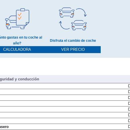
nto gastas en tu coche al
Disfruta el cambio de coche
año?
CALCULADORA
VER PRECIO
guridad y conducción
D
D
D
D
D
D
D
asero
D