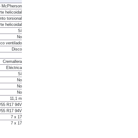
o McPherson
te helicoidal
to torsional
te helicoidal
Sí
No
co ventilado
Disco
Cremallera
Eléctrica
Sí
No
No
No
11,1 m
/55 R17 94V
/55 R17 94V
7 x 17
7 x 17