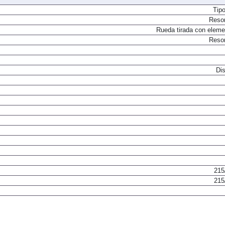
Tip
Resor
Rueda tirada con elemen
Resor
Dis
215
215