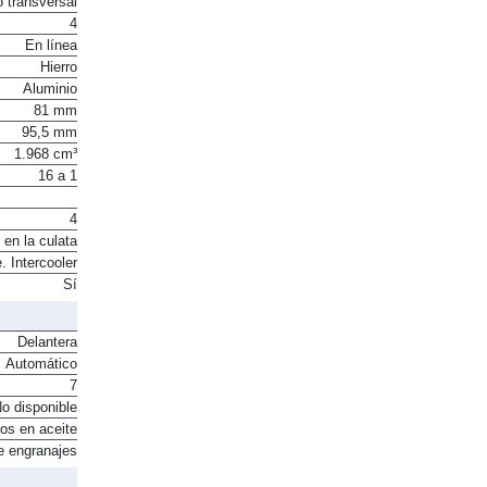
o transversal
4
En línea
Hierro
Aluminio
81 mm
95,5 mm
1.968 cm³
16 a 1
4
 en la culata
. Intercooler
Sí
Delantera
Automático
7
o disponible
os en aceite
e engranajes