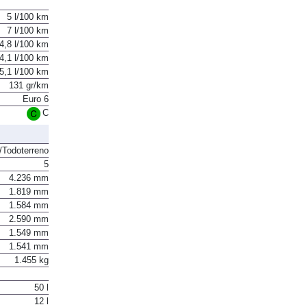
5 l/100 km
7 l/100 km
4,8 l/100 km
4,1 l/100 km
5,1 l/100 km
131 gr/km
Euro 6
C
Todoterreno
5
4.236 mm
1.819 mm
1.584 mm
2.590 mm
1.549 mm
1.541 mm
1.455 kg
50 l
12 l