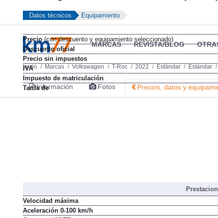
Datos técnicos
Equipamiento
Precio
(con descuento y equipamiento seleccionado)
MARCAS
REVISTA/BLOG
OTRA
Descuento oficial
Precio sin impuestos
Inicio
Marcas
Volkswagen
T-Roc
2022
Estándar
Estándar
IVA
Impuesto de matriculación
Información
Fotos
Precios, datos y equipami
Tarifa de
Prestacio
Velocidad máxima
Aceleración 0-100 km/h