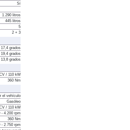
Sí
1.290 litros
445 litros
5
2 + 3
17,4 grados
19,4 grados
13,8 grados
CV / 110 kW
360 Nm
r el vehículo
Gasóleo
CV / 110 kW
 - 4.200 rpm
360 Nm
 - 2.750 rpm