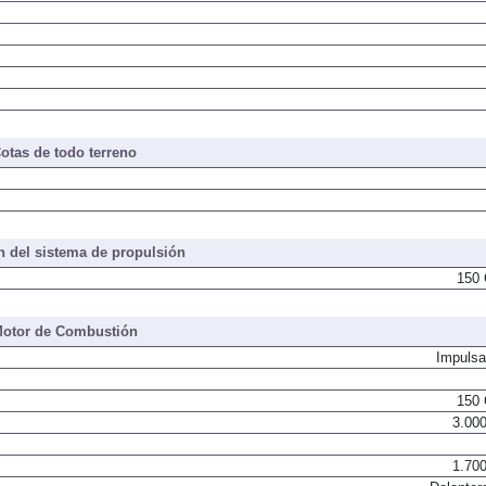
otas de todo terreno
 del sistema de propulsión
150 
otor de Combustión
Impulsa
150 
3.000
1.700