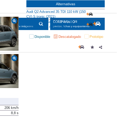
Alternativas
Audi Q2 Advanced 35 TDI 110 kW (150
CV) S tronic (2021)
Skoda Karoq Selection 2.0 TDI 110 kW
SCADOR
COMPARADOR
(150 CV) DSG 4x4 (2023)
maciones, fichas e imágenes
precios, fichas y equipamiento
Disponible
Descatalogado
Prototipo
206 km/h
8,8 s