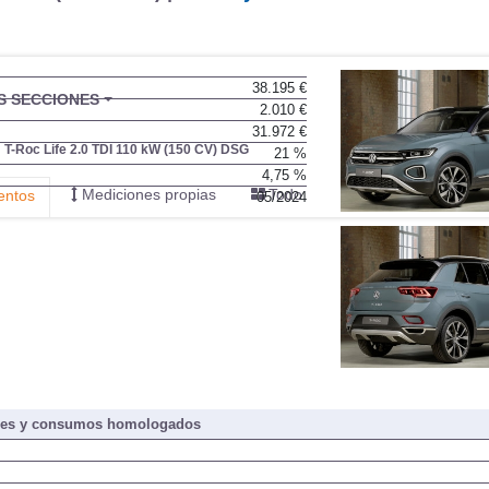
38.195 €
BU
S SECCIONES
2.010 €
infor
31.972 €
T-Roc Life 2.0 TDI 110 kW (150 CV) DSG
21 %
4,75 %
Mediciones propias
Todo
entos
05/2024
nes y consumos homologados