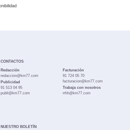
nibilidad
CONTACTOS
Redacción
Facturación
redaccion@km77.com
91 724 05 70
facturacion@km77.com
Publicidad
91 513 04 95
Trabaja con nosotros
publi@km77.com
rrhh@km77.com
NUESTRO BOLETÍN