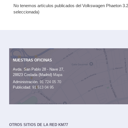
No tenemos artículos publicados del Volkswagen Phaeton 3.2 2
seleccionada)
NUESTRAS OFICINAS
Avda. San Pablo 28 - Nave 27,
28823 Coslada (Madrid)
Mapa
Administración:
91 724 05 70
Publicidad:
91 513 04 95
OTROS SITIOS DE LA RED KM77