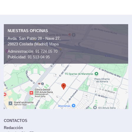
NUESTRAS OFICINAS
Avda. San Pablo 28 - Nave 27,
28823 Coslada (Madrid)
Mapa
Administración:
91 724 05 70
Publicidad:
91 513 04 95
CONTACTOS