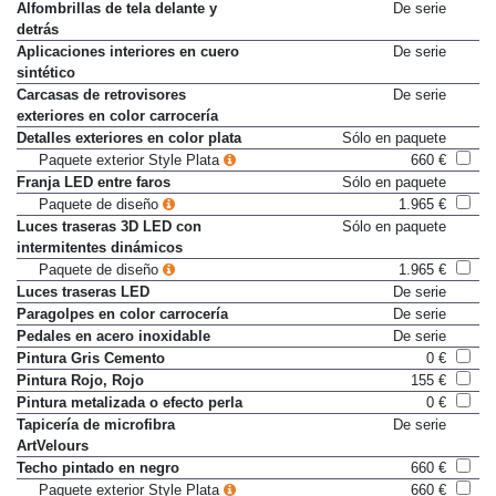
Alfombrillas de tela delante y
De serie
detrás
Aplicaciones interiores en cuero
De serie
sintético
Carcasas de retrovisores
De serie
exteriores en color carrocería
Detalles exteriores en color plata
Sólo en paquete
Paquete exterior Style Plata
660 €
Franja LED entre faros
Sólo en paquete
Paquete de diseño
1.965 €
Luces traseras 3D LED con
Sólo en paquete
intermitentes dinámicos
Paquete de diseño
1.965 €
Luces traseras LED
De serie
Paragolpes en color carrocería
De serie
Pedales en acero inoxidable
De serie
Pintura Gris Cemento
0 €
Pintura Rojo, Rojo
155 €
Pintura metalizada o efecto perla
0 €
Tapicería de microfibra
De serie
ArtVelours
Techo pintado en negro
660 €