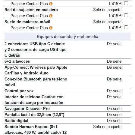
habitáculo y maletero
Paquete Confort Plus
1.415 €
Red de sujeción en maletero
Sólo en paquete
Paquete Confort Plus
1.415 €
Suelo de maletero móvil
Sólo en paquete
Paquete Confort Plus
1.415 €
Equipos de sonido y multimedia
2 conectores USB tipo C delante
De serie
y 2 conectores de carga USB tipo
C detrás
6+1 altavoces
De serie
App-Connect Wireless para Apple
De serie
CarPlay y Android Auto
Conexión Bluetooth para teléfono
De serie
móvil
Control por voz
De serie
Interfaz de teléfono Confort con
De serie
función de carga por inducción
Navegador Discover Pro
De serie
Pantalla táctil de 32,8 cm (12,9")
De serie
Radio digital
De serie
Sonido Harman Kardon (8+1
Sólo en paquete