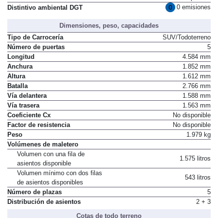
Normativa de emisiones
No disponible
0 emisiones
Distintivo ambiental DGT
Dimensiones, peso, capacidades
Tipo de Carrocería
SUV/Todoterreno
Número de puertas
5
Longitud
4.584 mm
Anchura
1.852 mm
Altura
1.612 mm
Batalla
2.766 mm
Vía delantera
1.588 mm
Vía trasera
1.563 mm
Coeficiente Cx
No disponible
Factor de resistencia
No disponible
Peso
1.979 kg
Volúmenes de maletero
Volumen con una fila de
1.575 litros
asientos disponible
Volumen mínimo con dos filas
543 litros
de asientos disponibles
Número de plazas
5
Distribución de asientos
2 + 3