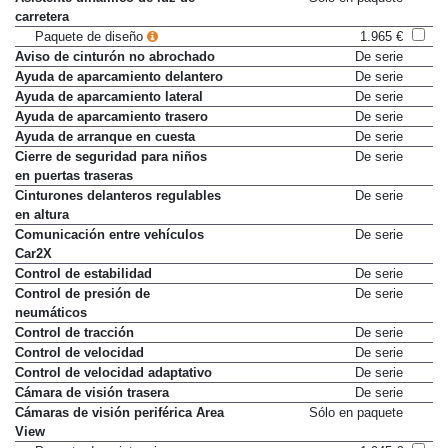
Asistente dinámico de luz de
Sólo en paquete
carretera
Paquete de diseño
1.965 €
Aviso de cinturón no abrochado
De serie
Ayuda de aparcamiento delantero
De serie
Ayuda de aparcamiento lateral
De serie
Ayuda de aparcamiento trasero
De serie
Ayuda de arranque en cuesta
De serie
Cierre de seguridad para niños
De serie
en puertas traseras
Cinturones delanteros regulables
De serie
en altura
Comunicación entre vehículos
De serie
Car2X
Control de estabilidad
De serie
Control de presión de
De serie
neumáticos
Control de tracción
De serie
Control de velocidad
De serie
Control de velocidad adaptativo
De serie
Cámara de visión trasera
De serie
Cámaras de visión periférica Area
Sólo en paquete