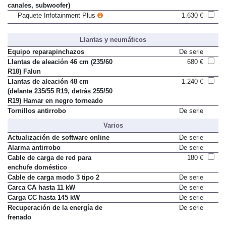
altavoces, 480 W, amplificador 12
canales, subwoofer)
Paquete Infotainment Plus
1.630 €
Llantas y neumáticos
Equipo reparapinchazos
De serie
Llantas de aleación 46 cm (235/60
680 €
R18) Falun
Llantas de aleación 48 cm
1.240 €
(delante 235/55 R19, detrás 255/50
R19) Hamar en negro torneado
Tornillos antirrobo
De serie
Varios
Actualización de software online
De serie
Alarma antirrobo
De serie
Cable de carga de red para
180 €
enchufe doméstico
Cable de carga modo 3 tipo 2
De serie
Carca CA hasta 11 kW
De serie
Carga CC hasta 145 kW
De serie
Recuperación de la energía de
De serie
frenado