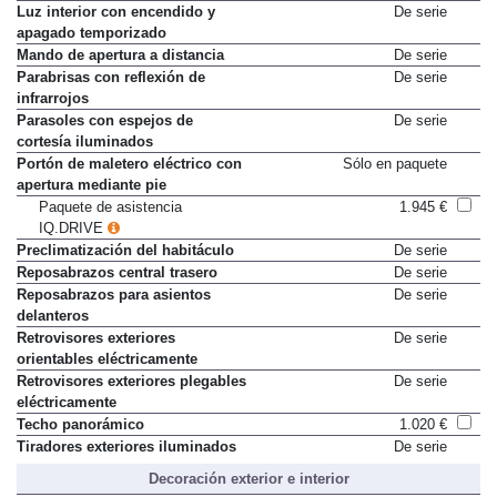
Luz de lectura trasera
De serie
Luz interior con encendido y
De serie
apagado temporizado
Mando de apertura a distancia
De serie
Parabrisas con reflexión de
De serie
infrarrojos
Parasoles con espejos de
De serie
cortesía iluminados
Portón de maletero eléctrico con
Sólo en paquete
apertura mediante pie
Paquete de asistencia
1.945 €
IQ.DRIVE
Preclimatización del habitáculo
De serie
Reposabrazos central trasero
De serie
Reposabrazos para asientos
De serie
delanteros
Retrovisores exteriores
De serie
orientables eléctricamente
Retrovisores exteriores plegables
De serie
eléctricamente
Techo panorámico
1.020 €
Tiradores exteriores iluminados
De serie
Decoración exterior e interior