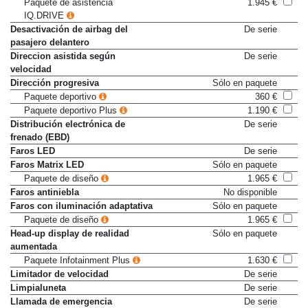
View
Paquete de asistencia
1.945 €
IQ.DRIVE
Desactivación de airbag del
De serie
pasajero delantero
Direccion asistida según
De serie
velocidad
Dirección progresiva
Sólo en paquete
Paquete deportivo
360 €
Paquete deportivo Plus
1.190 €
Distribución electrónica de
De serie
frenado (EBD)
Faros LED
De serie
Faros Matrix LED
Sólo en paquete
Paquete de diseño
1.965 €
Faros antiniebla
No disponible
Faros con iluminación adaptativa
Sólo en paquete
Paquete de diseño
1.965 €
Head-up display de realidad
Sólo en paquete
aumentada
Paquete Infotainment Plus
1.630 €
Limitador de velocidad
De serie
Limpialuneta
De serie