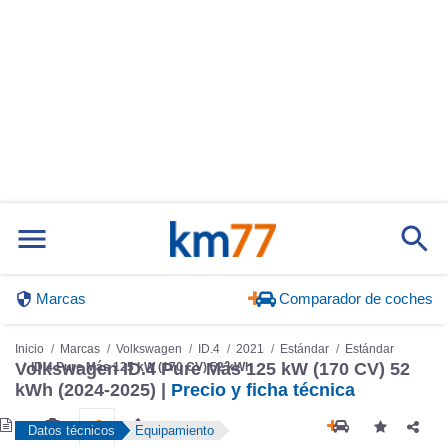
Marcas
Comparador de coches
Inicio
Marcas
Volkswagen
ID.4
2021
Estándar
Estándar
Volkswagen ID.4 Pure Más 125 kW (170 CV) 52
ID.4 Pure Más 125 kW (170 CV) 52 kWh
kWh (2024-2025) |
Precio y ficha técnica
Datos técnicos
Equipamiento