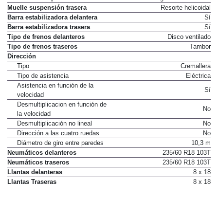
Estructura suspensión trasera
Paralelogramo deformable
Muelle suspensión trasera
Resorte helicoidal
Barra estabilizadora delantera
Sí
Barra estabilizadora trasera
Sí
Tipo de frenos delanteros
Disco ventilado
Tipo de frenos traseros
Tambor
Dirección
Tipo
Cremallera
Tipo de asistencia
Eléctrica
Asistencia en función de la
Sí
velocidad
Desmultiplicacion en función de
No
la velocidad
Desmultiplicación no lineal
No
Dirección a las cuatro ruedas
No
Diámetro de giro entre paredes
10,3 m
Neumáticos delanteros
235/60 R18 103T
Neumáticos traseros
235/60 R18 103T
Llantas delanteras
8 x 18
Llantas Traseras
8 x 18