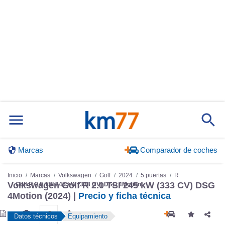
Marcas
Comparador de coches
Inicio
Marcas
Volkswagen
Golf
2024
5 puertas
R
Volkswagen Golf R 2.0 TSI 245 kW (333 CV) DSG
Golf R 2.0 TSI 245 kW (333 CV) DSG 4Motion
4Motion (2024) |
Precio y ficha técnica
Datos técnicos
Equipamiento