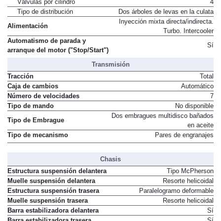
Válvulas por cilindro
4
Tipo de distribución
Dos árboles de levas en la culata
Inyección mixta directa/indirecta.
Alimentación
Turbo. Intercooler
Automatismo de parada y
Sí
arranque del motor ("Stop/Start")
Transmisión
Tracción
Total
Caja de cambios
Automático
Número de velocidades
7
Tipo de mando
No disponible
Dos embragues multidisco bañados
Tipo de Embrague
en aceite
Tipo de mecanismo
Pares de engranajes
Chasis
Estructura suspensión delantera
Tipo McPherson
Muelle suspensión delantera
Resorte helicoidal
Estructura suspensión trasera
Paralelogramo deformable
Muelle suspensión trasera
Resorte helicoidal
Barra estabilizadora delantera
Sí
Barra estabilizadora trasera
Sí