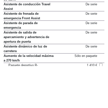
Asistente de conducción Travel
De serie
Assist
Asistente de frenada de
De serie
emergencia Front Assist
Asistente de parada de
De serie
emergencia
Asistente de salida de
De serie
aparcamiento y advertencia de
apertura de puerta
Asistente dinámico de luz de
De serie
carretera
Aumento de la velocidad máxima
Sólo en paquete
a 270 km/h
Paquete deportivo R-
1.410 €
Performance
Paquete deportivo R-
4.400 €
Performance con escape
Akrapovic
Ayuda de aparcamiento delantero
De serie
Ayuda de aparcamiento lateral
De serie
Ayuda de aparcamiento trasero
De serie
Ayuda de arranque en cuesta
De serie
Cinturones delanteros regulables
De serie