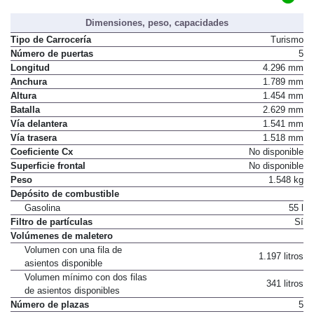
Dimensiones, peso, capacidades
Tipo de Carrocería
Turismo
Número de puertas
5
Longitud
4.296 mm
Anchura
1.789 mm
Altura
1.454 mm
Batalla
2.629 mm
Vía delantera
1.541 mm
Vía trasera
1.518 mm
Coeficiente Cx
No disponible
Superficie frontal
No disponible
Peso
1.548 kg
Depósito de combustible
Gasolina
55 l
Filtro de partículas
Sí
Volúmenes de maletero
Volumen con una fila de
1.197 litros
asientos disponible
Volumen mínimo con dos filas
341 litros
de asientos disponibles
Número de plazas
5