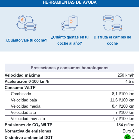
HERRAMIENTAS DE AYUDA
¿Cuánto gastas en tu
Disfruta el cambio de
¿Cuánto vale tu coche?
coche al año?
coche
Prestaciones y consumos homologados
Velocidad máxima
250 km/h
Aceleración 0-100 km/h
4,6 s
Consumo WLTP
Combinado
8,1 l/100 km
Velocidad baja
11,6 l/100 km
Velocidad media
8,4 l/100 km
Velocidad alta
7 l/100 km
Velocidad muy alta
7,7 l/100 km
Emisiones de CO₂ WLTP
184 gr/km
Normativa de emisiones
Euro 6
C
Distintivo ambiental DGT