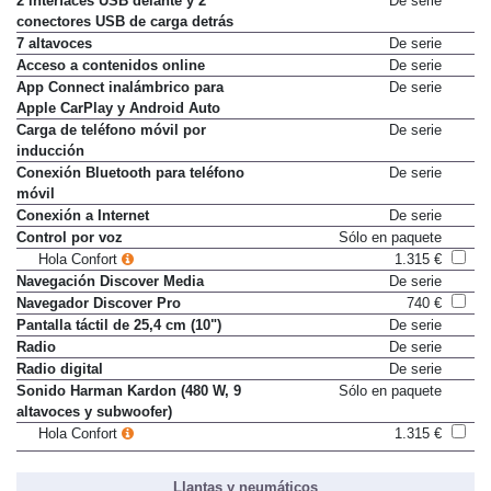
2 interfaces USB delante y 2
De serie
conectores USB de carga detrás
7 altavoces
De serie
Acceso a contenidos online
De serie
App Connect inalámbrico para
De serie
Apple CarPlay y Android Auto
Carga de teléfono móvil por
De serie
inducción
Conexión Bluetooth para teléfono
De serie
móvil
Conexión a Internet
De serie
Control por voz
Sólo en paquete
Hola Confort
1.315 €
Navegación Discover Media
De serie
Navegador Discover Pro
740 €
Pantalla táctil de 25,4 cm (10")
De serie
Radio
De serie
Radio digital
De serie
Sonido Harman Kardon (480 W, 9
Sólo en paquete
altavoces y subwoofer)
Hola Confort
1.315 €