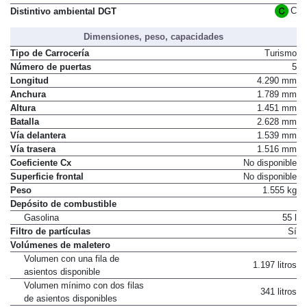
Normativa de emisiones
Euro 6
C
Distintivo ambiental DGT
Dimensiones, peso, capacidades
Tipo de Carrocería
Turismo
Número de puertas
5
Longitud
4.290 mm
Anchura
1.789 mm
Altura
1.451 mm
Batalla
2.628 mm
Vía delantera
1.539 mm
Vía trasera
1.516 mm
Coeficiente Cx
No disponible
Superficie frontal
No disponible
Peso
1.555 kg
Depósito de combustible
Gasolina
55 l
Filtro de partículas
Sí
Volúmenes de maletero
Volumen con una fila de
1.197 litros
asientos disponible
Volumen mínimo con dos filas
341 litros