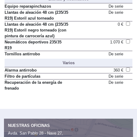
Llantas y neumáticos
Equipo reparapinchazos
De serie
Llantas de aleación 48 cm (235/35
De serie
R19) Estoril azul torneado
Llantas de aleación 48 cm (235/35
0 €
R19) Estoril negro torneado (con
pintura de carrocería azul)
Neumáticos deportivos 235/35
1.070 €
R19
Tornillos antirrobo
De serie
Varios
Alarma antirrobo
360 €
Filtro de partículas
De serie
Recuperación de la energía de
De serie
frenado
NUESTRAS OFICINAS