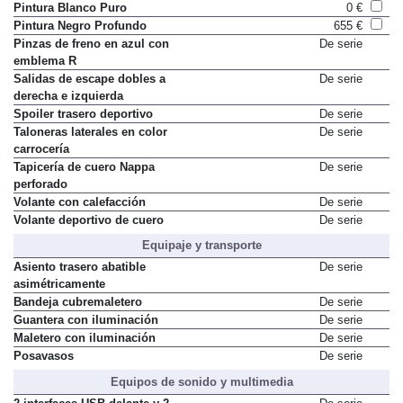
Pintura Azul Lapiz
815 €
Pintura Blanco Puro
0 €
Pintura Negro Profundo
655 €
Pinzas de freno en azul con
De serie
emblema R
Salidas de escape dobles a
De serie
derecha e izquierda
Spoiler trasero deportivo
De serie
Taloneras laterales en color
De serie
carrocería
Tapicería de cuero Nappa
De serie
perforado
Volante con calefacción
De serie
Volante deportivo de cuero
De serie
Equipaje y transporte
Asiento trasero abatible
De serie
asimétricamente
Bandeja cubremaletero
De serie
Guantera con iluminación
De serie
Maletero con iluminación
De serie
Posavasos
De serie
Equipos de sonido y multimedia