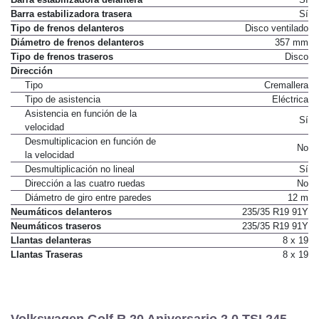
Barra estabilizadora delantera
Sí
Barra estabilizadora trasera
Sí
Tipo de frenos delanteros
Disco ventilado
Diámetro de frenos delanteros
357 mm
Tipo de frenos traseros
Disco
Dirección
Tipo
Cremallera
Tipo de asistencia
Eléctrica
Asistencia en función de la
Sí
velocidad
Desmultiplicacion en función de
No
la velocidad
Desmultiplicación no lineal
Sí
Dirección a las cuatro ruedas
No
Diámetro de giro entre paredes
12 m
Neumáticos delanteros
235/35 R19 91Y
Neumáticos traseros
235/35 R19 91Y
Llantas delanteras
8 x 19
Llantas Traseras
8 x 19