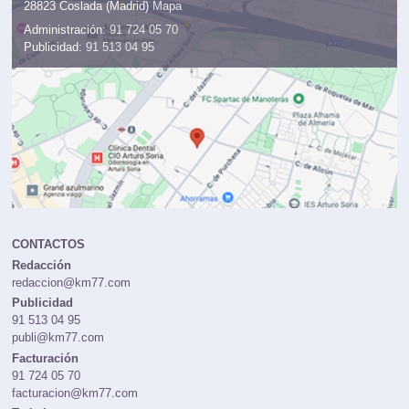
Avda. San Pablo 28 - Nave 27,
28823 Coslada (Madrid)
Mapa
Administración:
91 724 05 70
Publicidad:
91 513 04 95
CONTACTOS
Redacción
redaccion@km77.com
Publicidad
91 513 04 95
publi@km77.com
Facturación
91 724 05 70
facturacion@km77.com