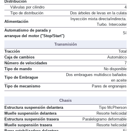
Relación de compresión
9,3 a 1
Distribución
Válvulas por cilindro
4
Tipo de distribución
Dos árboles de levas en la culata
Inyección mixta directa/indirecta.
Alimentación
Turbo. Intercooler
Automatismo de parada y
Sí
arranque del motor ("Stop/Start")
Transmisión
Tracción
Total
Caja de cambios
Automático
Número de velocidades
7
Tipo de mando
No disponible
Dos embragues multidisco bañados
Tipo de Embrague
en aceite
Tipo de mecanismo
Pares de engranajes
Chasis
Estructura suspensión delantera
Tipo McPherson
Muelle suspensión delantera
Resorte helicoidal
Estructura suspensión trasera
Paralelogramo deformable
Muelle suspensión trasera
Resorte helicoidal