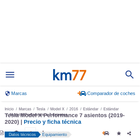
Marcas
Comparador de coches
Inicio
Marcas
Tesla
Model X
2016
Estándar
Estándar
Tesla Model X Performance 7 asientos (2019-
Model X Performance 7 asientos
2020) |
Precio y ficha técnica
Datos técnicos
Equipamiento