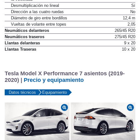
Desmultiplicación no lineal
Sí
Dirección a las cuatro ruedas
No
Diámetro de giro entre bordillos
12,4 m
Vueltas de volante entre topes
2,05
Neumáticos delanteros
265/45 R20
Neumáticos traseros
275/45 R20
Llantas delanteras
9 x 20
Llantas Traseras
10 x 20
Tesla Model X Performance 7 asientos (2019-
2020) |
Precio y equipamiento
Datos técnicos
Equipamiento