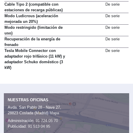
Cable Tipo 2 (compatible con
De serie
estaciones de recarga públicas)
Modo Ludicrous (aceleración
De serie
mejorada un 20%)
Modo restringido (limitación de
De serie
uso)
Recuperación de la energía de
De serie
frenado
Tesla Mobile Connector con
De serie
adaptador rojo trifásico (11 kW) y
adaptador Schuko doméstico (3
kW)
NUESTRAS OFICINAS
Avda. San Pablo 28 - Nave 27,
28823 Coslada (Madrid)
Mapa
Administración:
91 724 05 70
Publicidad:
91 513 04 95