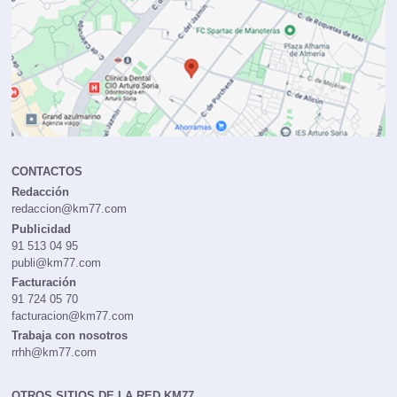
CONTACTOS
Redacción
redaccion@km77.com
Publicidad
91 513 04 95
publi@km77.com
Facturación
91 724 05 70
facturacion@km77.com
Trabaja con nosotros
rrhh@km77.com
OTROS SITIOS DE LA RED KM77