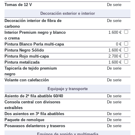
Tomas de 12 V
De serie
Decoración exterior e interior
Decoración interior de fibra de
De serie
carbono
Interior Premium negro y blanco
1.600 €
o crema
Pintura Blanco Perla multi-capa
0 €
Pintura Negro Sólido
1.600 €
Pintura Rojo multi-capa
2.700 €
Pintura metalizada
1.600 €
Tapicería de tejido premium
De serie
negro
Volante con calefacción
De serie
Equipaje y transporte
Asiento de 2ª fila abatible 60/40
De serie
Consola central con divisores
De serie
extraíbles
Dos asientos en 3ª fila abatibles
De serie
Paquete de remolque
De serie
Posavasos delanteros y traseros
De serie
Equipos de sonido y multimedia