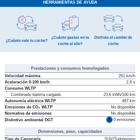
HERRAMIENTAS DE AYUDA
¿Cuánto gastas en tu
Disfruta el cambio de
¿Cuánto vale tu coche?
coche al año?
coche
Prestaciones y consumos homologados
Velocidad máxima
261 km/h
Aceleración 0-100 km/h
2,8 s
Consumo WLTP
Combinado batería cargada
23,6 kWh/100 km
Autonomía eléctrica WLTP
487 km
Emisiones de CO₂ WLTP
No disponible
Normativa de emisiones
No disponible
0 emisiones
Distintivo ambiental DGT
Dimensiones, peso, capacidades
Tipo de Carrocería
SUV/Todoterreno