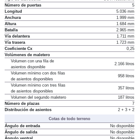
Número de puertas
5
Longitud
5.036 mm
Anchura
1.999 mm
Altura
1.684 mm
Batalla
2.965 mm
Vía delantera
1.711 mm
Vía trasera
1.723 mm
Coeficiente Cx
0,25
Volúmenes de maletero
Volumen con una fila de
2.166 litros
asientos disponible
Volumen mínimo con dos filas
958 litros
de asientos disponibles
Volumen mínimo con tres filas
357 litros
de asientos disponibles
Volumen del segundo maletero
187 litros
Número de plazas
7
Distribución de asientos
2 + 3 + 2
Cotas de todo terreno
Ángulo de entrada
No disponible
Ángulo de salida
No disponible
Ángulo ventral
No disponible