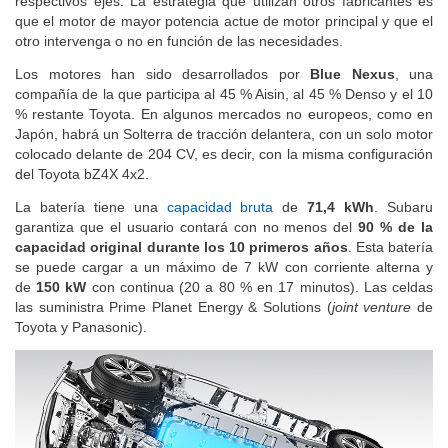
respectivos ejes. La estrategia que utilizan otros fabricantes es
que el motor de mayor potencia actue de motor principal y que el
otro intervenga o no en función de las necesidades.
Los motores han sido desarrollados por
Blue Nexus
, una
compañía de la que participa al 45 % Aisin, al 45 % Denso y el 10
% restante Toyota. En algunos mercados no europeos, como en
Japón, habrá un Solterra de tracción delantera, con un solo motor
colocado delante de 204 CV, es decir, con la misma configuración
del Toyota bZ4X 4x2.
La batería tiene una
capacidad bruta
de
71,4 kWh
. Subaru
garantiza que el usuario contará con no menos del
90 % de la
capacidad original durante los 10 primeros años
. Esta batería
se puede cargar a un máximo de 7 kW con corriente alterna y
de
150 kW
con continua (20 a 80 % en 17 minutos). Las celdas
las suministra Prime Planet Energy & Solutions (
joint venture
de
Toyota y Panasonic).