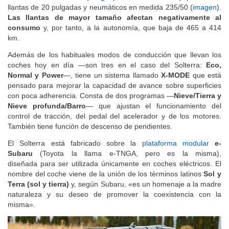
de dimensiones 235/60 (
imagen
). El Solterra más equipado tiene
llantas de 20 pulgadas y neumáticos en medida 235/50 (
imagen
).
Las llantas de mayor tamaño afectan negativamente al
consumo
y, por tanto, a la autonomía, que baja de 465 a 414
km.
Además de los habituales modos de conducción que llevan los
coches hoy en día —son tres en el caso del Solterra:
Eco,
Normal y Power
—, tiene un sistema llamado
X-MODE
que está
pensado para mejorar la capacidad de avance sobre superficies
con poca adherencia. Consta de dos programas —
Nieve/Tierra y
Nieve profunda/Barro
— que ajustan el funcionamiento del
control de tracción, del pedal del acelerador y de los motores.
También tiene función de descenso de pendientes.
El Solterra está fabricado sobre la
plataforma modular
e-
Subaru
(Toyota la llama e-TNGA, pero es la misma),
diseñada para ser utilizada únicamente en coches eléctricos. El
nombre del coche viene de la unión de los términos latinos
Sol y
Terra (sol y tierra)
y, según Subaru, «es un homenaje a la madre
naturaleza y su deseo de promover la coexistencia con la
misma».