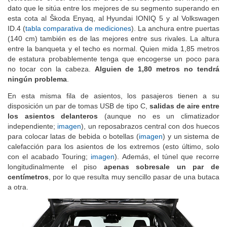
(colocando el del conductor a 100 cm del pedal del freno), un
dato que le sitúa entre los mejores de su segmento superando en
esta cota al Škoda Enyaq, al Hyundai IONIQ 5 y al Volkswagen
ID.4 (
tabla comparativa de mediciones
). La anchura entre puertas
(140 cm) también es de las mejores entre sus rivales. La altura
entre la banqueta y el techo es normal. Quien mida 1,85 metros
de estatura probablemente tenga que encogerse un poco para
no tocar con la cabeza.
Alguien de 1,80 metros no tendrá
ningún problema
.
En esta misma fila de asientos, los pasajeros tienen a su
disposición un par de tomas USB de tipo C,
salidas de aire entre
los asientos delanteros
(aunque no es un climatizador
independiente;
imagen
), un reposabrazos central con dos huecos
para colocar latas de bebida o botellas (
imagen
) y un sistema de
calefacción para los asientos de los extremos (esto último, solo
con el acabado Touring;
imagen
). Además, el túnel que recorre
longitudinalmente el piso
apenas sobresale un par de
centímetros
, por lo que resulta muy sencillo pasar de una butaca
a otra.