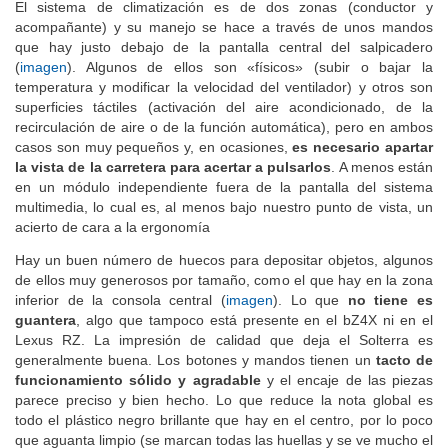
El sistema de climatización es de dos zonas (conductor y
acompañante) y su manejo se hace a través de unos mandos
que hay justo debajo de la pantalla central del salpicadero
(
imagen
). Algunos de ellos son «físicos» (subir o bajar la
temperatura y modificar la velocidad del ventilador) y otros son
superficies táctiles (activación del aire acondicionado, de la
recirculación de aire o de la función automática), pero en ambos
casos son muy pequeños y, en ocasiones,
es necesario apartar
la vista de la carretera para acertar a pulsarlos
. A menos están
en un módulo independiente fuera de la pantalla del sistema
multimedia, lo cual es, al menos bajo nuestro punto de vista, un
acierto de cara a la ergonomía
Hay un buen número de huecos para depositar objetos, algunos
de ellos muy generosos por tamaño, como el que hay en la zona
inferior de la consola central (
imagen
). Lo que
no tiene es
guantera
, algo que tampoco está presente en el bZ4X ni en el
Lexus RZ. La impresión de calidad que deja el Solterra es
generalmente buena. Los botones y mandos tienen un
tacto de
funcionamiento sólido y agradable
y el encaje de las piezas
parece preciso y bien hecho. Lo que reduce la nota global es
todo el plástico negro brillante que hay en el centro, por lo poco