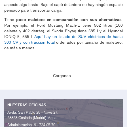
calidad y las paredes laterales son de plástico rígido, con un
aspecto algo basto. Bajo el capó delantero no hay ningún espacio
pensado para transportar carga.
Tiene
poco maletero en comparación con sus alternativas
.
Por ejemplo, el Ford Mustang Mach-E tiene 502 litros (100
delante y 402 detrás), el Škoda Enyaq tiene 585 l y el Hyundai
IONIQ 5, 555 l.
Aquí hay un listado de SUV eléctricos de hasta
300 CV y con tracción total
ordenados por tamaño de maletero,
de más a menos.
Cargando...
NUESTRAS OFICINAS
Avda. San Pablo 28 - Nave 27,
28823 Coslada (Madrid)
Mapa