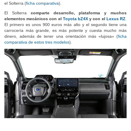
ambas versiones, además, tienen más potencia y autonomía que
el Solterra (
ficha comparativa
).
El Solterra
comparte desarrollo,
plataforma y muchos
elementos mecánicos
con el
Toyota bZ4X
y con el
Lexus RZ
.
El primero es unos 900 euros más alto y el segundo tiene una
carrocería más grande, es más potente y cuesta mucho más
dinero, además de tener una orientación más «lujosa» (
ficha
comparativa de estos tres modelos
).