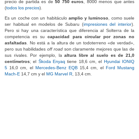
condiciones de circulación reales.
Desde febrero de 2024, el
precio de partida es de
50 750 euros
, 8000 menos que antes
(
todos los precios
).
Es un coche con un habitáculo
amplio y luminoso
, como suele
ser habitual en modelos de Subaru (
impresiones del interior
).
Pero si hay una característica que diferencia al Solterra de la
competencia es su
capacidad para circular por zonas no
asfaltadas
. No está a la altura de un todoterreno «de verdad»,
pero sus habilidades
off road
son claramente mejores que las de
sus rivales. Por ejemplo, la
altura libre al suelo es de 21,0
centímetros
; el
Škoda Enyaq
tiene 18,6 cm, el
Hyundai IONIQ
5
16,0 cm, el
Mercedes-Benz EQB
15,4 cm, el
Ford Mustang
Mach-E
14,7 cm y el
MG Marvel R
, 13,4 cm.