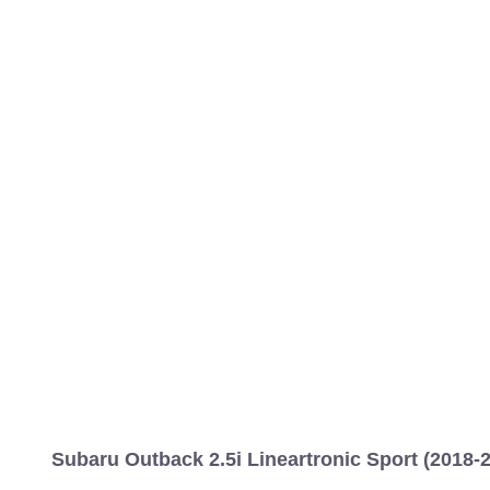
MARCAS
REVISTA/BLOG
OTRA
Inicio
Marcas
Subaru
Outback
2015
Estándar
Sport
Outba
Información
Fotos
Precios, datos y equipami
Subaru Outback 2.5i Lineartronic Sport (2018-2