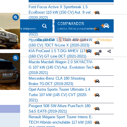
Alternativas
Ford Focus Active X Sportbreak 1.5
EcoBoost 110 kW (150 CV) Aut. 8 vel.
(2020-2022)
Ford Mondeo Sportbreak Titanium HEV
2.0 Híbrido 137 kW (187 CV) (2019-
2022)
Hyundai i30 CW 1.5 TGDI 48V 118 kW
(160 CV) 7DCT N-Line X (2020-2023)
KIA ProCeed 1.5 T-DGi MHEV 117 kW
(160 CV) GT Line DCT (2021-2021)
Mazda Mazda6 Wagon 2.0 SKYACTIV-
G 107 kW (145 CV) Aut. Evolution Tech
(2018-2021)
Mercedes-Benz CLA 180 Shooting
Brake 7G-DCT (2019-2023)
Opel Astra Sports Tourer Ultimate 1.4
Turbo 107 kW (145 CV) CVT (2020-
2021)
Peugeot 508 SW Allure PureTech 180
S&S EAT8 (2019-2021)
Renault Mégane Sport Tourer Intens E-