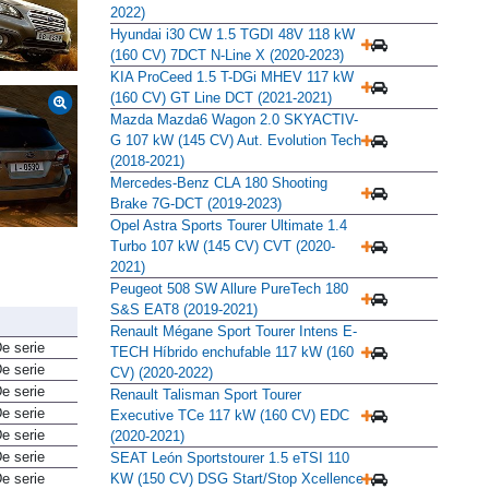
2.0 Híbrido 137 kW (187 CV) (2019-
2022)
Hyundai i30 CW 1.5 TGDI 48V 118 kW
(160 CV) 7DCT N-Line X (2020-2023)
KIA ProCeed 1.5 T-DGi MHEV 117 kW
(160 CV) GT Line DCT (2021-2021)
Mazda Mazda6 Wagon 2.0 SKYACTIV-
G 107 kW (145 CV) Aut. Evolution Tech
(2018-2021)
Mercedes-Benz CLA 180 Shooting
Brake 7G-DCT (2019-2023)
Opel Astra Sports Tourer Ultimate 1.4
Turbo 107 kW (145 CV) CVT (2020-
2021)
Peugeot 508 SW Allure PureTech 180
S&S EAT8 (2019-2021)
Renault Mégane Sport Tourer Intens E-
e serie
TECH Híbrido enchufable 117 kW (160
e serie
CV) (2020-2022)
e serie
Renault Talisman Sport Tourer
e serie
Executive TCe 117 kW (160 CV) EDC
e serie
(2020-2021)
e serie
SEAT León Sportstourer 1.5 eTSI 110