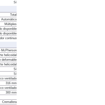
ón Indirecta.
Sí
Total
Automático
Múltiples
o disponible
o disponible
ador continuo
o McPherson
te helicoidal
o deformable
te helicoidal
Sí
Sí
co ventilado
316 mm
co ventilado
300 mm