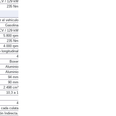
CV / 129 kW
235 Nm
r el vehículo
Gasolina
CV / 129 kW
5.800 rpm
235 Nm
4.000 rpm
 longitudinal
4
Boxer
Aluminio
Aluminio
94 mm
90 mm
2.498 cm³
10,3 a 1
4
 cada culata