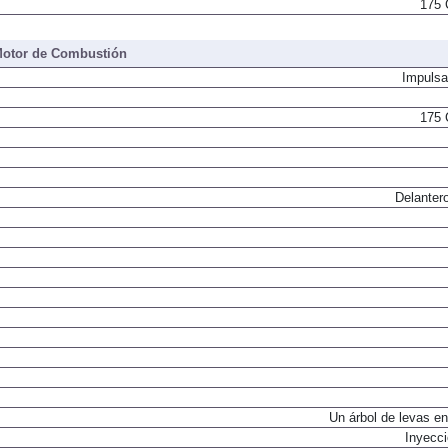
175 
otor de Combustión
Impulsa
175 
Delantero
Un árbol de levas en