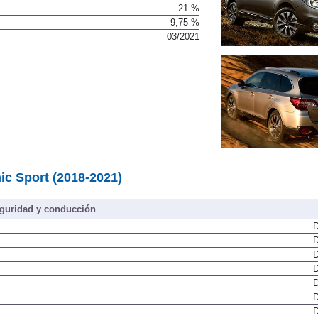
27.075 €
21 %
9,75 %
03/2021
ic Sport (2018-2021)
guridad y conducción
D
D
D
D
D
D