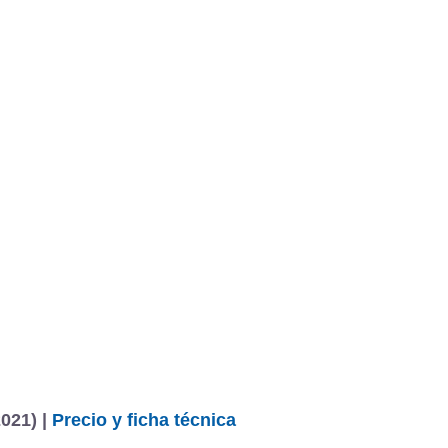
BU
S SECCIONES
infor
ck 2.5i Lineartronic Sport
Mediciones propias
Todo
entos
021) |
Precio y ficha técnica