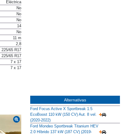
Cremallera
Eléctrica
No
No
No
14
No
11 m
2,8
225/65 R17
225/65 R17
7 x 17
7 x 17
Alternativas
Ford Focus Active X Sportbreak 1.5
EcoBoost 110 kW (150 CV) Aut. 8 vel.
(2020-2022)
Ford Mondeo Sportbreak Titanium HEV