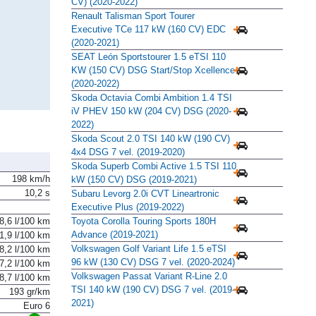
TECH Híbrido enchufable 117 kW (160
CV) (2020-2022)
Renault Talisman Sport Tourer
Executive TCe 117 kW (160 CV) EDC
(2020-2021)
SEAT León Sportstourer 1.5 eTSI 110
KW (150 CV) DSG Start/Stop Xcellence
(2020-2022)
Skoda Octavia Combi Ambition 1.4 TSI
iV PHEV 150 kW (204 CV) DSG (2020-
2022)
Skoda Scout 2.0 TSI 140 kW (190 CV)
4x4 DSG 7 vel. (2019-2020)
Skoda Superb Combi Active 1.5 TSI 110
198 km/h
kW (150 CV) DSG (2019-2021)
10,2 s
Subaru Levorg 2.0i CVT Lineartronic
Executive Plus (2019-2022)
8,6 l/100 km
Toyota Corolla Touring Sports 180H
Advance (2019-2021)
1,9 l/100 km
Volkswagen Golf Variant Life 1.5 eTSI
8,2 l/100 km
96 kW (130 CV) DSG 7 vel. (2020-2024)
7,2 l/100 km
Volkswagen Passat Variant R-Line 2.0
8,7 l/100 km
TSI 140 kW (190 CV) DSG 7 vel. (2019-
193 gr/km
2021)