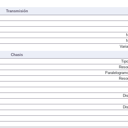
Inyecci
Transmisión
N
N
Vari
Chasis
Tip
Resor
Paralelogram
Resor
Dis
Dis