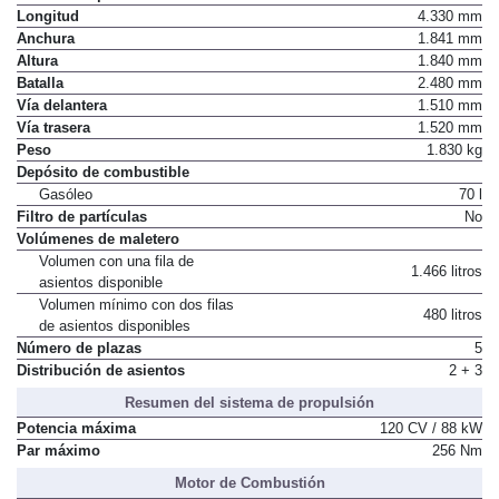
Longitud
4.330 mm
Anchura
1.841 mm
Altura
1.840 mm
Batalla
2.480 mm
Vía delantera
1.510 mm
Vía trasera
1.520 mm
Peso
1.830 kg
Depósito de combustible
Gasóleo
70 l
Filtro de partículas
No
Volúmenes de maletero
Volumen con una fila de
1.466 litros
asientos disponible
Volumen mínimo con dos filas
480 litros
de asientos disponibles
Número de plazas
5
Distribución de asientos
2 + 3
Resumen del sistema de propulsión
Potencia máxima
120 CV / 88 kW
Par máximo
256 Nm
Motor de Combustión