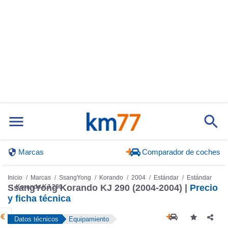
Marcas
Comparador de coches
Inicio
Marcas
SsangYong
Korando
2004
Estándar
Estándar
SsangYong Korando KJ 290 (2004-2004) |
Precio
Korando KJ 290
y ficha técnica
Datos técnicos
Equipamiento