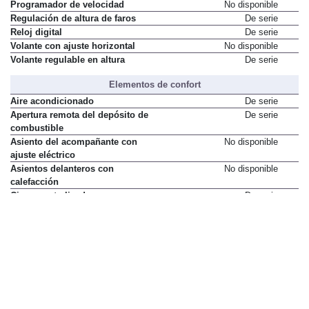
Programador de velocidad
No disponible
Regulación de altura de faros
De serie
Reloj digital
De serie
Volante con ajuste horizontal
No disponible
Volante regulable en altura
De serie
Elementos de confort
Aire acondicionado
De serie
Apertura remota del depósito de
De serie
combustible
Asiento del acompañante con
No disponible
ajuste eléctrico
Asientos delanteros con
No disponible
calefacción
Cierre centralizado
De serie
Climatizador
No disponible
Elevalunas electricos delanteros
De serie
Elevalunas electricos traseros
No disponible
Espejos exteriores orientables
De serie
eléctricamente
Limpiaparabrisas automático
No disponible
Luces automáticas
No disponible
Mando de apertura a distancia
No disponible