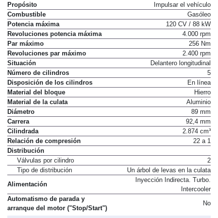
Propósito
Impulsar el vehículo
Combustible
Gasóleo
Potencia máxima
120 CV / 88 kW
Revoluciones potencia máxima
4.000 rpm
Par máximo
256 Nm
Revoluciones par máximo
2.400 rpm
Situación
Delantero longitudinal
Número de cilindros
5
Disposición de los cilindros
En línea
Material del bloque
Hierro
Material de la culata
Aluminio
Diámetro
89 mm
Carrera
92,4 mm
Cilindrada
2.874 cm³
Relación de compresión
22 a 1
Distribución
Válvulas por cilindro
2
Tipo de distribución
Un árbol de levas en la culata
Inyección Indirecta. Turbo.
Alimentación
Intercooler
Automatismo de parada y
No
arranque del motor ("Stop/Start")