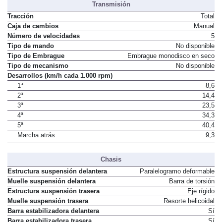
Transmisión
Tracción
Total
Caja de cambios
Manual
Número de velocidades
5
Tipo de mando
No disponible
Tipo de Embrague
Embrague monodisco en seco
Tipo de mecanismo
No disponible
Desarrollos (km/h cada 1.000 rpm)
1ª
8,6
2ª
14,4
3ª
23,5
4ª
34,3
5ª
40,4
Marcha atrás
9,3
Chasis
Estructura suspensión delantera
Paralelogramo deformable
Muelle suspensión delantera
Barra de torsión
Estructura suspensión trasera
Eje rígido
Muelle suspensión trasera
Resorte helicoidal
Barra estabilizadora delantera
Sí
Barra estabilizadora trasera
Sí