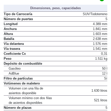
Dimensiones, peso, capacidades
Tipo de Carrocería
SUV/Todoterreno
Número de puertas
5
Longitud
4.389 mm
Anchura
1.841 mm
Altura
1.603 mm
Batalla
2.638 mm
Vía delantera
1.576 mm
Vía trasera
1.541 mm
Coeficiente Cx
0,31
Peso
1.511 kg
Depósito de combustible
Gasóleo
50 l
AdBlue
12 l
Filtro de partículas
Sí
Volúmenes de maletero
Volumen con una fila de
1.630 litros
asientos disponible
Volumen mínimo con dos filas
521 litros
de asientos disponibles
Número de plazas
5