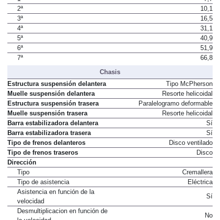
2ª
10,1
3ª
16,5
4ª
31,1
5ª
40,9
6ª
51,9
7ª
66,8
Chasis
Estructura suspensión delantera
Tipo McPherson
Muelle suspensión delantera
Resorte helicoidal
Estructura suspensión trasera
Paralelogramo deformable
Muelle suspensión trasera
Resorte helicoidal
Barra estabilizadora delantera
Sí
Barra estabilizadora trasera
Sí
Tipo de frenos delanteros
Disco ventilado
Tipo de frenos traseros
Disco
Dirección
Tipo
Cremallera
Tipo de asistencia
Eléctrica
Asistencia en función de la
Sí
velocidad
Desmultiplicacion en función de
No