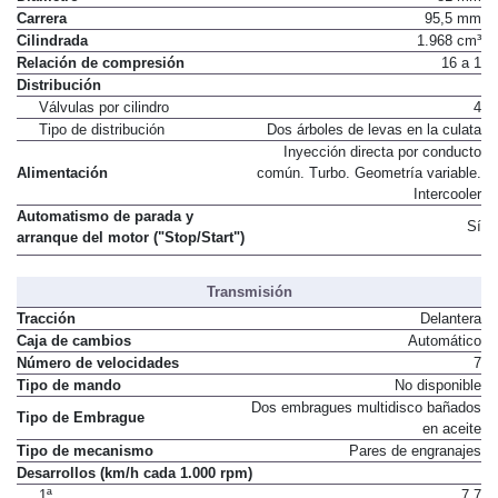
Carrera
95,5 mm
Cilindrada
1.968 cm³
Relación de compresión
16 a 1
Distribución
Válvulas por cilindro
4
Tipo de distribución
Dos árboles de levas en la culata
Inyección directa por conducto
Alimentación
común. Turbo. Geometría variable.
Intercooler
Automatismo de parada y
Sí
arranque del motor ("Stop/Start")
Transmisión
Tracción
Delantera
Caja de cambios
Automático
Número de velocidades
7
Tipo de mando
No disponible
Dos embragues multidisco bañados
Tipo de Embrague
en aceite
Tipo de mecanismo
Pares de engranajes
Desarrollos (km/h cada 1.000 rpm)
1ª
7,7