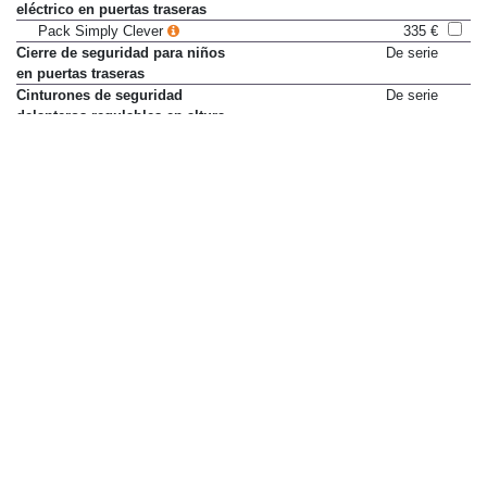
eléctrico en puertas traseras
Pack Simply Clever
335 €
Cierre de seguridad para niños
De serie
en puertas traseras
Cinturones de seguridad
De serie
delanteros regulables en altura
Control de estabilidad
De serie
Control de presión en
De serie
neumáticos
Control de tracción
De serie
Control de velocidad adaptativo
De serie
Control dinámico de chasis
Sólo en paquete
(DCC)
Pack Dinámico
1.270 €
Cámara 360°
Sólo en paquete
Pack de Tecnología
2.760 €
Cámara de visión trasera
De serie
Desactivación de airbag del
De serie
pasajero delantero
Detector de fatiga
De serie
Detector de vehículos en ángulo
De serie
muerto
Direccion asistida según
De serie