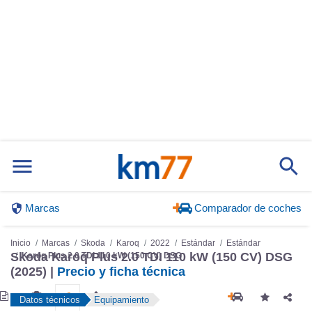
Marcas
Comparador de coches
Inicio
Marcas
Skoda
Karoq
2022
Estándar
Estándar
Skoda Karoq Plus 2.0 TDI 110 kW (150 CV) DSG
Karoq Plus 2.0 TDI 110 kW (150 CV) DSG
(2025) |
Precio y ficha técnica
Datos técnicos
Equipamiento