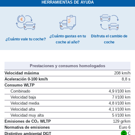
HERRAMIENTAS DE AYUDA
¿Cuánto gastas en tu
Disfruta el cambio de
¿Cuánto vale tu coche?
coche al año?
coche
Prestaciones y consumos homologados
Velocidad máxima
208 km/h
Aceleración 0-100 km/h
8,8 s
Consumo WLTP
Combinado
4,9 l/100 km
Velocidad baja
7 l/100 km
Velocidad media
4,8 l/100 km
Velocidad alta
4,1 l/100 km
Velocidad muy alta
5 l/100 km
Emisiones de CO₂ WLTP
129 gr/km
Normativa de emisiones
Euro 6
C
Distintivo ambiental DGT