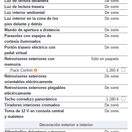
Luz de lectura delantera
De serie
Luz de lectura trasera
De serie
Luz interior ambiental
De serie
Luz interior en la zona de los
De serie
pies delante y detrás
Mando de apertura a distancia
De serie
Parasoles con espejos de
De serie
cortesía iluminados
Portón trasero eléctrico con
De serie
pedal virtual
Retrovisores exteriores con
Sólo en paquete
memoria
Pack Confort
1.265 €
Retrovisores exteriores
De serie
orientables eléctricamente
Retrovisores exteriores plegables
De serie
eléctricamente
Techo corredizo panorámico
1.280 €
Tiradores interiores cromados
De serie
Toma de 12 V en consola central
De serie
y maletero
Decoración exterior e interior
Alfombrillas delanteras y traseras
De serie