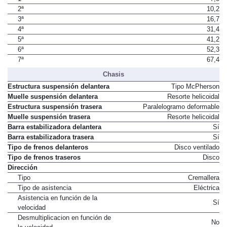
2ª
10,2
3ª
16,7
4ª
31,4
5ª
41,2
6ª
52,3
7ª
67,4
Chasis
Estructura suspensión delantera
Tipo McPherson
Muelle suspensión delantera
Resorte helicoidal
Estructura suspensión trasera
Paralelogramo deformable
Muelle suspensión trasera
Resorte helicoidal
Barra estabilizadora delantera
Sí
Barra estabilizadora trasera
Sí
Tipo de frenos delanteros
Disco ventilado
Tipo de frenos traseros
Disco
Dirección
Tipo
Cremallera
Tipo de asistencia
Eléctrica
Asistencia en función de la
Sí
velocidad
Desmultiplicacion en función de
No