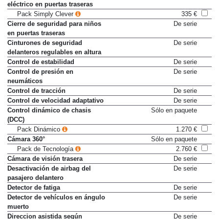
eléctrico en puertas traseras
Pack Simply Clever
335 €
Cierre de seguridad para niños
De serie
en puertas traseras
Cinturones de seguridad
De serie
delanteros regulables en altura
Control de estabilidad
De serie
Control de presión en
De serie
neumáticos
Control de tracción
De serie
Control de velocidad adaptativo
De serie
Control dinámico de chasis
Sólo en paquete
(DCC)
Pack Dinámico
1.270 €
Cámara 360°
Sólo en paquete
Pack de Tecnología
2.760 €
Cámara de visión trasera
De serie
Desactivación de airbag del
De serie
pasajero delantero
Detector de fatiga
De serie
Detector de vehículos en ángulo
De serie
muerto
Direccion asistida según
De serie