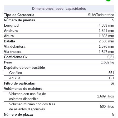
Dimensiones, peso, capacidades
Tipo de Carrocería
SUV/Todoterreno
Número de puertas
5
Longitud
4.389 mm
Anchura
1.841 mm
Altura
1.603 mm
Batalla
2.638 mm
Vía delantera
1.576 mm
Vía trasera
1.547 mm
Coeficiente Cx
0,31
Peso
1.602 kg
Depósito de combustible
Gasóleo
55 l
AdBlue
12 l
Filtro de partículas
Sí
Volúmenes de maletero
Volumen con una fila de
1.609 litros
asientos disponible
Volumen mínimo con dos filas
500 litros
de asientos disponibles
Número de plazas
5