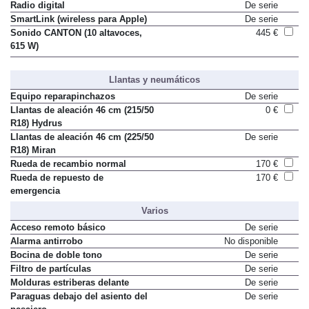
Radio digital
De serie
SmartLink (wireless para Apple)
De serie
Sonido CANTON (10 altavoces,
445 €
615 W)
Llantas y neumáticos
Equipo reparapinchazos
De serie
Llantas de aleación 46 cm (215/50
0 €
R18) Hydrus
Llantas de aleación 46 cm (225/50
De serie
R18) Miran
Rueda de recambio normal
170 €
Rueda de repuesto de
170 €
emergencia
Varios
Acceso remoto básico
De serie
Alarma antirrobo
No disponible
Bocina de doble tono
De serie
Filtro de partículas
De serie
Molduras estriberas delante
De serie
Paraguas debajo del asiento del
De serie