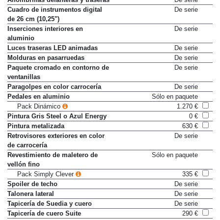
Cuadro de instrumentos digital
De serie
de 26 cm (10,25")
Inserciones interiores en
De serie
aluminio
Luces traseras LED animadas
De serie
Molduras en pasarruedas
De serie
Paquete cromado en contorno de
De serie
ventanillas
Paragolpes en color carrocería
De serie
Pedales en aluminio
Sólo en paquete
Pack Dinámico
1.270 €
Pintura Gris Steel o Azul Energy
0 €
Pintura metalizada
630 €
Retrovisores exteriores en color
De serie
de carrocería
Revestimiento de maletero de
Sólo en paquete
vellón fino
Pack Simply Clever
335 €
Spoiler de techo
De serie
Talonera lateral
De serie
Tapicería de Suedia y cuero
De serie
Tapicería de cuero Suite
290 €