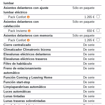
lumbar
Asientos delanteros con ajuste
Sólo en paquete
lumbar eléctrico
Pack Confort
1.265 €
Asientos delanteros con
Sólo en paquete
calefacción
Pack Invierno
650 €
Asientos delanteros con memoria
Sólo en paquete
Pack Confort
1.265 €
Cierre centralizado
De serie
Climatizador Climatronic bizona
De serie
Elevalunas eléctricos delanteros
De serie
Elevalunas eléctricos traseros
De serie
Filtro de habitáculo
De serie
Freno de estacionamiento
De serie
automático
Función Coming y Leaving Home
De serie
Función start-stop
De serie
Limpiaparabrisas automático
De serie
Luces automáticas
De serie
Lunas tintadas
De serie
Lunas traseras sobretintadas
De serie