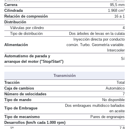
Carrera
95,5 mm
Cilindrada
1.968 cm³
Relación de compresión
16 a 1
Distribución
Válvulas por cilindro
4
Tipo de distribución
Dos árboles de levas en la culata
Inyección directa por conducto
Alimentación
común. Turbo. Geometría variable.
Intercooler
Automatismo de parada y
Sí
arranque del motor ("Stop/Start")
Transmisión
Tracción
Total
Caja de cambios
Automático
Número de velocidades
7
Tipo de mando
No disponible
Dos embragues multidisco bañados
Tipo de Embrague
en aceite
Tipo de mecanismo
Pares de engranajes
Desarrollos (km/h cada 1.000 rpm)
1ª
7,8