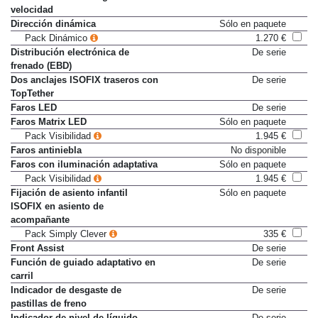
velocidad
Dirección dinámica
Sólo en paquete
Pack Dinámico
1.270 €
Distribución electrónica de
De serie
frenado (EBD)
Dos anclajes ISOFIX traseros con
De serie
TopTether
Faros LED
De serie
Faros Matrix LED
Sólo en paquete
Pack Visibilidad
1.945 €
Faros antiniebla
No disponible
Faros con iluminación adaptativa
Sólo en paquete
Pack Visibilidad
1.945 €
Fijación de asiento infantil
Sólo en paquete
ISOFIX en asiento de
acompañante
Pack Simply Clever
335 €
Front Assist
De serie
Función de guiado adaptativo en
De serie
carril
Indicador de desgaste de
De serie
pastillas de freno
Indicador de nivel de líquido
De serie