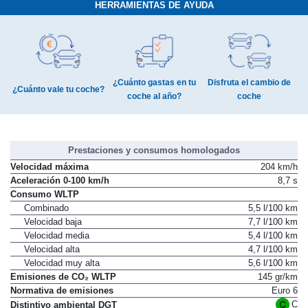
HERRAMIENTAS DE AYUDA
¿Cuánto gastas en tu
Disfruta el cambio de
¿Cuánto vale tu coche?
coche al año?
coche
Prestaciones y consumos homologados
Velocidad máxima
204 km/h
Aceleración 0-100 km/h
8,7 s
Consumo WLTP
Combinado
5,5 l/100 km
Velocidad baja
7,7 l/100 km
Velocidad media
5,4 l/100 km
Velocidad alta
4,7 l/100 km
Velocidad muy alta
5,6 l/100 km
Emisiones de CO₂ WLTP
145 gr/km
Normativa de emisiones
Euro 6
C
Distintivo ambiental DGT