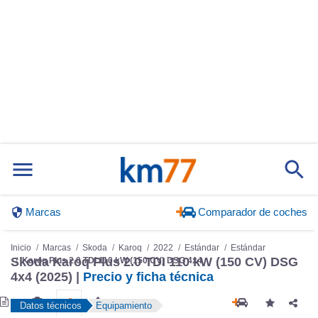
Marcas
Comparador de coches
Inicio
Marcas
Skoda
Karoq
2022
Estándar
Estándar
Skoda Karoq Plus 2.0 TDI 110 kW (150 CV) DSG
Karoq Plus 2.0 TDI 110 kW (150 CV) DSG 4x4
4x4 (2025) |
Precio y ficha técnica
Datos técnicos
Equipamiento