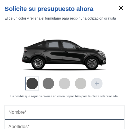
Solicite su presupuesto ahora
Elige un color y rellena el formulario para recibir una cotización gratuita
Marcas
Comparador de coches
Precio
(con descuento y equipamiento seleccionado)
33.539 €
Inicio
Marcas
Renault
Arkana
2021
Estándar
Estándar
Coste opciones seleccionadas:
0 €
Arkana esprit Alpine TCe 116 kW (160 CV) EDC mild hybrid
Es posible que algunos colores no estén disponibles para la oferta seleccionada.
Renault Arkana esprit Alpine TCe 116 kW (160
CV) EDC mild hybrid (2023-2025) |
Precio y ficha
técnica