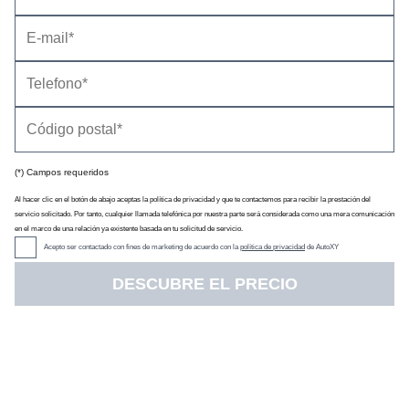
Datos técnicos
Equipamiento
(*) Campos requeridos
Al hacer clic en el botón de abajo aceptas la política de privacidad y que te contactemos para recibir la prestación del
servicio solicitado. Por tanto, cualquier llamada telefónica por nuestra parte será considerada como una mera comunicación
Precio
(con descuento y equipamiento seleccionado)
33.539 €
en el marco de una relación ya existente basada en tu solicitud de servicio.
Descuento oficial
1.130 €
Acepto ser contactado con fines de marketing de acuerdo con la
política de privacidad
de AutoXY
Precio sin impuestos
27.570 €
IVA
21 %
DESCUBRE EL PRECIO
Impuesto de matriculación
4,75 %
Tarifa de
02/2025