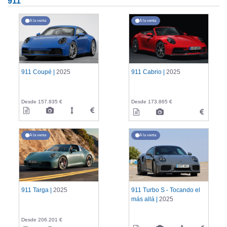
911
A la venta
A la venta
911 Coupé |
2025
911 Cabrio |
2025
Desde 157.835 €
Desde 173.865 €
A la venta
A la venta
911 Targa |
2025
911 Turbo S - Tocando el
más allá |
2025
Desde 206.201 €