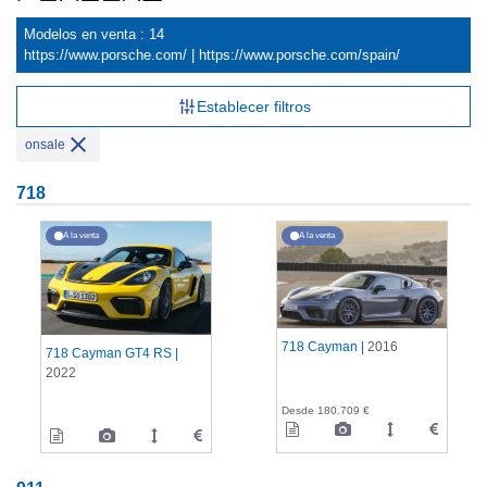
Modelos en venta : 14
https://www.porsche.com/
|
https://www.porsche.com/spain/
Establecer filtros
onsale
718
A la venta
A la venta
718 Cayman |
2016
718 Cayman GT4 RS |
2022
Desde 180.709 €