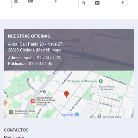
NUESTRAS OFICINAS
Avda. San Pablo 28 - Nave 27,
28823 Coslada (Madrid)
Mapa
Administración:
91 724 05 70
Publicidad:
91 513 04 95
CONTACTOS
Redacción