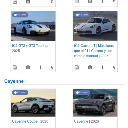
A la venta
A la venta
911 GT3 y GT3 Touring |
911 Carrera T | Más ligero
2025
que el 911 Carrera y con
cambio manual |
2025
Cayenne
A la venta
A la venta
Cayenne Coupé |
2026
Cayenne |
2026