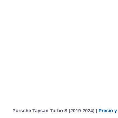
MARCAS
REVISTA/BLOG
OTRA
Inicio
Marcas
Porsche
Taycan
2020
Estándar
Turbo S
Ta
Información
Fotos
Precios, datos y equipami
Porsche Taycan Turbo S (2019-2024) |
Precio y