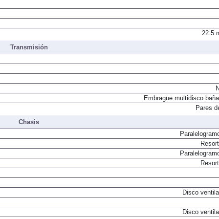
Alimentadores
22.5 
Transmisión
N
Embrague multidisco baña
Pares d
Chasis
Paralelogram
Resor
Paralelogram
Resor
Disco ventil