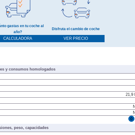
nto gastas en tu coche al
Disfruta el cambio de coche
año?
CALCULADORA
VER PRECIO
nes y consumos homologados
21,9
N
N
iones, peso, capacidades