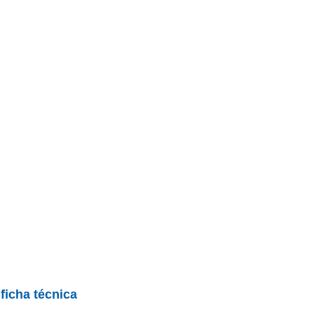
BU
S SECCIONES
infor
ycan Turbo S
Mediciones propias
Todo
entos
 ficha técnica