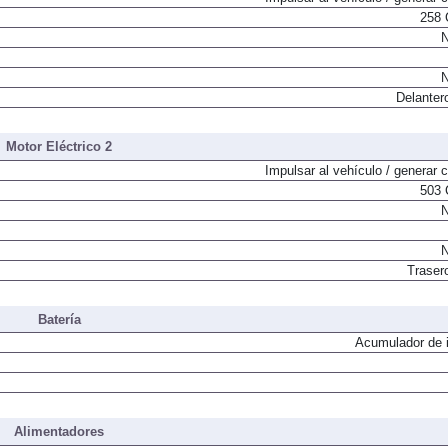
Impulsar al vehículo / generar c
258 
N
N
Delanter
Motor Eléctrico 2
Impulsar al vehículo / generar c
503 
N
N
Traser
Batería
Acumulador de i