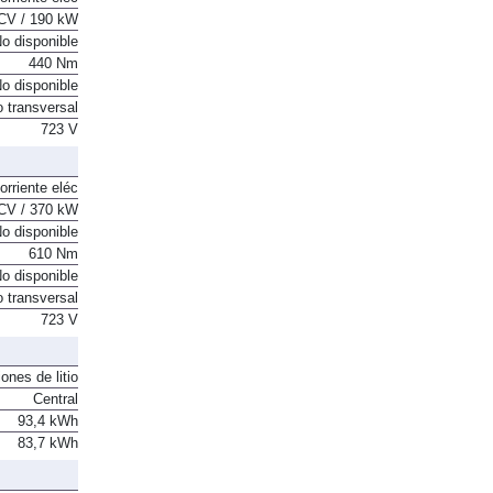
orriente eléc
CV / 190 kW
o disponible
440 Nm
o disponible
o transversal
723 V
orriente eléc
CV / 370 kW
o disponible
610 Nm
o disponible
o transversal
723 V
ones de litio
Central
93,4 kWh
83,7 kWh