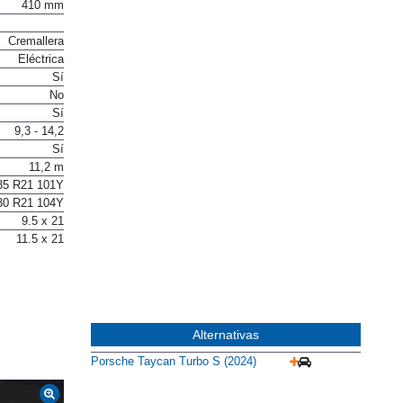
ado cerámico
410 mm
Cremallera
Eléctrica
Sí
No
Sí
9,3 - 14,2
Sí
11,2 m
35 R21 101Y
30 R21 104Y
9.5 x 21
11.5 x 21
Alternativas
Porsche Taycan Turbo S (2024)