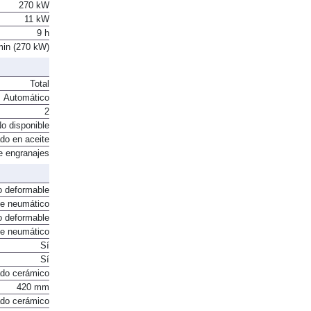
270 kW
11 kW
9 h
min (270 kW)
Total
Automático
2
o disponible
do en aceite
e engranajes
o deformable
te neumático
o deformable
te neumático
Sí
Sí
ado cerámico
420 mm