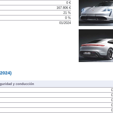
203.045 €
0 €
167.806 €
21 %
0 %
01/2024
-2024)
guridad y conducción
D
D
D
D