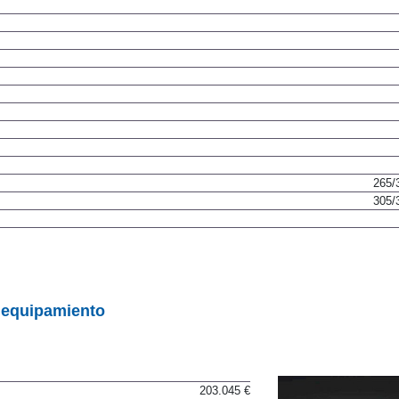
Disco ventil
265/
305/
 equipamiento