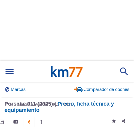
Marcas
Comparador de coches
Porsche 911 (2025) |
Precio, ficha técnica y
Inicio
Marcas
Porsche
911
2025
equipamiento