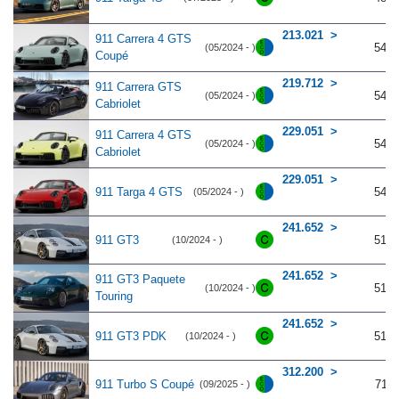
213.021
911 Carrera 4 GTS
541
(05/2024 - )
Coupé
219.712
911 Carrera GTS
541
(05/2024 - )
Cabriolet
229.051
911 Carrera 4 GTS
541
(05/2024 - )
Cabriolet
229.051
911 Targa 4 GTS
541
(05/2024 - )
241.652
911 GT3
510
(10/2024 - )
241.652
911 GT3 Paquete
510
(10/2024 - )
Touring
241.652
911 GT3 PDK
510
(10/2024 - )
312.200
911 Turbo S Coupé
711
(09/2025 - )