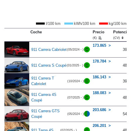
l/100 km
kWh/100 km
kg/100 km
Coche
Precio
Potencia
(€)
(CV)
173.865
911 Carrera Cabriolet
394
(05/2024 - )
178.784
911 Carrera S Coupé
480
(01/2025 - )
186.143
911 Carrera T
394
(10/2024 - )
Cabriolet
188.083
911 Carrera 4S
480
(07/2025 - )
Coupé
203.686
911 Carrera GTS
541
(05/2024 - )
Coupé
206.201
911 Targa 4S
480
(07/2025 - )