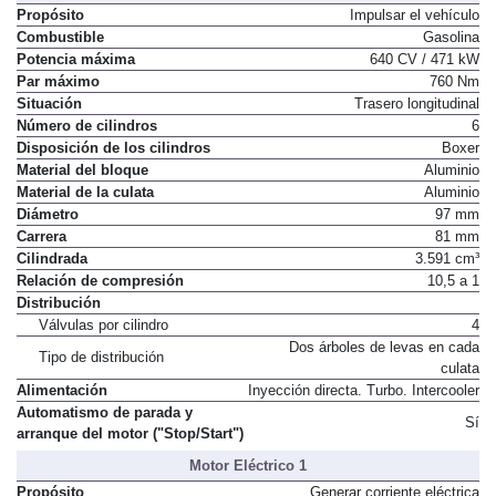
Propósito
Impulsar el vehículo
Combustible
Gasolina
Potencia máxima
640 CV / 471 kW
Par máximo
760 Nm
Situación
Trasero longitudinal
Número de cilindros
6
Disposición de los cilindros
Boxer
Material del bloque
Aluminio
Material de la culata
Aluminio
Diámetro
97 mm
Carrera
81 mm
Cilindrada
3.591 cm³
Relación de compresión
10,5 a 1
Distribución
Válvulas por cilindro
4
Dos árboles de levas en cada
Tipo de distribución
culata
Alimentación
Inyección directa. Turbo. Intercooler
Automatismo de parada y
Sí
arranque del motor ("Stop/Start")
Motor Eléctrico 1
Propósito
Generar corriente eléctrica