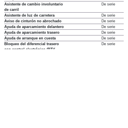
Asistente de cambio involuntario
De serie
de carril
Asistente de luz de carretera
De serie
Aviso de cinturón no abrochado
De serie
Ayuda de aparcamiento delantero
De serie
Ayuda de aparcamiento trasero
De serie
Ayuda de arranque en cuesta
De serie
Bloqueo del diferencial trasero
De serie
con control electrónico (PTV
Plus)
Conducción autónoma nivel 2
Sólo en paquete
Porsche InnoDrive
3.130 €
Control de crucero
De serie
Control de estabilidad PSM
De serie
Control de presión de
De serie
neumáticos
Control de tracción
De serie
Control de velocidad adaptativo
1.941 €
Porsche InnoDrive
3.130 €
Cronómetro analógico y digital
De serie
Cámara 3D Surround View
Sólo en paquete
Visión panorámica con ayuda
1.717 €