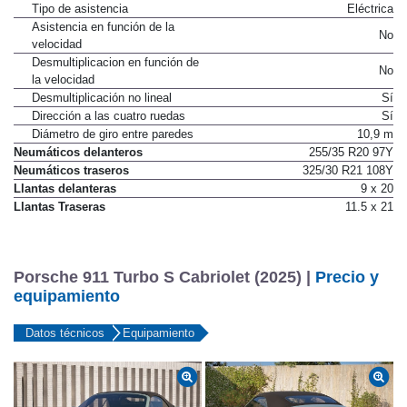
Tipo de asistencia
Eléctrica
Asistencia en función de la
No
velocidad
Desmultiplicacion en función de
No
la velocidad
Desmultiplicación no lineal
Sí
Dirección a las cuatro ruedas
Sí
Diámetro de giro entre paredes
10,9 m
Neumáticos delanteros
255/35 R20 97Y
Neumáticos traseros
325/30 R21 108Y
Llantas delanteras
9 x 20
Llantas Traseras
11.5 x 21
Porsche 911 Turbo S Cabriolet (2025) |
Precio y
equipamiento
Datos técnicos
Equipamiento