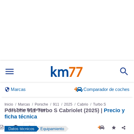
Marcas
Comparador de coches
Inicio
Marcas
Porsche
911
2025
Cabrio
Turbo S
Porsche 911 Turbo S Cabriolet (2025) |
Precio y
911 Turbo S Cabriolet
ficha técnica
Datos técnicos
Equipamiento