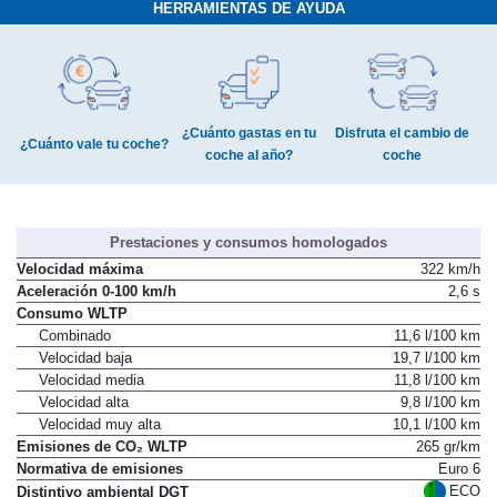
HERRAMIENTAS DE AYUDA
¿Cuánto gastas en tu
Disfruta el cambio de
¿Cuánto vale tu coche?
coche al año?
coche
Prestaciones y consumos homologados
Velocidad máxima
322 km/h
Aceleración 0-100 km/h
2,6 s
Consumo WLTP
Combinado
11,6 l/100 km
Velocidad baja
19,7 l/100 km
Velocidad media
11,8 l/100 km
Velocidad alta
9,8 l/100 km
Velocidad muy alta
10,1 l/100 km
Emisiones de CO₂ WLTP
265 gr/km
Normativa de emisiones
Euro 6
ECO
Distintivo ambiental DGT