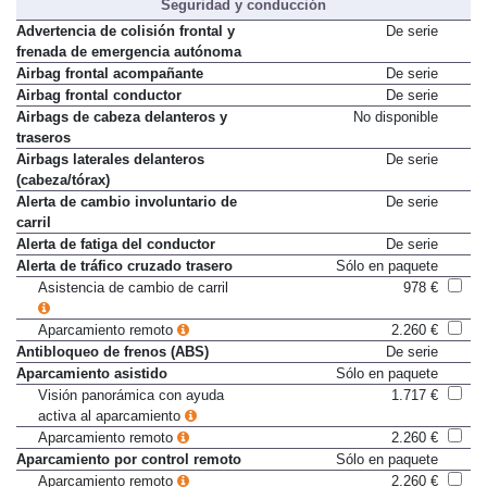
Seguridad y conducción
Advertencia de colisión frontal y
De serie
frenada de emergencia autónoma
Airbag frontal acompañante
De serie
Airbag frontal conductor
De serie
Airbags de cabeza delanteros y
No disponible
traseros
Airbags laterales delanteros
De serie
(cabeza/tórax)
Alerta de cambio involuntario de
De serie
carril
Alerta de fatiga del conductor
De serie
Alerta de tráfico cruzado trasero
Sólo en paquete
Asistencia de cambio de carril
978 €
Aparcamiento remoto
2.260 €
Antibloqueo de frenos (ABS)
De serie
Aparcamiento asistido
Sólo en paquete
Visión panorámica con ayuda
1.717 €
activa al aparcamiento
Aparcamiento remoto
2.260 €
Aparcamiento por control remoto
Sólo en paquete
Aparcamiento remoto
2.260 €