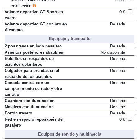
Volante multifunción con
530 €
calefacción
Volante deportivo GT Sport en
0 €
cuero
Volante deportivo GT con aro en
De serie
Alcantara
Equipaje y transporte
2 posavasos en lado pasajero
De serie
Asientos posteriores abatibles
No disponible
Bolsillos en respaldos de
De serie
asientos delanteros
Colgador para prendas en el
De serie
respaldo de los asientos
Consola central con un
De serie
compartimento cerrado y otro
cerrado
Guantera con iluminación
De serie
Maletero con iluminación
De serie
Portón trasero
De serie
Red en espacio reposapiés del
0 €
pasajero