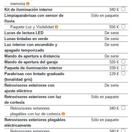
Asientos deportivos Plus con
3.210 €
memoria
Kit de iluminación interior
340 €
Limpiaparabrisas con sensor de
Sólo en paquete
lluvia
Paquete Luz y Visibilidad
556 €
Luces de lectura LED
De serie
Lunas tintadas en verde
De serie
Luz interior con encendido y
De serie
apagado temporizado
Mando de apertura a distancia
De serie
Mando de apertura del garaje
326 €
Paquete de iluminación interior
339 €
Parabrisas con tintado graduado
129 €
(tonalidad gris)
Retrovisores exteriores con
De serie
ajuste eléctrico
Retrovisores exteriores con luz
Sólo en paquete
de cortesía
Retrovisores exteriores
340 €
plegables con luz de cortesía
Retrovisores exteriores plegables
Sólo en paquete
eléctricamente