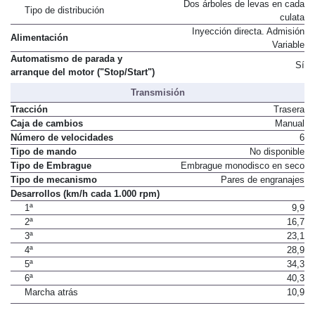
Válvulas por cilindro
4
Dos árboles de levas en cada
Tipo de distribución
culata
Inyección directa. Admisión
Alimentación
Variable
Automatismo de parada y
Sí
arranque del motor ("Stop/Start")
Transmisión
Tracción
Trasera
Caja de cambios
Manual
Número de velocidades
6
Tipo de mando
No disponible
Tipo de Embrague
Embrague monodisco en seco
Tipo de mecanismo
Pares de engranajes
Desarrollos (km/h cada 1.000 rpm)
1ª
9,9
2ª
16,7
3ª
23,1
4ª
28,9
5ª
34,3
6ª
40,3
Marcha atrás
10,9