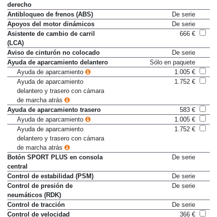
Anclaje Isofix para asiento
203 €
derecho
Antibloqueo de frenos (ABS)
De serie
Apoyos del motor dinámicos
De serie
Asistente de cambio de carril
666 €
(LCA)
Aviso de cinturón no colocado
De serie
Ayuda de aparcamiento delantero
Sólo en paquete
Ayuda de aparcamiento
1.005 €
Ayuda de aparcamiento
1.752 €
delantero y trasero con cámara
de marcha atrás
Ayuda de aparcamiento trasero
583 €
Ayuda de aparcamiento
1.005 €
Ayuda de aparcamiento
1.752 €
delantero y trasero con cámara
de marcha atrás
Botón SPORT PLUS en consola
De serie
central
Control de estabilidad (PSM)
De serie
Control de presión de
De serie
neumáticos (RDK)
Control de tracción
De serie