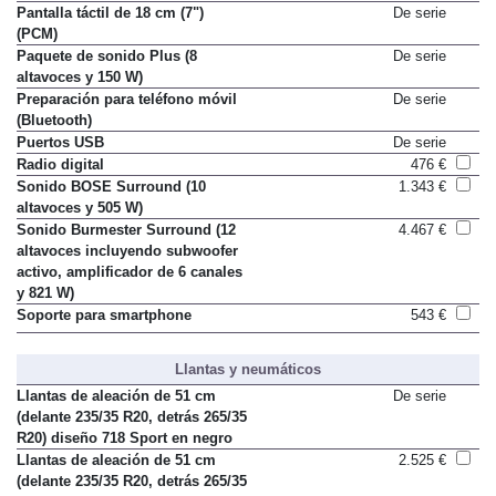
Connect
Pantalla táctil de 18 cm (7")
De serie
(PCM)
Paquete de sonido Plus (8
De serie
altavoces y 150 W)
Preparación para teléfono móvil
De serie
(Bluetooth)
Puertos USB
De serie
Radio digital
476 €
Sonido BOSE Surround (10
1.343 €
altavoces y 505 W)
Sonido Burmester Surround (12
4.467 €
altavoces incluyendo subwoofer
activo, amplificador de 6 canales
y 821 W)
Soporte para smartphone
543 €
Llantas y neumáticos
Llantas de aleación de 51 cm
De serie
(delante 235/35 R20, detrás 265/35
R20) diseño 718 Sport en negro
Llantas de aleación de 51 cm
2.525 €