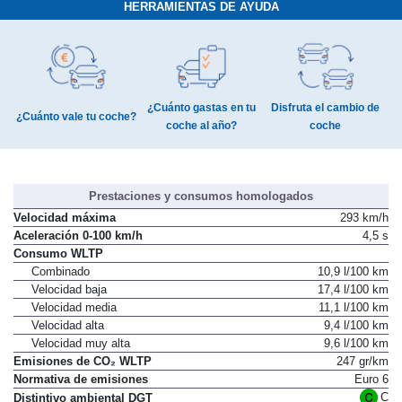
HERRAMIENTAS DE AYUDA
¿Cuánto gastas en tu
Disfruta el cambio de
¿Cuánto vale tu coche?
coche al año?
coche
Prestaciones y consumos homologados
Velocidad máxima
293 km/h
Aceleración 0-100 km/h
4,5 s
Consumo WLTP
Combinado
10,9 l/100 km
Velocidad baja
17,4 l/100 km
Velocidad media
11,1 l/100 km
Velocidad alta
9,4 l/100 km
Velocidad muy alta
9,6 l/100 km
Emisiones de CO₂ WLTP
247 gr/km
Normativa de emisiones
Euro 6