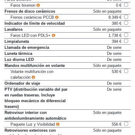
Faros bixenón
De serie
Faros bixenon
0 €
Frenos de disco cerámicos
Sólo en paquete
Frenos cerámicos PCCB
8.349 €
Indicador de límite de velocidad
380 €
Lavafaros
Sólo en paquete
Faros LED con PDLS+
1.738 €
Limpialuneta
394 €
Llamada de emergencia
De serie
Luneta térmica
De serie
Luz diurna LED
De serie
Mandos multifunción en volante
Sólo en paquete
Volante multifunción con
530 €
calefacción
Ordenador de viaje
De serie
PTV (distribución variable del par
De serie
en ruedas traseras. Incluye
bloqueo mecánico de diferencial
trasero)
Retrovisor interior con
Sólo en paquete
antideslumbramiento automático
Paquete Luz y Visibilidad
556 €