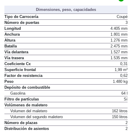
C
Distintivo ambiental DGT
Dimensiones, peso, capacidades
Tipo de Carrocería
Coupé
Número de puertas
3
Longitud
4.405 mm
Anchura
1.801 mm
Altura
1.276 mm
Batalla
2.475 mm
Vía delantera
1.527 mm
Vía trasera
1.535 mm
Coeficiente Cx
0,31
Superficie frontal
1,99 m²
Factor de resistencia
0,62
Peso
1.480 kg
Depósito de combustible
Gasolina
64 l
Filtro de partículas
Sí
Volúmenes de maletero
Volumen del maletero
162 litros
Volumen del segundo maletero
150 litros
Número de plazas
2