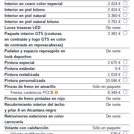
Faldones GTS delante y detrás
De serie
Interior en cuero color especial
2.424 €
Interior en piel bitono
2.424 €
Interior en piel natural
3.360 €
Interior en piel natural bitono
3.781 €
Luces traseras LED
De serie
Paquete interior GTS (costuras
3.381 €
en contraste y logo GTS en color
de contraste en reposacabezas)
Pedales y espacio reposapiés en
De serie
look deportivo
Pintura especial
2.675 €
Pintura estándar
0 €
Pintura metalizada
1.019 €
Pintura personalizada
10.046 €
Pinzas de freno en amarillo
Sólo en paquete
Frenos cerámicos PCCB
8.349 €
Pinzas de freno pintadas en rojo
De serie
Recubrimiento interior del techo
De serie
y pilar A en Alcantara negro
Retrovisores exteriores en color
De serie
carrocería
Volante con calefacción
Sólo en paquete