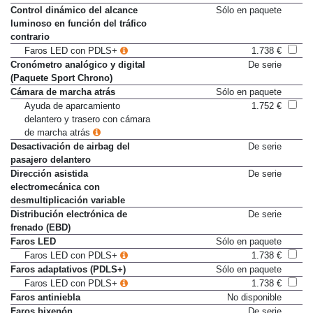
Control de velocidad
366 €
Control dinámico del alcance
Sólo en paquete
luminoso en función del tráfico
contrario
Faros LED con PDLS+
1.738 €
Cronómetro analógico y digital
De serie
(Paquete Sport Chrono)
Cámara de marcha atrás
Sólo en paquete
Ayuda de aparcamiento
1.752 €
delantero y trasero con cámara
de marcha atrás
Desactivación de airbag del
De serie
pasajero delantero
Dirección asistida
De serie
electromecánica con
desmultiplicación variable
Distribución electrónica de
De serie
frenado (EBD)
Faros LED
Sólo en paquete
Faros LED con PDLS+
1.738 €
Faros adaptativos (PDLS+)
Sólo en paquete
Faros LED con PDLS+
1.738 €
Faros antiniebla
No disponible