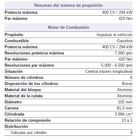
Distribución de asientos
2
Resumen del sistema de propulsión
Potencia máxima
400 CV / 294 kW
Par máximo
420 Nm
Motor de Combustión
Propósito
Impulsar el vehículo
Combustible
Gasolina
Potencia máxima
400 CV / 294 kW
Revoluciones potencia máxima
7.000 rpm
Par máximo
420 Nm
Revoluciones par máximo
5.000 - 6.500 rpm
Situación
Central trasero longitudinal
Número de cilindros
6
Disposición de los cilindros
Boxer
Material del bloque
Aluminio
Material de la culata
Aluminio
Diámetro
102 mm
Carrera
81,5 mm
Cilindrada
3.996 cm³
Relación de compresión
13 a 1
Distribución