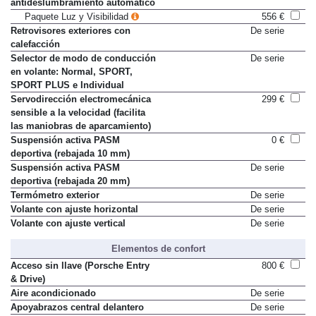
Retrovisores exteriores con
Sólo en paquete
antideslumbramiento automático
Paquete Luz y Visibilidad
556 €
Retrovisores exteriores con
De serie
calefacción
Selector de modo de conducción
De serie
en volante: Normal, SPORT,
SPORT PLUS e Individual
Servodirección electromecánica
299 €
sensible a la velocidad (facilita
las maniobras de aparcamiento)
Suspensión activa PASM
0 €
deportiva (rebajada 10 mm)
Suspensión activa PASM
De serie
deportiva (rebajada 20 mm)
Termómetro exterior
De serie
Volante con ajuste horizontal
De serie
Volante con ajuste vertical
De serie
Elementos de confort
Acceso sin llave (Porsche Entry
800 €
& Drive)
Aire acondicionado
De serie