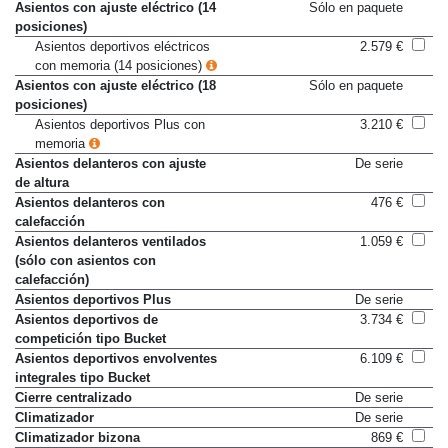
Apoyabrazos central delantero
De serie
Asientos con ajuste eléctrico (14
Sólo en paquete
posiciones)
Asientos deportivos eléctricos
2.579 €
con memoria (14 posiciones)
Asientos con ajuste eléctrico (18
Sólo en paquete
posiciones)
Asientos deportivos Plus con
3.210 €
memoria
Asientos delanteros con ajuste
De serie
de altura
Asientos delanteros con
476 €
calefacción
Asientos delanteros ventilados
1.059 €
(sólo con asientos con
calefacción)
Asientos deportivos Plus
De serie
Asientos deportivos de
3.734 €
competición tipo Bucket
Asientos deportivos envolventes
6.109 €
integrales tipo Bucket
Cierre centralizado
De serie
Climatizador
De serie