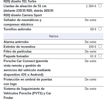
(delante 235/35 R20, detrás 265/35
R20) diseño 911 Turbo
Llantas de aleación de 51 cm
1.304 €
(delante 235/35 R20, detrás 265/35
R20) diseño Carrera Sport
Sellador de neumáticos y
De serie
compresor eléctrico
Tornillos antirrobo
68 €
Varios
Alarma antirrobo
De serie
Extintor de incendios
169 €
Filtro de partículas
De serie
Paquete fumador
61 €
Porsche Car Connect (permite
De serie
vista remota y gestión de
servicios del vehículo mediante
dispositivo iOS o Android)
Protección en umbral de puertas
De serie
con logo
Sistema de Seguimiento de
De serie
Vehículos Porsche (PVTS) y Car
Finder