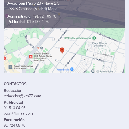
Avda. San Pablo 28 - Nave 27,
28823 Coslada (Madrid)
Mapa
Administración:
91 724 05 70
Publicidad:
91 513 04 95
CONTACTOS
Redacción
redaccion@km77.com
Publicidad
91 513 04 95
publi@km77.com
Facturación
91 724 05 70