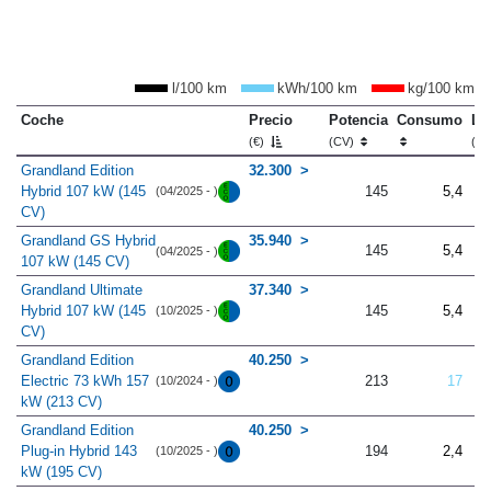
l/100 km
kWh/100 km
kg/100 km
Coche
Precio
Potencia
Consumo
Lo
(€)
(CV)
(m
Grandland Edition
32.300
Hybrid 107 kW (145
145
5,4
(04/2025 - )
CV)
Grandland GS Hybrid
35.940
145
5,4
(04/2025 - )
107 kW (145 CV)
Grandland Ultimate
37.340
Hybrid 107 kW (145
145
5,4
(10/2025 - )
CV)
Grandland Edition
40.250
Electric 73 kWh 157
213
17
(10/2024 - )
kW (213 CV)
Grandland Edition
40.250
Plug-in Hybrid 143
194
2,4
(10/2025 - )
kW (195 CV)