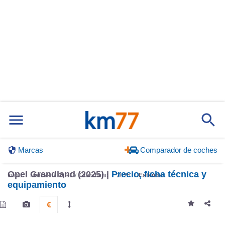
Marcas
Comparador de coches
Opel Grandland (2025) |
Precio, ficha técnica y
Inicio
Marcas
Opel
Grandland
2025
Estándar
equipamiento