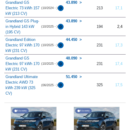
Grandland GS
43.890
Electric 73 kWh 157
213
17,1
(10/2024 - )
kW (213 CV)
Grandland GS Plug-
43.890
in Hybrid 143 kW
194
2,4
(10/2025 - )
(195 CV)
Grandland Edition
44.450
Electric 97 kWh 170
231
17,3
(10/2025 - )
kW (231 CV)
Grandland GS
48.090
Electric 97 kWh 170
231
17,4
(10/2025 - )
kW (231 CV)
Grandland Ultimate
51.450
Electric AWD 73
325
17,5
(06/2025 - )
kWh 239 kW (325
CV)
A la venta
A la venta