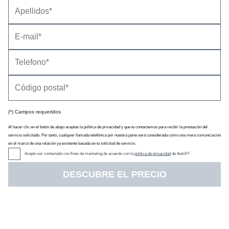
Información general
Impresiones del interior
Impresiones de conducción
Astra PHEV 1.6 Turbo 180
Algunos elementos de equipamiento
Cambios en la información
(*) Campos requeridos
Al hacer clic en el botón de abajo aceptas la política de privacidad y que te contactemos para recibir la prestación del
servicio solicitado. Por tanto, cualquier llamada telefónica por nuestra parte será considerada como una mera comunicación
en el marco de una relación ya existente basada en tu solicitud de servicio.
Acepto ser contactado con fines de marketing de acuerdo con la
política de privacidad
de AutoXY
DESCUBRE EL PRECIO
El Opel Astra de
sexta generación (Astra L)
es un turismo de
cinco puertas que mide 4,37 metros de longitud. La versión más
asequible lleva un motor de gasolina de 131 CV y está a la venta
desde
22 050 euros
, un precio inferior al de sus alternativas