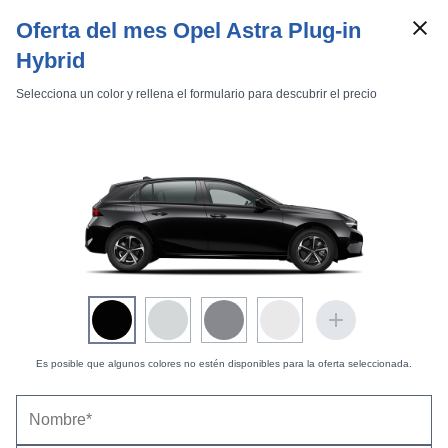
Oferta del mes Opel Astra Plug-in
Hybrid
Selecciona un color y rellena el formulario para descubrir el precio
Marcas
Comparador de coches
Inicio
Marcas
Opel
Astra
2022
5 puertas
Opel Astra (2022) - Más sobrio que el 308, pero
Es posible que algunos colores no estén disponibles para la oferta seleccionada.
también más práctico y fácil de utilizar |
Información general
24/10/2025 |
Enrique Calle y Pablo David González (
@PD_Gonzalez
)