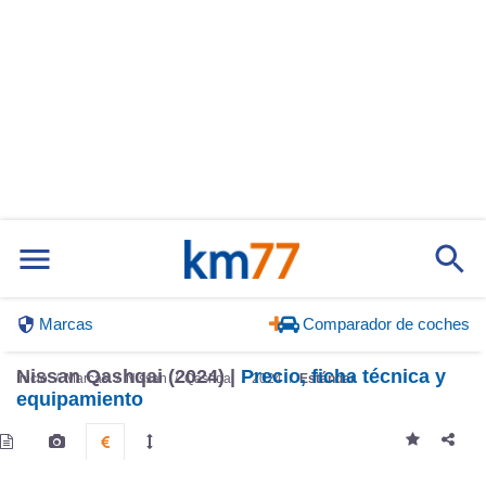
Marcas
Comparador de coches
Nissan Qashqai (2024) |
Precio, ficha técnica y
Inicio
Marcas
Nissan
Qashqai
2024
Estándar
equipamiento