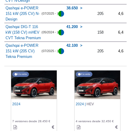
CVT N-Design
Qashqai e-POWER
38.650
151 kW (205 CV) N-
205
4,6
(07/2025 - )
Design
Qashqai DIG-T 116
41.200
kW (158 CV) mHEV
158
6,4
(05/2024 - )
CVT Tekna Premium
Qashqai e-POWER
42.100
151 kW (205 CV)
205
4,6
(07/2025 - )
Tekna Premium
A la venta
A la venta
2024
2024 |
HEV
7 versiones desde 28.450 €
4 versiones desde 32.450 €