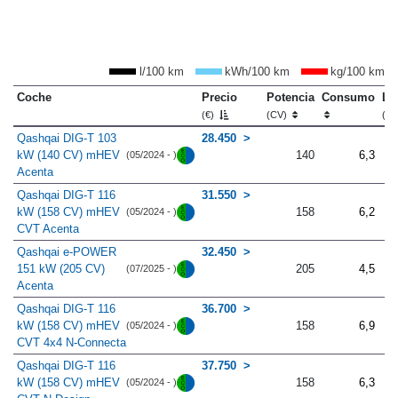
l/100 km
kWh/100 km
kg/100 km
Coche
Precio
Potencia
Consumo
Lo
(€)
(CV)
(m
Qashqai DIG-T 103
28.450
kW (140 CV) mHEV
140
6,3
(05/2024 - )
Acenta
Qashqai DIG-T 116
31.550
kW (158 CV) mHEV
158
6,2
(05/2024 - )
CVT Acenta
Qashqai e-POWER
32.450
151 kW (205 CV)
205
4,5
(07/2025 - )
Acenta
Qashqai DIG-T 116
36.700
kW (158 CV) mHEV
158
6,9
(05/2024 - )
CVT 4x4 N-Connecta
Qashqai DIG-T 116
37.750
kW (158 CV) mHEV
158
6,3
(05/2024 - )