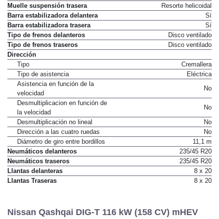
Muelle suspensión trasera
Resorte helicoidal
Barra estabilizadora delantera
Sí
Barra estabilizadora trasera
Sí
Tipo de frenos delanteros
Disco ventilado
Tipo de frenos traseros
Disco ventilado
Dirección
Tipo
Cremallera
Tipo de asistencia
Eléctrica
Asistencia en función de la
No
velocidad
Desmultiplicacion en función de
No
la velocidad
Desmultiplicación no lineal
No
Dirección a las cuatro ruedas
No
Diámetro de giro entre bordillos
11,1 m
Neumáticos delanteros
235/45 R20
Neumáticos traseros
235/45 R20
Llantas delanteras
8 x 20
Llantas Traseras
8 x 20
Nissan Qashqai DIG-T 116 kW (158 CV) mHEV