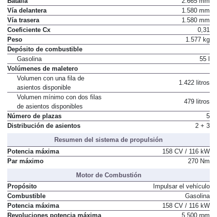
Batalla
2.665 mm
Vía delantera
1.580 mm
Vía trasera
1.580 mm
Coeficiente Cx
0,31
Peso
1.577 kg
Depósito de combustible
Gasolina
55 l
Volúmenes de maletero
Volumen con una fila de
1.422 litros
asientos disponible
Volumen mínimo con dos filas
479 litros
de asientos disponibles
Número de plazas
5
Distribución de asientos
2 + 3
Resumen del sistema de propulsión
Potencia máxima
158 CV / 116 kW
Par máximo
270 Nm
Motor de Combustión
Propósito
Impulsar el vehículo
Combustible
Gasolina
Potencia máxima
158 CV / 116 kW
Revoluciones potencia máxima
5.500 rpm