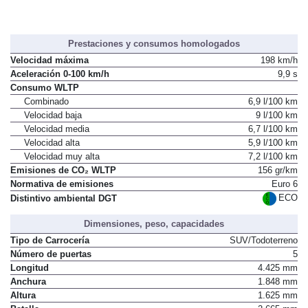
Prestaciones y consumos homologados
Velocidad máxima
198 km/h
Aceleración 0-100 km/h
9,9 s
Consumo WLTP
Combinado
6,9 l/100 km
Velocidad baja
9 l/100 km
Velocidad media
6,7 l/100 km
Velocidad alta
5,9 l/100 km
Velocidad muy alta
7,2 l/100 km
Emisiones de CO₂ WLTP
156 gr/km
Normativa de emisiones
Euro 6
ECO
Distintivo ambiental DGT
Dimensiones, peso, capacidades
Tipo de Carrocería
SUV/Todoterreno
Número de puertas
5
Longitud
4.425 mm
Anchura
1.848 mm
Altura
1.625 mm