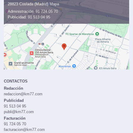
28823 Coslada (Madrid)
Mapa
Administración:
91 724 05 70
Publicidad:
91 513 04 95
CONTACTOS
Redacción
redaccion@km77.com
Publicidad
91 513 04 95
publi@km77.com
Facturación
91 724 05 70
facturacion@km77.com