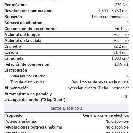
Par máximo
270 Nm
Revoluciones par máximo
1.800 - 3.750 rpm
Situación
Delantero transversal
Número de cilindros
4
Disposición de los cilindros
En línea
Material del bloque
Aluminio
Material de la culata
Aluminio
Diámetro
72,2 mm
Carrera
81,4 mm
Cilindrada
1.333 cm³
Relación de compresión
10,5 a 1
Distribución
Válvulas por cilindro
4
Tipo de distribución
Dos árboles de levas en la culata
Alimentación
Inyección directa. Turbo. Intercooler
Automatismo de parada y
Sí
arranque del motor ("Stop/Start")
Motor Eléctrico 1
Propósito
Generar corriente eléctrica
Potencia máxima
No disponible
Revoluciones potencia máxima
No disponible