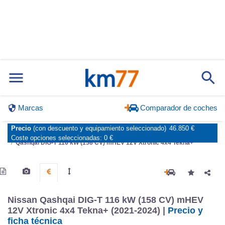
Marcas
Comparador de coches
Precio
(con descuento y equipamiento seleccionado)
46.850 €
Inicio
Marcas
Nissan
Qashqai
2021
Estándar
Estándar
Coste opciones seleccionadas:
0 €
Qashqai DIG-T 116 kW (158 CV) mHEV 12V Xtronic 4x4 Tekna+
Nissan Qashqai DIG-T 116 kW (158 CV) mHEV
12V Xtronic 4x4 Tekna+ (2021-2024) |
Precio y
ficha técnica