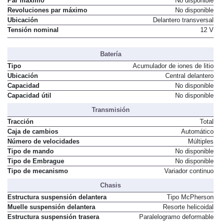
Par máximo
No disponible
Revoluciones par máximo
No disponible
Ubicación
Delantero transversal
Tensión nominal
12 V
Batería
Tipo
Acumulador de iones de litio
Ubicación
Central delantero
Capacidad
No disponible
Capacidad útil
No disponible
Transmisión
Tracción
Total
Caja de cambios
Automático
Número de velocidades
Múltiples
Tipo de mando
No disponible
Tipo de Embrague
No disponible
Tipo de mecanismo
Variador continuo
Chasis
Estructura suspensión delantera
Tipo McPherson
Muelle suspensión delantera
Resorte helicoidal
Estructura suspensión trasera
Paralelogramo deformable