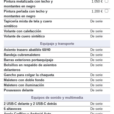
Pintura metalizada con techo y
1.050 €
montantes en negro
Pintura perlada con techo y
1.200 €
montantes en negro
Tapicería mixta de tela y cuero
De serie
sintético
Volante con calefacción
De serie
Volante de cuero sintético
De serie
Equipaje y transporte
Asiento trasero abatible 60/40
De serie
Bandeja cubremaletero
De serie
Barras exteriores portaequipaje
De serie
Bolsillos en respaldo de asientos
De serie
delanteros
Gancho para colgar la chaqueta
De serie
Maletero con doble fondo
De serie
Maletero con iluminación
De serie
Posavasos delante
De serie
Equipos de sonido y multimedia
2 USB-C delante y 2 USB-C detrás
De serie
6 altavoces
De serie
Apple CarPlay y Android Auto
De serie