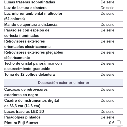
Lunas traseras sobretintadas
De serie
Luz de lectura delantera
De serie
Luz interior ambiental multicolor
De serie
(64 colores)
Mando de apertura a distancia
De serie
Parasoles con espejos de
De serie
cortesía iluminados
Retrovisores exteriores
De serie
orientables eléctricamente
Retrovisores exteriores plegables
De serie
eléctricamente
Techo de cristal panorámico con
De serie
oscurecimiento graduable
Toma de 12 voltios delantera
De serie
Decoración exterior e interior
Carcasas de retrovisores
De serie
exteriores en negro
Cuadro de instrumentos digital
De serie
de 36,3 cm (14,3 cm)
Luces traseras LED 3D
De serie
Paragolpes pintados
De serie
Pintura Fuji Sunset
0 €