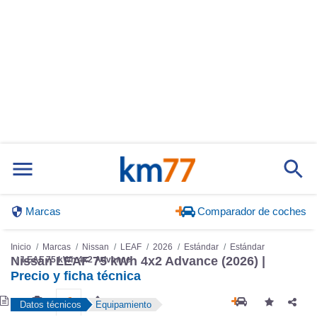
Marcas
Comparador de coches
Inicio
Marcas
Nissan
LEAF
2026
Estándar
Estándar
Nissan LEAF 75 kWh 4x2 Advance (2026) |
LEAF 75 kWh 4x2 Advance
Precio y ficha técnica
Datos técnicos
Equipamiento