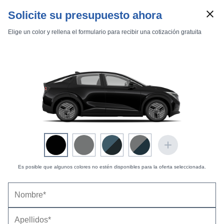
Solicite su presupuesto ahora
Elige un color y rellena el formulario para recibir una cotización gratuita
Marcas
Comparador de coches
Es posible que algunos colores no estén disponibles para la oferta seleccionada.
Inicio
Marcas
Nissan
LEAF
2026
Estándar
Estándar
Nissan LEAF 52 kWh 4x2 Evolve (2026) |
Precio
LEAF 52 kWh 4x2 Evolve
y ficha técnica
Datos técnicos
Equipamiento