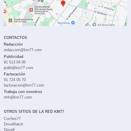
CONTACTOS
Redacción
redaccion@km77.com
Publicidad
91 513 04 95
publi@km77.com
Facturación
91 724 05 70
facturacion@km77.com
Trabaja con nosotros
rrhh@km77.com
OTROS SITIOS DE LA RED KM77
Coches77
DriveMatch
DriveK