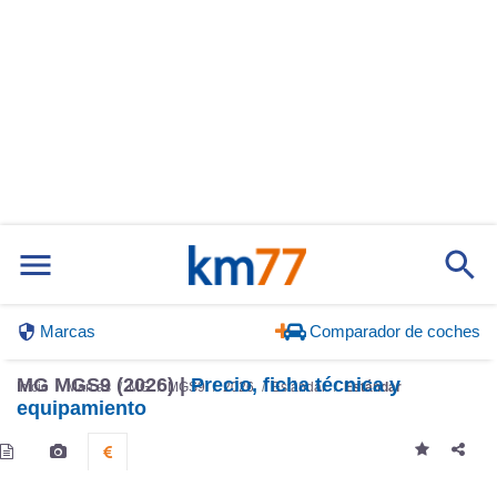
Marcas
Comparador de coches
MG MGS9 (2026) |
Precio, ficha técnica y
Inicio
Marcas
MG
MGS9
2026
Estándar
Estándar
equipamiento