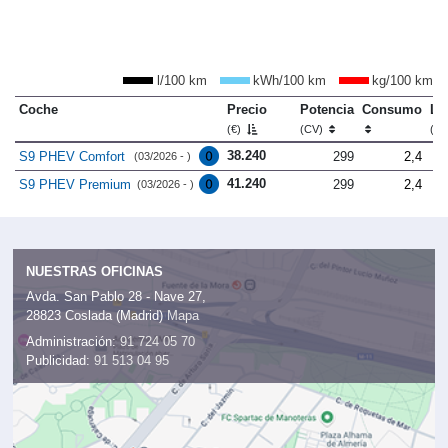
l/100 km
kWh/100 km
kg/100 km
Coche
Precio
Potencia
Consumo
Lo
(€)
(CV)
(m
38.240
S9 PHEV Comfort
299
2,4
(03/2026 - )
41.240
S9 PHEV Premium
299
2,4
(03/2026 - )
NUESTRAS OFICINAS
Avda. San Pablo 28 - Nave 27,
28823 Coslada (Madrid)
Mapa
Administración:
91 724 05 70
Publicidad:
91 513 04 95