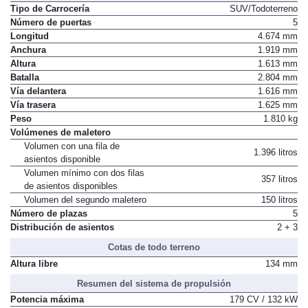
Tipo de Carrocería
SUV/Todoterreno
Número de puertas
5
Longitud
4.674 mm
Anchura
1.919 mm
Altura
1.613 mm
Batalla
2.804 mm
Vía delantera
1.616 mm
Vía trasera
1.625 mm
Peso
1.810 kg
Volúmenes de maletero
Volumen con una fila de
1.396 litros
asientos disponible
Volumen mínimo con dos filas
357 litros
de asientos disponibles
Volumen del segundo maletero
150 litros
Número de plazas
5
Distribución de asientos
2 + 3
Cotas de todo terreno
Altura libre
134 mm
Resumen del sistema de propulsión
Potencia máxima
179 CV / 132 kW