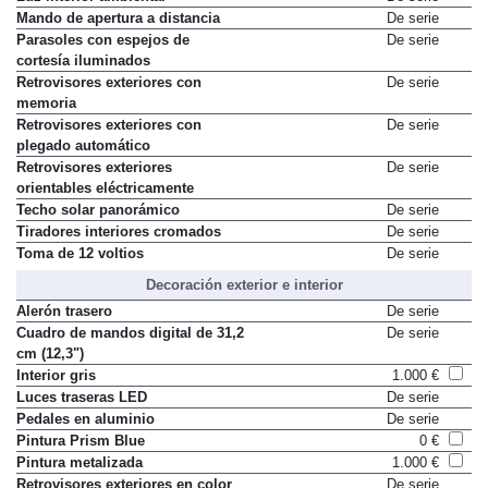
Mando de apertura a distancia
De serie
Parasoles con espejos de
De serie
cortesía iluminados
Retrovisores exteriores con
De serie
memoria
Retrovisores exteriores con
De serie
plegado automático
Retrovisores exteriores
De serie
orientables eléctricamente
Techo solar panorámico
De serie
Tiradores interiores cromados
De serie
Toma de 12 voltios
De serie
Decoración exterior e interior
Alerón trasero
De serie
Cuadro de mandos digital de 31,2
De serie
cm (12,3")
Interior gris
1.000 €
Luces traseras LED
De serie
Pedales en aluminio
De serie
Pintura Prism Blue
0 €
Pintura metalizada
1.000 €
Retrovisores exteriores en color
De serie