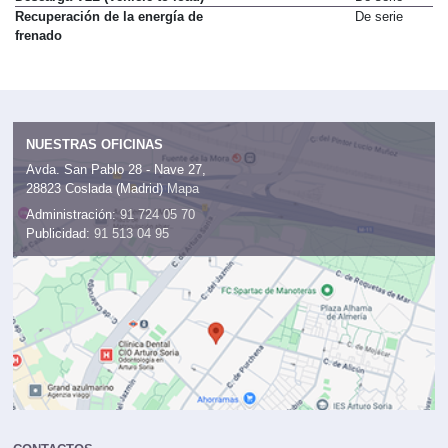
Recuperación de la energía de
De serie
frenado
NUESTRAS OFICINAS
Avda. San Pablo 28 - Nave 27,
28823 Coslada (Madrid)
Mapa
Administración:
91 724 05 70
Publicidad:
91 513 04 95