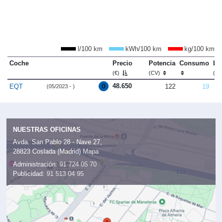
l/100 km
kWh/100 km
kg/100 km
Coche
Precio
Potencia
Consumo
Lo
(€)
(CV)
(m
48.650
EQT
122
19
(05/2023 - )
NUESTRAS OFICINAS
Avda. San Pablo 28 - Nave 27,
28823 Coslada (Madrid)
Mapa
Administración:
91 724 05 70
Publicidad:
91 513 04 95