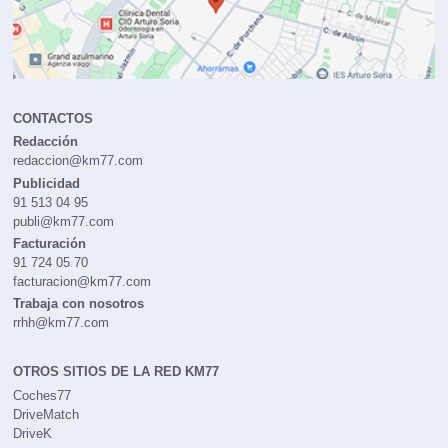
CONTACTOS
Redacción
redaccion@km77.com
Publicidad
91 513 04 95
publi@km77.com
Facturación
91 724 05 70
facturacion@km77.com
Trabaja con nosotros
rrhh@km77.com
OTROS SITIOS DE LA RED KM77
Coches77
DriveMatch
DriveK