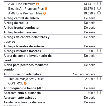
Electric Art Premium
8.010 €
AMG Line Premium
13.141 €
Electric Art Premium Plus
18.670 €
AMG Line Premium Plus
19.699 €
Airbag central delantero
De serie
Airbag de rodilla
De serie
Airbag frontal conductor
De serie
Airbag frontal pasajero
De serie
Airbags de cabeza delanteros y
De serie
traseros
Airbags laterales delanteros
De serie
Airbags laterales traseros
508 €
Alerta de cambio involuntario de
De serie
carril
Alerta para peatones mediante
De serie
sonido
Amortiguación adaptativa
Sólo en paquete
Tren de rodaje AMG RIDE
2.329 €
CONTROL
Antibloqueo de frenos (ABS)
De serie
Aparcamiento a distancia
1.609 €
Aparcamiento asistido
De serie