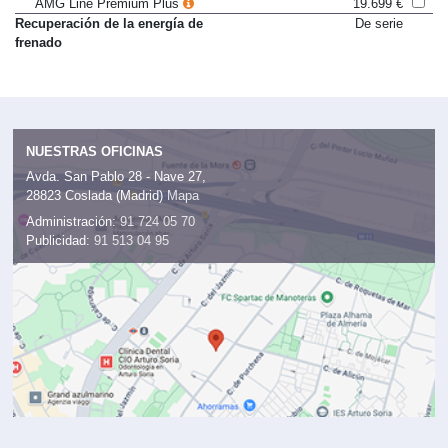
AMG Line Premium Plus
19.699 €
Recuperación de la energía de
De serie
frenado
NUESTRAS OFICINAS
Avda. San Pablo 28 - Nave 27,
28823 Coslada (Madrid)
Mapa
Administración:
91 724 05 70
Publicidad:
91 513 04 95