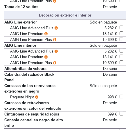
AMG Line Premium Plus
19.699 €
Toma de 12 voltios
De serie
Decoración exterior e interior
AMG Line exterior
Sólo en paquete
AMG Line Advanced Plus
5.282 €
AMG Line Premium
13.141 €
AMG Line Premium Plus
19.699 €
AMG Line interior
Sólo en paquete
AMG Line Advanced Plus
5.282 €
AMG Line Premium
13.141 €
AMG Line Premium Plus
19.699 €
Alfombrillas de velours
De serie
Calandra del radiador Black
De serie
Panel
Carcasas de los retrovisores
Sólo en paquete
exteriores en negro
Paquete Night
998 €
Carcasas de retrovisores
De serie
exteriores en color del vehículo
Cinturones de seguridad rojos
399 €
Consola central en negro de alto
De serie