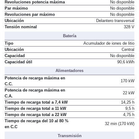
Potencia máxima
No disponible
Revoluciones potencia máxima
No disponible
Par máximo
No disponible
Revoluciones par máximo
No disponible
Ubicación
Delantero transversal
Tensión nominal
328 V
Batería
Tipo
Acumulador de iones de litio
Ubicación
Central
Capacidad
No disponible
Capacidad útil
90,6 kWh
Alimentadores
Potencia de recarga máxima en
170 kW
C.C.
Potencia de recarga máxima en
22 kW
C.A.
Tiempo de recarga total a 7,4 kW
14,25 h
Tiempo de recarga total a 11 kW
9,5 h
Tiempo de recarga total a 22 kW
4,75 h
Tiempo de recarga del 10 al 80 %
32 min (170 kW)
en C.C