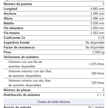
Tipo de Carrocería
SUV/Todoterreno
Número de puertas
5
Longitud
4.863 mm
Anchura
1.940 mm
Altura
1.686 mm
Batalla
3.030 mm
Vía delantera
1.650 mm
Vía trasera
1.663 mm
Coeficiente Cx
0,25
Superficie frontal
No disponible
Factor de resistencia
No disponible
Peso
2.560 kg
Volúmenes de maletero
Volumen con una fila de
1.675 litros
asientos disponible
Volumen máximo con dos filas
580 litros
de asientos disponibles
Volumen mínimo con dos filas
520 litros
de asientos disponibles
Número de plazas
5
Distribución de asientos
2 + 3
Cotas de todo terreno