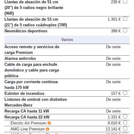
(20") de 5 radios (R61)
Llantas de aleación de 51 cm
236 €
(20") de 5 radios negro brillante
(96R)
Llantas de aleación de 53 cm
1.301 €
(21") de 5 radios cuádruples (70R)
Neumáticos deportivos
399 €
Varios
Acceso remoto y servicios de
De serie
carga Premium
Alarma antirrobo
De serie
Cable de carga para enchufe
De serie
doméstico y cable para carga
pública
Carga por corriente continua
De serie
hasta 170 kW
Extintor de incendios
157 €
Listones de umbral con distintivo
De serie
Mercedes-Benz
Recarga CA hasta 11 kW
De serie
Recarga CA hasta 22 kW
1.331 €
Electric Art Premium
8.010 €
AMG Line Premium
13.141 €