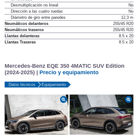
No
la velocidad
Desmultiplicación no lineal
No
Dirección a las cuatro ruedas
No
Diámetro de giro entre paredes
12,3 m
Neumáticos delanteros
255/45 R20
Neumáticos traseros
255/45 R20
Llantas delanteras
8.5 x 20
Llantas Traseras
8.5 x 20
Mercedes-Benz EQE 350 4MATIC SUV Edition
(2024-2025) |
Precio y equipamiento
Datos técnicos
Equipamiento