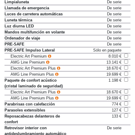
Indicador de velocidad límite
De serie
Limpialuneta
De serie
Llamada de emergencia
De serie
Luces de carretera automáticas
De serie
Luneta térmica
De serie
Luz diurna LED
De serie
Mandos multifunción en volante
De serie
Ordenador de viaje
De serie
PRE-SAFE
De serie
PRE-SAFE Impulso Lateral
Sólo en paquete
Electric Art Premium
8.010 €
AMG Line Premium
13.141 €
Electric Art Premium Plus
18.670 €
AMG Line Premium Plus
19.699 €
Paquete de confort acústico
1.198 €
(cristal laminado de seguridad)
Electric Art Premium Plus
18.670 €
AMG Line Premium Plus
19.699 €
Parabrisas con calefacción
774 €
Parasoles extensibles
127 €
Reposacabezas delanteros de
133 €
confort
Retrovisor interior con
De serie