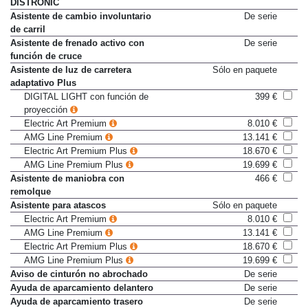
Asistente activo de distancia
De serie
DISTRONIC
Asistente de cambio involuntario
De serie
de carril
Asistente de frenado activo con
De serie
función de cruce
Asistente de luz de carretera
Sólo en paquete
adaptativo Plus
DIGITAL LIGHT con función de
399 €
proyección
Electric Art Premium
8.010 €
AMG Line Premium
13.141 €
Electric Art Premium Plus
18.670 €
AMG Line Premium Plus
19.699 €
Asistente de maniobra con
466 €
remolque
Asistente para atascos
Sólo en paquete
Electric Art Premium
8.010 €
AMG Line Premium
13.141 €
Electric Art Premium Plus
18.670 €
AMG Line Premium Plus
19.699 €
Aviso de cinturón no abrochado
De serie
Ayuda de aparcamiento delantero
De serie