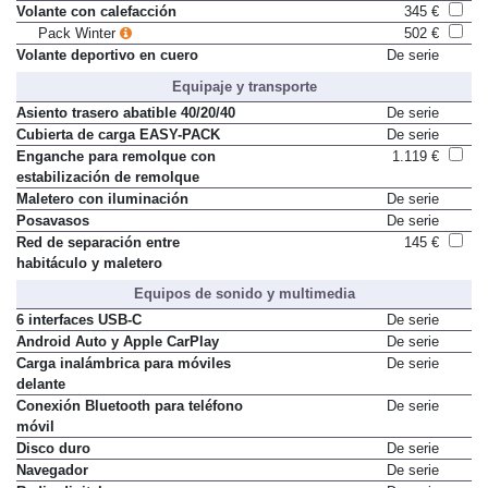
Visualizador 3D para conductor
1.198 €
Volante con calefacción
345 €
Pack Winter
502 €
Volante deportivo en cuero
De serie
Equipaje y transporte
Asiento trasero abatible 40/20/40
De serie
Cubierta de carga EASY-PACK
De serie
Enganche para remolque con
1.119 €
estabilización de remolque
Maletero con iluminación
De serie
Posavasos
De serie
Red de separación entre
145 €
habitáculo y maletero
Equipos de sonido y multimedia
6 interfaces USB-C
De serie
Android Auto y Apple CarPlay
De serie
Carga inalámbrica para móviles
De serie
delante
Conexión Bluetooth para teléfono
De serie
móvil
Disco duro
De serie