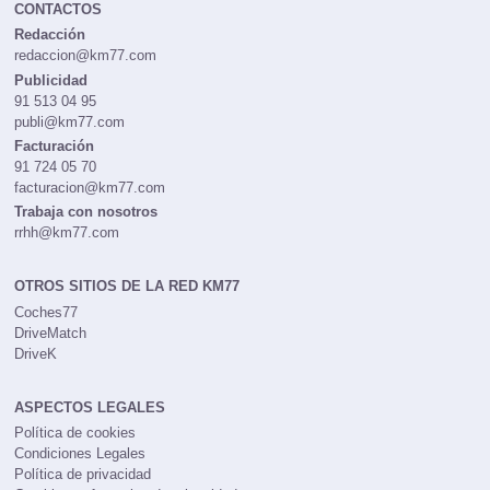
CONTACTOS
Redacción
redaccion@km77.com
Publicidad
91 513 04 95
publi@km77.com
Facturación
91 724 05 70
facturacion@km77.com
Trabaja con nosotros
rrhh@km77.com
OTROS SITIOS DE LA RED KM77
Coches77
DriveMatch
DriveK
ASPECTOS LEGALES
Política de cookies
Condiciones Legales