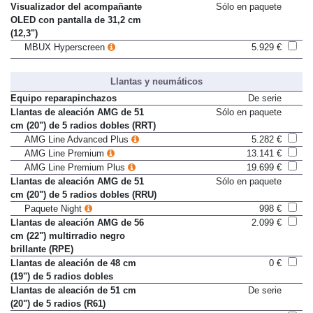
MBUX Hyperscreen
5.929 €
Visualizador del acompañante
Sólo en paquete
OLED con pantalla de 31,2 cm
(12,3")
MBUX Hyperscreen
5.929 €
Llantas y neumáticos
Equipo reparapinchazos
De serie
Llantas de aleación AMG de 51
Sólo en paquete
cm (20") de 5 radios dobles (RRT)
AMG Line Advanced Plus
5.282 €
AMG Line Premium
13.141 €
AMG Line Premium Plus
19.699 €
Llantas de aleación AMG de 51
Sólo en paquete
cm (20") de 5 radios dobles (RRU)
Paquete Night
998 €
Llantas de aleación AMG de 56
2.099 €
cm (22") multirradio negro
brillante (RPE)
Llantas de aleación de 48 cm
0 €
(19") de 5 radios dobles
Llantas de aleación de 51 cm
De serie