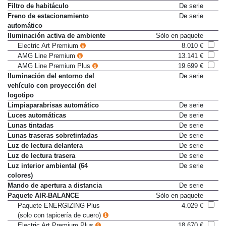
Plus
Filtro de habitáculo
De serie
Freno de estacionamiento
De serie
automático
Iluminación activa de ambiente
Sólo en paquete
Electric Art Premium
8.010 €
AMG Line Premium
13.141 €
AMG Line Premium Plus
19.699 €
Iluminación del entorno del
De serie
vehículo con proyección del
logotipo
Limpiaparabrisas automático
De serie
Luces automáticas
De serie
Lunas tintadas
De serie
Lunas traseras sobretintadas
De serie
Luz de lectura delantera
De serie
Luz de lectura trasera
De serie
Luz interior ambiental (64
De serie
colores)
Mando de apertura a distancia
De serie
Paquete AIR-BALANCE
Sólo en paquete
Paquete ENERGIZING Plus
4.029 €
(solo con tapicería de cuero)