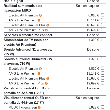
Navegador
De serie
Radio digital
De serie
Realidad aumentada para
Sólo en paquete
navegación MBUX
Electric Art Premium
8.010 €
AMG Line Premium
13.141 €
Electric Art Premium Plus
18.670 €
AMG Line Premium Plus
19.699 €
Servicios Mercedes me connect
De serie
Sintonizador de TV (solo con
1.319 €
electric Art Premium)
Sonido Advanced (11 altavoces,
De serie
225 W)
Sonido surround Burmester (15
1.373 €
altavoces, 710 W)
Electric Art Premium
8.010 €
AMG Line Premium
13.141 €
Electric Art Premium Plus
18.670 €
AMG Line Premium Plus
19.699 €
Visualizador central OLED con
De serie
pantalla de 32,5 cm (12,8")
Visualizador central OLED con
Sólo en paquete
pantalla de 44,9 cm (17,7")