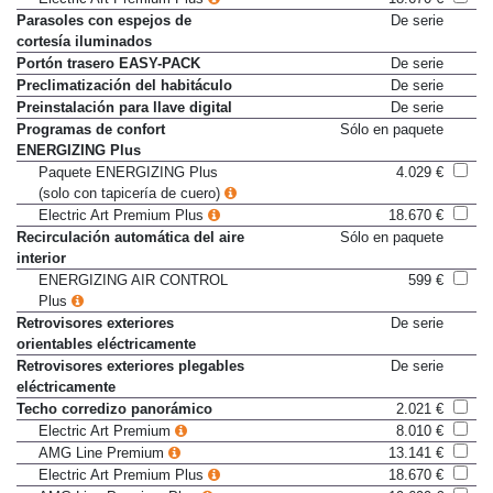
Electric Art Premium Plus
18.670 €
Parasoles con espejos de
De serie
cortesía iluminados
Portón trasero EASY-PACK
De serie
Preclimatización del habitáculo
De serie
Preinstalación para llave digital
De serie
Programas de confort
Sólo en paquete
ENERGIZING Plus
Paquete ENERGIZING Plus
4.029 €
(solo con tapicería de cuero)
Electric Art Premium Plus
18.670 €
Recirculación automática del aire
Sólo en paquete
interior
ENERGIZING AIR CONTROL
599 €
Plus
Retrovisores exteriores
De serie
orientables eléctricamente
Retrovisores exteriores plegables
De serie
eléctricamente
Techo corredizo panorámico
2.021 €
Electric Art Premium
8.010 €
AMG Line Premium
13.141 €
Electric Art Premium Plus
18.670 €