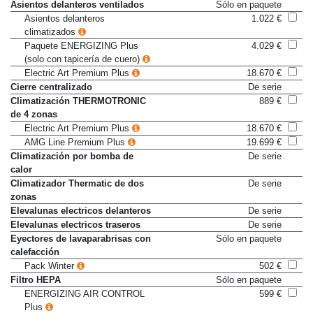
Electric Art Premium Plus
18.670 €
Asientos delanteros ventilados
Sólo en paquete
Asientos delanteros
1.022 €
climatizados
Paquete ENERGIZING Plus
4.029 €
(solo con tapicería de cuero)
Electric Art Premium Plus
18.670 €
Cierre centralizado
De serie
Climatización THERMOTRONIC
889 €
de 4 zonas
Electric Art Premium Plus
18.670 €
AMG Line Premium Plus
19.699 €
Climatización por bomba de
De serie
calor
Climatizador Thermatic de dos
De serie
zonas
Elevalunas electricos delanteros
De serie
Elevalunas electricos traseros
De serie
Eyectores de lavaparabrisas con
Sólo en paquete
calefacción
Pack Winter
502 €
Filtro HEPA
Sólo en paquete
ENERGIZING AIR CONTROL
599 €