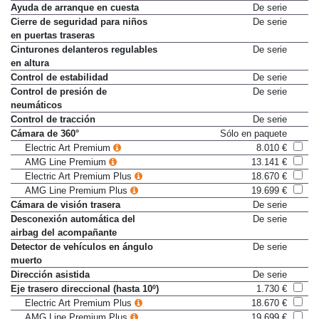
Ayuda de aparcamiento trasero
De serie
Ayuda de arranque en cuesta
De serie
Cierre de seguridad para niños
De serie
en puertas traseras
Cinturones delanteros regulables
De serie
en altura
Control de estabilidad
De serie
Control de presión de
De serie
neumáticos
Control de tracción
De serie
Cámara de 360°
Sólo en paquete
Electric Art Premium
8.010 €
AMG Line Premium
13.141 €
Electric Art Premium Plus
18.670 €
AMG Line Premium Plus
19.699 €
Cámara de visión trasera
De serie
Desconexión automática del
De serie
airbag del acompañante
Detector de vehículos en ángulo
De serie
muerto
Dirección asistida
De serie
Eje trasero direccional (hasta 10º)
1.730 €
Electric Art Premium Plus
18.670 €