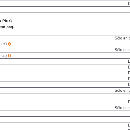
D
m Plus)
con paq.
Sólo en 
Plus)
Sólo en 
Plus)
D
D
D
D
D
Sólo en 
D
Sólo en 
D