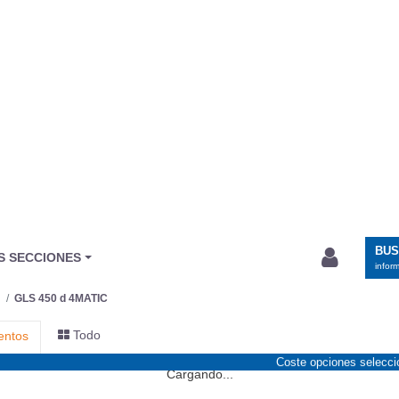
BU
S SECCIONES
infor
GLS 450 d 4MATIC
Todo
entos
Coste opciones selecc
Cargando...