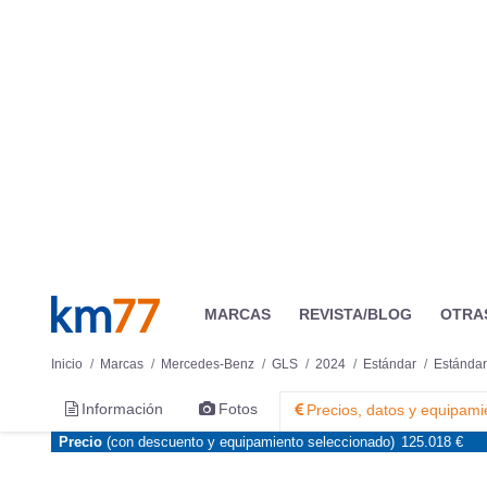
MARCAS
REVISTA/BLOG
OTRA
Inicio
Marcas
Mercedes-Benz
GLS
2024
Estándar
Estándar
Información
Fotos
Precios, datos y equipami
Precio
(con descuento y equipamiento seleccionado)
125.018 €