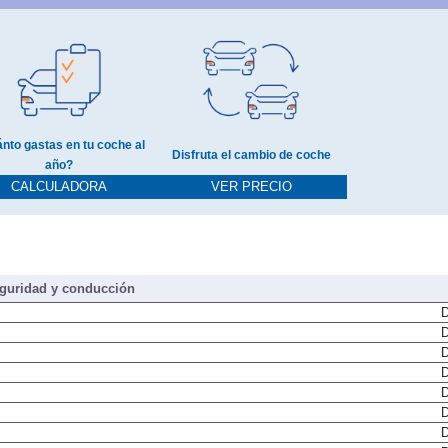
nto gastas en tu coche al
Disfruta el cambio de coche
año?
CALCULADORA
VER PRECIO
guridad y conducción
D
D
D
D
D
D
D