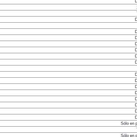
D
D
D
D
D
D
D
D
D
D
D
D
D
D
D
D
Sólo en 
Sólo en 