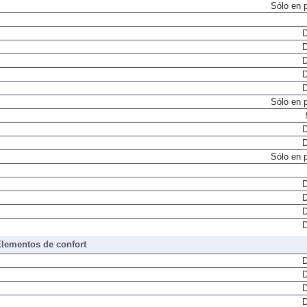
Sólo en 
D
D
D
D
D
Sólo en 
D
D
Sólo en 
D
D
D
D
lementos de confort
D
D
D
D