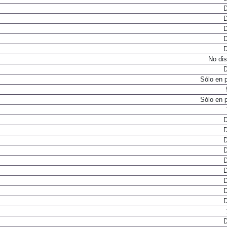
D
D
D
D
D
No dis
D
Sólo en 
Sólo en 
D
D
D
D
D
D
D
D
D
D