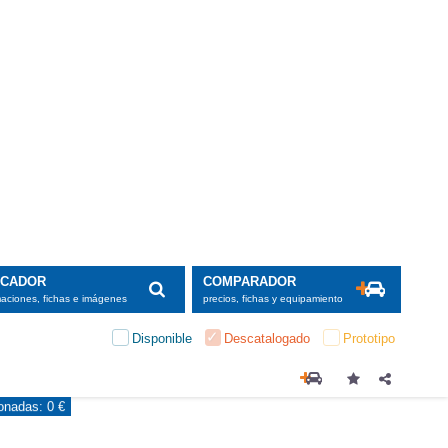
SCADOR
COMPARADOR
maciones, fichas e imágenes
precios, fichas y equipamiento
Disponible
Descatalogado
Prototipo
ionadas:
0 €