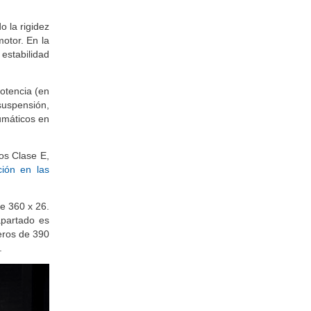
 la rigidez
otor. En la
estabilidad
otencia (en
suspensión,
umáticos en
los Clase E,
ión en las
e 360 x 26.
apartado es
teros de 390
.