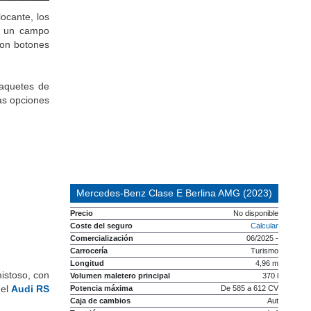
locante, los
ar un campo
con botones
paquetes de
as opciones
Mercedes-Benz Clase E Berlina AMG (2023)
Precio
No disponible
Coste del seguro
Calcular
Comercialización
06/2025 -
Carrocería
Turismo
Longitud
4,96 m
istoso, con
Volumen maletero principal
370 l
del
Audi RS
Potencia máxima
De 585 a 612 CV
Caja de cambios
Aut