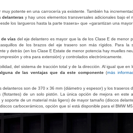
muy potente en una carrocería ya existente. También ha incrementado
s delanteras
y hay unos elementos transversales adicionales bajo el m
esde los largueros hasta la parte trasera» que «garantizan una mayor 
 de vías
del eje delantero es mayor que la de los Clase E de menor p
asquillos de los brazos del eje trasero son más rígidos. Para la 
nte y detrás (en los Clase E Estate de menor potencia hay muelles ne
ompresión y otra para extensión) y controlados electrónicamente.
idad, del sistema de tracción total y de la dirección. Al igual que en 
in alguna de las ventajas que da este componente
(
más informac
os delanteros son de 370 x 36 mm (diámetro y espesor) y los traseros d
as (flotantes) de un solo pistón. La única opción de mejora en este 
ro y soporte de un material más ligero) de mayor tamaño (discos delan
 discos carbocerámicos, opción que sí está disponible para el BMW M5