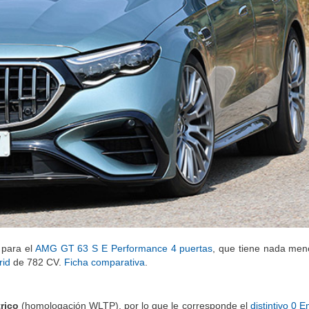
 para el
AMG GT 63 S E Performance 4 puertas
, que tiene nada me
rid
de 782 CV.
Ficha comparativa
.
trico
(homologación WLTP), por lo que le corresponde el
distintivo 0 