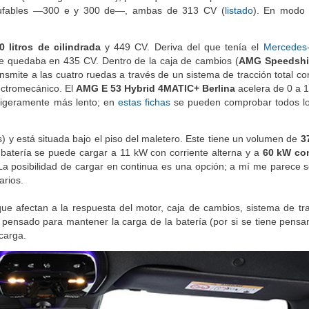
chufables —300 e y 300 de—, ambas de 313 CV (
listado
). En modo e
,0 litros de cilindrada
y 449 CV. Deriva del que tenía el
Mercedes
se quedaba en 435 CV. Dentro de la caja de cambios (
AMG Speedshi
ansmite a las cuatro ruedas a través de un sistema de tracción total c
ctromecánico. El
AMG E 53 Hybrid 4MATIC+ Berlina
acelera de 0 a 
ligeramente más lento; en
estas fichas
se pueden comprobar todos lo
 y está situada bajo el piso del maletero. Este tiene un volumen de
3
La batería se puede cargar a 11 kW con corriente alterna y a
60 kW co
La posibilidad de cargar en continua es una opción; a mí me parece 
arios.
ue afectan a la respuesta del motor, caja de cambios, sistema de trac
 pensado para mantener la carga de la batería (por si se tiene pensan
carga.