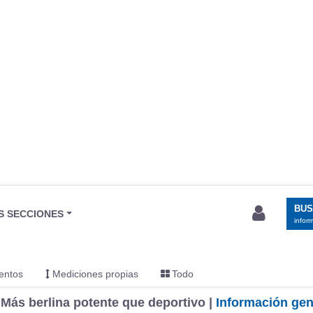
BU
S SECCIONES
infor
entos
Mediciones propias
Todo
ás berlina potente que deportivo |
Información gen