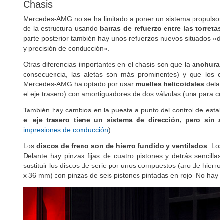
Chasis
Mercedes-AMG no se ha limitado a poner un sistema propulsor 
de la estructura usando
barras de refuerzo entre las torreta
parte posterior también hay unos refuerzos nuevos situados «d
y precisión de conducción».
Otras diferencias importantes en el chasis son que la
anchura
consecuencia, las aletas son más prominentes) y que los c
Mercedes-AMG ha optado por usar
muelles helicoidales
dela
el eje trasero) con amortiguadores de dos válvulas (una para c
También hay cambios en la puesta a punto del control de estabil
el eje trasero tiene un sistema de dirección, pero s
impresiones de conducción
).
Los
discos de freno son de hierro fundido y ventilados
. L
Delante hay pinzas fijas de cuatro pistones y detrás sencill
sustituir los discos de serie por unos compuestos (aro de hier
x 36 mm) con pinzas de seis pistones pintadas en rojo. No hay