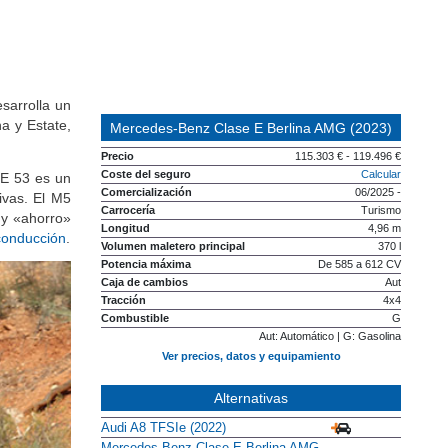
sarrolla un
na y Estate,
Mercedes-Benz Clase E Berlina AMG (2023)
Precio
115.303 € - 119.496 €
Coste del seguro
Calcular
 E 53 es un
Comercialización
06/2025 -
ivas. El M5
Carrocería
Turismo
 y «ahorro»
Longitud
4,96 m
conducción
.
Volumen maletero principal
370 l
Potencia máxima
De 585 a 612 CV
Caja de cambios
Aut
Tracción
4x4
Combustible
G
Aut: Automático | G: Gasolina
Ver precios, datos y equipamiento
Alternativas
Audi A8 TFSIe (2022)
Mercedes-Benz Clase E Berlina AMG