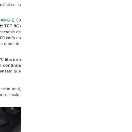
léctrico la
-AMG E 53
ft TCT 9G
)
onectable de
100 km/h en
s datos de
70 litros
en
n continua
sensato que
ción total,
do circular