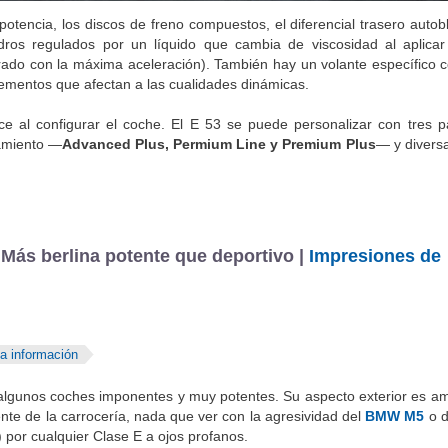
otencia, los discos de freno compuestos, el diferencial trasero autob
dros regulados por un líquido que cambia de viscosidad al aplic
arado con la máxima aceleración). También hay un volante específico 
elementos que afectan a las cualidades dinámicas.
e al configurar el coche. El E 53 se puede personalizar con tres 
amiento —
Advanced Plus, Permium Line y Premium Plus
— y divers
ás berlina potente que deportivo |
Impresiones de
a información
 algunos coches imponentes y muy potentes. Su aspecto exterior es am
te de la carrocería, nada que ver con la agresividad del
BMW M5
o 
por cualquier Clase E a ojos profanos.