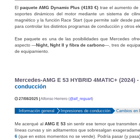
El
paquete AMG Dynamic Plus (4193 €)
trae el aumento de p
soportes dinámicos del motor mediante un sistema de cilin
magnético y la función Race Start (que permite salir desde p
para controlar los distintos programas de conducción y otros 
Ese paquete es una de las posibilidades que Mercedes ofrec
aspecto —
Night, Nght II y fibra de carbono
—, tres de equip
de equipamiento.
Mercedes-AMG E 53 HYBRID 4MATIC+ (2024) - M
conducción
27/08/2025 |
Alfonso Herrero (
@alf_reguart
)
Información general
Impresiones de conducción
Cambios en l
Me acerqué al
AMG E 53
sin sentir ese temor que transmiten
líneas curvas y sin aditamentos que sobresalgan exageradamen
6
(que en estos momentos no se vende). Podría pasar (y pasa) 