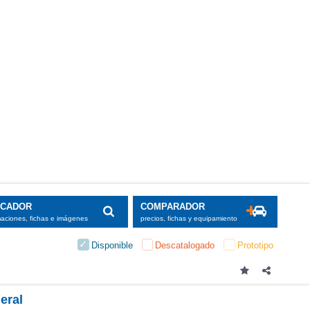
SCADOR
COMPARADOR
maciones, fichas e imágenes
precios, fichas y equipamiento
Disponible
Descatalogado
Prototipo
eral