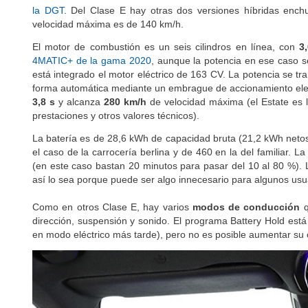
la DGT
. Del Clase E hay otras dos versiones híbridas en
velocidad máxima es de 140 km/h.
El motor de combustión es un seis cilindros en línea, con
3
4MATIC+ de la gama 2020
, aunque la potencia en ese caso 
está integrado el motor eléctrico de 163 CV. La potencia se tr
forma automática mediante un embrague de accionamiento ele
3,8 s
y alcanza
280 km/h
de velocidad máxima (el Estate es 
prestaciones y otros valores técnicos).
La batería es de 28,6 kWh de capacidad bruta (21,2 kWh netos)
el caso de la carrocería berlina y de 460 en la del familiar. 
(en este caso bastan 20 minutos para pasar del 10 al 80 %). 
así lo sea porque puede ser algo innecesario para algunos usu
Como en otros Clase E, hay varios
modos de conducción
q
dirección, suspensión y sonido. El programa Battery Hold está
en modo eléctrico más tarde), pero no es posible aumentar su 