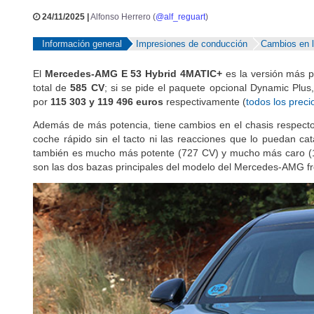
24/11/2025 |
Alfonso Herrero (
@alf_reguart
)
Información general
Impresiones de conducción
Cambios en l
El
Mercedes-AMG E 53 Hybrid 4MATIC+
es la versión más p
total de
585 CV
; si se pide el paquete opcional Dynamic Plus
por
115 303 y 119 496 euros
respectivamente (
todos los preci
Además de más potencia, tiene cambios en el chasis respecto
coche rápido sin el tacto ni las reacciones que lo puedan ca
también es mucho más potente (727 CV) y mucho más caro (
son las dos bazas principales del modelo del Mercedes-AMG f