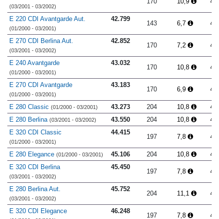
170
10,9
4.
(03/2001 - 03/2002)
E 220 CDI Avantgarde Aut.
42.799
143
6,7
4.
(01/2000 - 03/2001)
E 270 CDI Berlina Aut.
42.852
170
7,2
4.
(03/2001 - 03/2002)
E 240 Avantgarde
43.032
170
10,8
4.
(01/2000 - 03/2001)
E 270 CDI Avantgarde
43.183
170
6,9
4.
(01/2000 - 03/2001)
E 280 Classic
43.273
204
10,8
4.
(01/2000 - 03/2001)
E 280 Berlina
43.550
204
10,8
4.
(03/2001 - 03/2002)
E 320 CDI Classic
44.415
197
7,8
4.
(01/2000 - 03/2001)
E 280 Elegance
45.106
204
10,8
4.
(01/2000 - 03/2001)
E 320 CDI Berlina
45.450
197
7,8
4.
(03/2001 - 03/2002)
E 280 Berlina Aut.
45.752
204
11,1
4.
(03/2001 - 03/2002)
E 320 CDI Elegance
46.248
197
7,8
4.