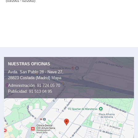
(03/2001 - 02/2002)
NUESTRAS OFICINAS
Avda. San Pablo 28 - Nave 27,
28823 Coslada (Madrid)
Mapa
Administración:
91 724 05 70
Publicidad:
91 513 04 95