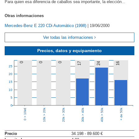
Para quien esa diferencia de caballos sea importante, la elección...
Otras informaciones
Mercedes-Benz E 220 CDi Automático (1998)
|
19/06/2000
Ver todas las informaciones
Precios, datos y equipamiento
0
0
0
17
24
16
25
20
15
10
5
0
10k > 20k
20k > 30k
30k > 40k
40k > 50k
+ de 50k
0 > 10k€
Precio
34.198 - 89.600 €