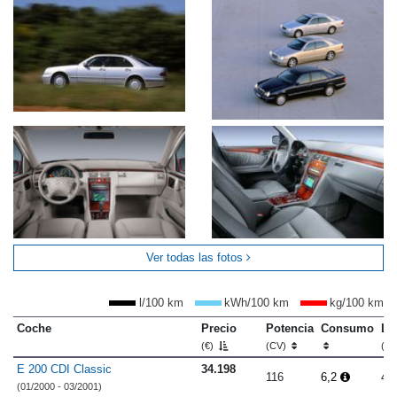
Ver todas las fotos
l/100 km
kWh/100 km
kg/100 km
Coche
Precio
Potencia
Consumo
Lo
(€)
(CV)
(m
E 200 CDI Classic
34.198
116
6,2
4.
(01/2000 - 03/2001)