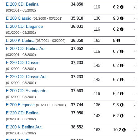
E 200 CDI Berlina
34.850
116
6,2
4.
(03/2001 - 03/2002)
E 200 Classic
35.910
136
9,3
4.
(01/2000 - 03/2001)
E 200 CDI Elegance
36.031
116
6,2
4.
(01/2000 - 03/2001)
E 200 K Berlina
36.350
163
9
4.
(03/2001 - 03/2002)
E 200 CDI Berlina Aut.
37.052
116
6,7
4.
(03/2001 - 03/2002)
E 220 CDI Classic
37.233
143
6,2
4.
(01/2000 - 03/2001)
E 220 CDI Classic Aut.
37.233
143
6,7
4.
(01/2000 - 03/2001)
E 200 CDI Avantgarde
37.563
116
6,2
4.
(01/2000 - 03/2001)
E 200 Elegance
37.744
136
9,3
4.
(01/2000 - 03/2001)
E 220 CDI Berlina
37.950
143
6,2
4.
(03/2001 - 03/2002)
E 200 K Berlina Aut.
38.552
163
10,2
4.
(03/2001 - 03/2002)