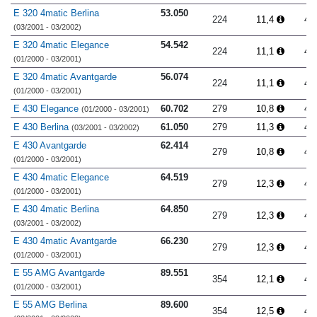
E 320 4matic Berlina
53.050
224
11,4
4.
(03/2001 - 03/2002)
E 320 4matic Elegance
54.542
224
11,1
4.
(01/2000 - 03/2001)
E 320 4matic Avantgarde
56.074
224
11,1
4.
(01/2000 - 03/2001)
E 430 Elegance
60.702
279
10,8
4.
(01/2000 - 03/2001)
E 430 Berlina
61.050
279
11,3
4.
(03/2001 - 03/2002)
E 430 Avantgarde
62.414
279
10,8
4.
(01/2000 - 03/2001)
E 430 4matic Elegance
64.519
279
12,3
4.
(01/2000 - 03/2001)
E 430 4matic Berlina
64.850
279
12,3
4.
(03/2001 - 03/2002)
E 430 4matic Avantgarde
66.230
279
12,3
4.
(01/2000 - 03/2001)
E 55 AMG Avantgarde
89.551
354
12,1
4.
(01/2000 - 03/2001)
E 55 AMG Berlina
89.600
354
12,5
4.