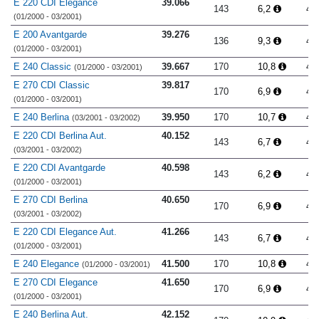
E 220 CDI Elegance
39.066
143
6,2
4.
(01/2000 - 03/2001)
E 200 Avantgarde
39.276
136
9,3
4.
(01/2000 - 03/2001)
E 240 Classic
39.667
170
10,8
4.
(01/2000 - 03/2001)
E 270 CDI Classic
39.817
170
6,9
4.
(01/2000 - 03/2001)
E 240 Berlina
39.950
170
10,7
4.
(03/2001 - 03/2002)
E 220 CDI Berlina Aut.
40.152
143
6,7
4.
(03/2001 - 03/2002)
E 220 CDI Avantgarde
40.598
143
6,2
4.
(01/2000 - 03/2001)
E 270 CDI Berlina
40.650
170
6,9
4.
(03/2001 - 03/2002)
E 220 CDI Elegance Aut.
41.266
143
6,7
4.
(01/2000 - 03/2001)
E 240 Elegance
41.500
170
10,8
4.
(01/2000 - 03/2001)
E 270 CDI Elegance
41.650
170
6,9
4.
(01/2000 - 03/2001)
E 240 Berlina Aut.
42.152