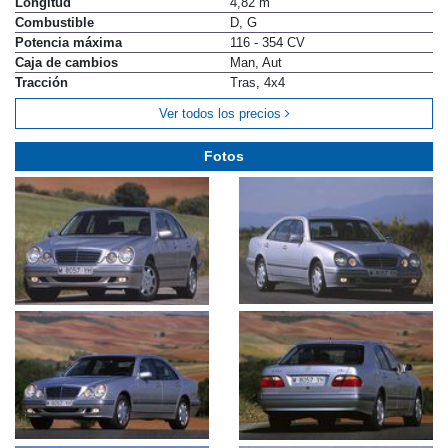
Longitud
4,82 m
Combustible
D, G
Potencia máxima
116 - 354 CV
Caja de cambios
Man, Aut
Tracción
Tras, 4x4
Ver todos los precios
Fotos