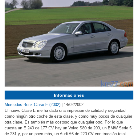
Informaciones
Mercedes-Benz Clase E (2002)
|
14/02/2002
El nuevo Clase E me ha dado una impresión de calidad y seguridad
como ningún otro coche de esta clase, y como muy pocos de cualquier
otra clase. Es también más costoso que cualquier otro. Por lo que
cuesta un E 240 de 177 CV hay un Volvo S80 de 200, un BMW Serie 5
de 231 y, por un poco más, un Audi A6 de 220 CV con tracción total.