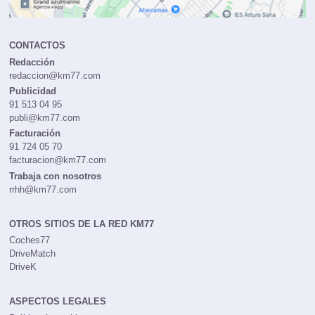
CONTACTOS
Redacción
redaccion@km77.com
Publicidad
91 513 04 95
publi@km77.com
Facturación
91 724 05 70
facturacion@km77.com
Trabaja con nosotros
rrhh@km77.com
OTROS SITIOS DE LA RED KM77
Coches77
DriveMatch
DriveK
ASPECTOS LEGALES