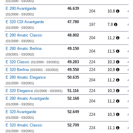
(01/2000 - 03/2001)
E 280 Avantgarde
46.639
204
10,8
4.
(01/2000 - 03/2001)
E 320 CDI Avantgarde
47.780
197
7,8
4.
(01/2000 - 03/2001)
E 280 4matic Classic
48.802
204
11,2
4.
(01/2000 - 03/2001)
E 280 4matic Berlina
49.150
204
11,5
4.
(03/2001 - 03/2002)
E 320 Classic
49.283
224
10,3
4.
(01/2000 - 03/2001)
E 320 Berlina
49.550
224
10,8
4.
(03/2001 - 03/2002)
E 280 4matic Elegance
50.635
204
11,2
4.
(01/2000 - 03/2001)
E 320 Elegance
51.116
224
10,3
4.
(01/2000 - 03/2001)
E 280 4matic Avantgarde
52.168
204
11,2
4.
(01/2000 - 03/2001)
E 320 Avantgarde
52.649
224
10,3
4.
(01/2000 - 03/2001)
E 320 4matic Classic
52.709
224
11,1
4.
(01/2000 - 03/2001)