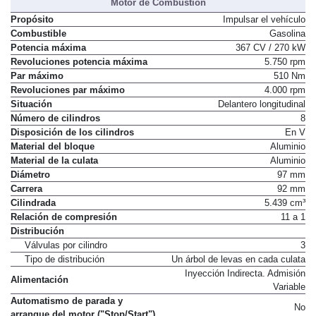
Motor de Combustión
Propósito
Impulsar el vehículo
Combustible
Gasolina
Potencia máxima
367 CV / 270 kW
Revoluciones potencia máxima
5.750 rpm
Par máximo
510 Nm
Revoluciones par máximo
4.000 rpm
Situación
Delantero longitudinal
Número de cilindros
8
Disposición de los cilindros
En V
Material del bloque
Aluminio
Material de la culata
Aluminio
Diámetro
97 mm
Carrera
92 mm
Cilindrada
5.439 cm³
Relación de compresión
11 a 1
Distribución
Válvulas por cilindro
3
Tipo de distribución
Un árbol de levas en cada culata
Inyección Indirecta. Admisión
Alimentación
Variable
Automatismo de parada y
No
arranque del motor ("Stop/Start")