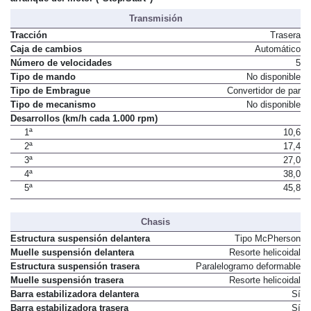
Transmisión
Tracción
Trasera
Caja de cambios
Automático
Número de velocidades
5
Tipo de mando
No disponible
Tipo de Embrague
Convertidor de par
Tipo de mecanismo
No disponible
Desarrollos (km/h cada 1.000 rpm)
1ª
10,6
2ª
17,4
3ª
27,0
4ª
38,0
5ª
45,8
Chasis
Estructura suspensión delantera
Tipo McPherson
Muelle suspensión delantera
Resorte helicoidal
Estructura suspensión trasera
Paralelogramo deformable
Muelle suspensión trasera
Resorte helicoidal
Barra estabilizadora delantera
Sí
Barra estabilizadora trasera
Sí