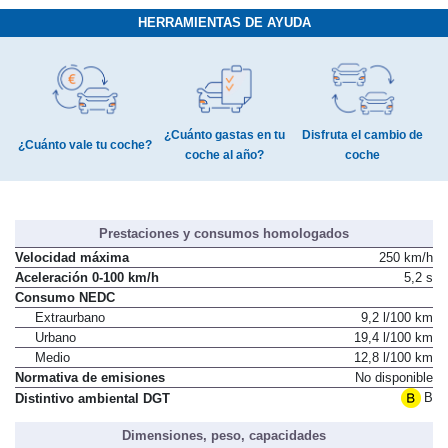
HERRAMIENTAS DE AYUDA
¿Cuánto gastas en tu
Disfruta el cambio de
¿Cuánto vale tu coche?
coche al año?
coche
Prestaciones y consumos homologados
Velocidad máxima
250 km/h
Aceleración 0-100 km/h
5,2 s
Consumo NEDC
Extraurbano
9,2 l/100 km
Urbano
19,4 l/100 km
Medio
12,8 l/100 km
Normativa de emisiones
No disponible
B
Distintivo ambiental DGT
Dimensiones, peso, capacidades