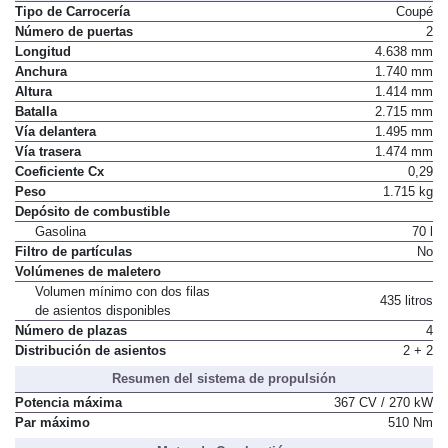
Tipo de Carrocería
Coupé
Número de puertas
2
Longitud
4.638 mm
Anchura
1.740 mm
Altura
1.414 mm
Batalla
2.715 mm
Vía delantera
1.495 mm
Vía trasera
1.474 mm
Coeficiente Cx
0,29
Peso
1.715 kg
Depósito de combustible
Gasolina
70 l
Filtro de partículas
No
Volúmenes de maletero
Volumen mínimo con dos filas
435 litros
de asientos disponibles
Número de plazas
4
Distribución de asientos
2 + 2
Resumen del sistema de propulsión
Potencia máxima
367 CV / 270 kW
Par máximo
510 Nm