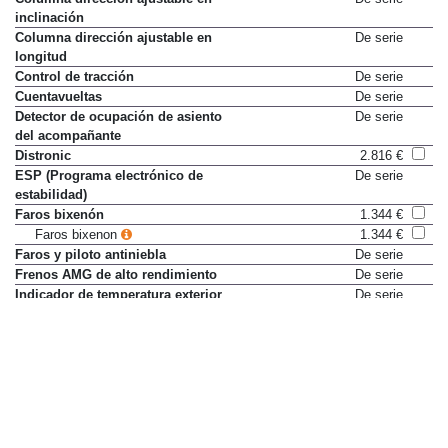
inclinación
Columna dirección ajustable en
De serie
longitud
Control de tracción
De serie
Cuentavueltas
De serie
Detector de ocupación de asiento
De serie
del acompañante
Distronic
2.816 €
ESP (Programa electrónico de
De serie
estabilidad)
Faros bixenón
1.344 €
Faros bixenon
1.344 €
Faros y piloto antiniebla
De serie
Frenos AMG de alto rendimiento
De serie
Indicador de temperatura exterior
De serie
Instalación limpiafaros
320 €
Listones de umbral y molduras
De serie
de aluminio AMG
Ordenador de viaje
De serie
Parktronic
896 €
Regulación interior de altura de
De serie
faros