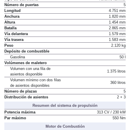
Tipo de Carrocería
Turismo familiar
Número de puertas
5
Longitud
4.751 mm
Anchura
1.820 mm
Altura
1.454 mm
Batalla
2.865 mm
Vía delantera
1.579 mm
Vía trasera
1.583 mm
Peso
2.120 kg
Depósito de combustible
Gasolina
50 l
Volúmenes de maletero
Volumen con una fila de
1.375 litros
asientos disponible
Volumen mínimo con dos filas
360 litros
de asientos disponibles
Número de plazas
5
Distribución de asientos
2 + 3
Resumen del sistema de propulsión
Potencia máxima
313 CV / 230 kW
Par máximo
550 Nm