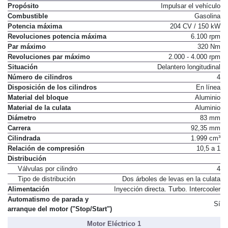
Motor de Combustión
Propósito
Impulsar el vehículo
Combustible
Gasolina
Potencia máxima
204 CV / 150 kW
Revoluciones potencia máxima
6.100 rpm
Par máximo
320 Nm
Revoluciones par máximo
2.000 - 4.000 rpm
Situación
Delantero longitudinal
Número de cilindros
4
Disposición de los cilindros
En línea
Material del bloque
Aluminio
Material de la culata
Aluminio
Diámetro
83 mm
Carrera
92,35 mm
Cilindrada
1.999 cm³
Relación de compresión
10,5 a 1
Distribución
Válvulas por cilindro
4
Tipo de distribución
Dos árboles de levas en la culata
Alimentación
Inyección directa. Turbo. Intercooler
Automatismo de parada y
Sí
arranque del motor ("Stop/Start")