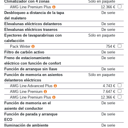
Climatizador bizona
De serie
Climatizador con 4 zonas
Sólo en paquete
AMG Line Premium Plus
12.366 €
Desbloqueo a distancia de la tapa
De serie
del maletero
Elevalunas eléctricos delanteros
De serie
Elevalunas eléctricos traseros
De serie
Eyectores de lavaparabrisas con
Sólo en paquete
calefacción
Pack Winter
754 €
Filtro de carbón activo
De serie
Freno de estacionamiento
De serie
eléctrico con función de confort
Función de arranque sin llave
De serie
Función de memoria en asientos
Sólo en paquete
delanteros eléctricos
AMG Line Advanced Plus
4.743 €
AMG Line Premium
7.647 €
AMG Line Premium Plus
12.366 €
Función de memoria en el
De serie
asiento del conductor
Función de parada y arranque
De serie
ECO