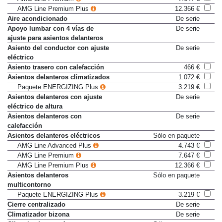
AMG Line Premium
7.647 €
AMG Line Premium Plus
12.366 €
Aire acondicionado
De serie
Apoyo lumbar con 4 vías de
De serie
ajuste para asientos delanteros
Asiento del conductor con ajuste
De serie
eléctrico
Asiento trasero con calefacción
466 €
Asientos delanteros climatizados
1.072 €
Paquete ENERGIZING Plus
3.219 €
Asientos delanteros con ajuste
De serie
eléctrico de altura
Asientos delanteros con
De serie
calefacción
Asientos delanteros eléctricos
Sólo en paquete
AMG Line Advanced Plus
4.743 €
AMG Line Premium
7.647 €
AMG Line Premium Plus
12.366 €
Asientos delanteros
Sólo en paquete
multicontorno
Paquete ENERGIZING Plus
3.219 €
Cierre centralizado
De serie