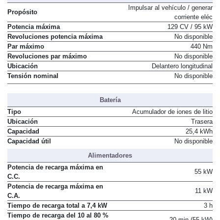
Motor Eléctrico 1
Impulsar al vehículo / generar
Propósito
corriente eléc
Potencia máxima
129 CV / 95 kW
Revoluciones potencia máxima
No disponible
Par máximo
440 Nm
Revoluciones par máximo
No disponible
Ubicación
Delantero longitudinal
Tensión nominal
No disponible
Batería
Tipo
Acumulador de iones de litio
Ubicación
Trasera
Capacidad
25,4 kWh
Capacidad útil
No disponible
Alimentadores
Potencia de recarga máxima en
55 kW
C.C.
Potencia de recarga máxima en
11 kW
C.A.
Tiempo de recarga total a 7,4 kW
3 h