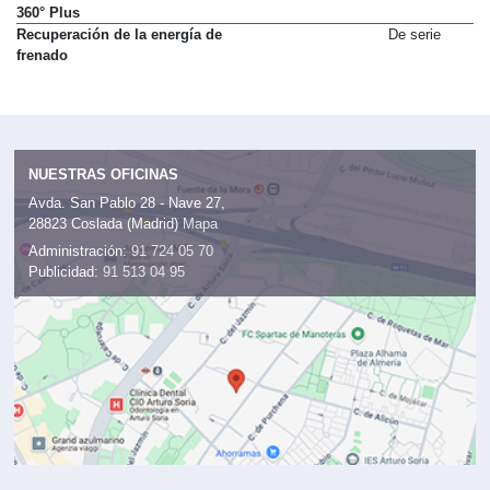
Protección del vehículo GUARD
947 €
360° Plus
Recuperación de la energía de
De serie
frenado
NUESTRAS OFICINAS
Avda. San Pablo 28 - Nave 27,
28823 Coslada (Madrid)
Mapa
Administración:
91 724 05 70
Publicidad:
91 513 04 95