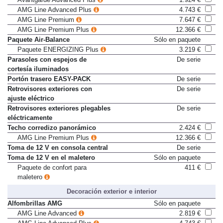
Avantgarde Advanced Plus
1.924 €
AMG Line Advanced Plus
4.743 €
AMG Line Premium
7.647 €
AMG Line Premium Plus
12.366 €
Paquete Air-Balance
Sólo en paquete
Paquete ENERGIZING Plus
3.219 €
Parasoles con espejos de
De serie
cortesía iluminados
Portón trasero EASY-PACK
De serie
Retrovisores exteriores con
De serie
ajuste eléctrico
Retrovisores exteriores plegables
De serie
eléctricamente
Techo corredizo panorámico
2.424 €
AMG Line Premium Plus
12.366 €
Toma de 12 V en consola central
De serie
Toma de 12 V en el maletero
Sólo en paquete
Paquete de confort para
411 €
maletero
Decoración exterior e interior
Alfombrillas AMG
Sólo en paquete
AMG Line Advanced
2.819 €