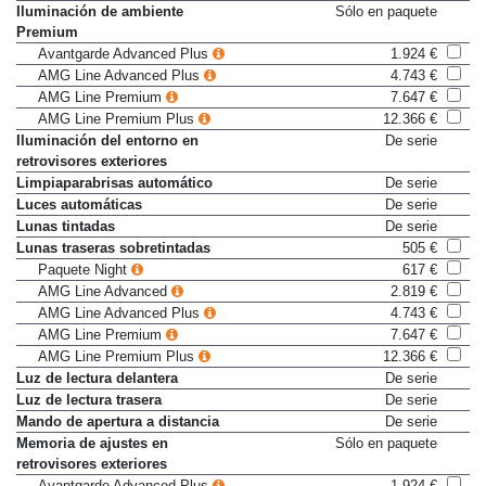
Iluminación de ambiente
De serie
Iluminación de ambiente
Sólo en paquete
Premium
Avantgarde Advanced Plus
1.924 €
AMG Line Advanced Plus
4.743 €
AMG Line Premium
7.647 €
AMG Line Premium Plus
12.366 €
Iluminación del entorno en
De serie
retrovisores exteriores
Limpiaparabrisas automático
De serie
Luces automáticas
De serie
Lunas tintadas
De serie
Lunas traseras sobretintadas
505 €
Paquete Night
617 €
AMG Line Advanced
2.819 €
AMG Line Advanced Plus
4.743 €
AMG Line Premium
7.647 €
AMG Line Premium Plus
12.366 €
Luz de lectura delantera
De serie
Luz de lectura trasera
De serie
Mando de apertura a distancia
De serie
Memoria de ajustes en
Sólo en paquete
retrovisores exteriores