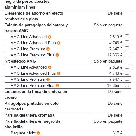
Elementos de adorno de madera
536 €
negra de poros abiertos
aluminium lines
Elementos de adorno en efecto
De serie
rombos gris plata
Faldón de paragolpes delantero y
Sólo en paquete
trasero AMG
AMG Line Advanced
2.819 €
AMG Line Advanced Plus
4.743 €
AMG Line Premium
7.647 €
AMG Line Premium Plus
12.366 €
Kit estético AMG
Sólo en paquete
AMG Line Advanced
2.819 €
AMG Line Advanced Plus
4.743 €
AMG Line Premium
7.647 €
AMG Line Premium Plus
12.366 €
Listones en la línea de cintura en
De serie
cromo
Paragolpes pintados en color
De serie
carrocería
Parrilla delantera cromada
De serie
Parrilla delantera en negro de
Sólo en paquete
alto brillo