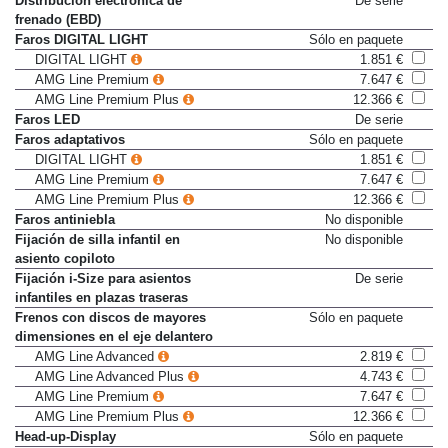
Distribución electrónica de
De serie
frenado (EBD)
Faros DIGITAL LIGHT
Sólo en paquete
DIGITAL LIGHT
1.851 €
AMG Line Premium
7.647 €
AMG Line Premium Plus
12.366 €
Faros LED
De serie
Faros adaptativos
Sólo en paquete
DIGITAL LIGHT
1.851 €
AMG Line Premium
7.647 €
AMG Line Premium Plus
12.366 €
Faros antiniebla
No disponible
Fijación de silla infantil en
No disponible
asiento copiloto
Fijación i-Size para asientos
De serie
infantiles en plazas traseras
Frenos con discos de mayores
Sólo en paquete
dimensiones en el eje delantero
AMG Line Advanced
2.819 €
AMG Line Advanced Plus
4.743 €
AMG Line Premium
7.647 €
AMG Line Premium Plus
12.366 €