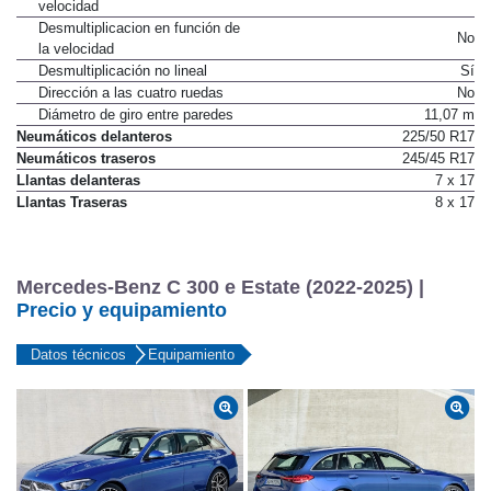
Asistencia en función de la
Sí
velocidad
Desmultiplicacion en función de
No
la velocidad
Desmultiplicación no lineal
Sí
Dirección a las cuatro ruedas
No
Diámetro de giro entre paredes
11,07 m
Neumáticos delanteros
225/50 R17
Neumáticos traseros
245/45 R17
Llantas delanteras
7 x 17
Llantas Traseras
8 x 17
Mercedes-Benz C 300 e Estate (2022-2025) |
Precio y equipamiento
Datos técnicos
Equipamiento