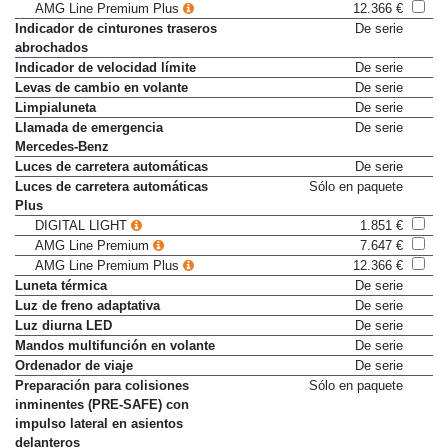
Head-up-Display
Sólo en paquete
AMG Line Premium Plus
12.366 €
Indicador de cinturones traseros
De serie
abrochados
Indicador de velocidad límite
De serie
Levas de cambio en volante
De serie
Limpialuneta
De serie
Llamada de emergencia
De serie
Mercedes-Benz
Luces de carretera automáticas
De serie
Luces de carretera automáticas
Sólo en paquete
Plus
DIGITAL LIGHT
1.851 €
AMG Line Premium
7.647 €
AMG Line Premium Plus
12.366 €
Luneta térmica
De serie
Luz de freno adaptativa
De serie
Luz diurna LED
De serie
Mandos multifunción en volante
De serie
Ordenador de viaje
De serie
Preparación para colisiones
Sólo en paquete
inminentes (PRE-SAFE) con
impulso lateral en asientos