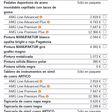
Paquete Night
617 €
Pedales deportivos de acero
Sólo en paquete
inoxidable cepillado con tacos de
goma
AMG Line Advanced
2.819 €
AMG Line Advanced Plus
4.743 €
AMG Line Premium
7.647 €
AMG Line Premium Plus
12.366 €
Pintura MANUFAKTUR blanco
2.044 €
opalita bright o rojo Pagatonia
Pintura MANUFAKTUR gris
4.392 €
grafito magno
Pintura metalizada
1.072 €
Pintura sólida Blanco polar
380 €
Pintura sólida negra
0 €
Tablero de instrumentos en símil
Sólo en paquete
de cuero ARTICO
AMG Line Advanced
2.819 €
AMG Line Advanced Plus
4.743 €
AMG Line Premium
7.647 €
AMG Line Premium Plus
12.366 €
Tapicería de cuero napa negra
3.620 €
Tapicería de cuero negra
2.249 €