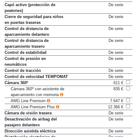
con función HOLD
Capó activo (protección de
De serie
peatones)
Cierre de seguridad para niños
De serie
en puertas traseras
Control de distancia de
De serie
aparcamiento delantero
Control de distancia de
De serie
aparcamiento trasero
Control de estabilidad
De serie
Control de presión en
De serie
neumáticos
Control de tracción
De serie
Control de velocidad TEMPOMAT
De serie
Cámara 360º
611 €
Cámara 360º con asistente de
835 €
aparcamiento con memoria
AMG Line Premium
7.647 €
AMG Line Premium Plus
12.366 €
Cámara de visión trasera
De serie
Desactivación de airbag del
De serie
pasajero delantero
Dirección asistida eléctrica
De serie