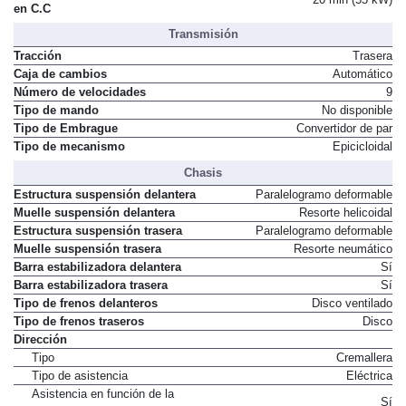
Tiempo de recarga del 10 al 80 %
20 min (55 kW)
en C.C
Transmisión
Tracción
Trasera
Caja de cambios
Automático
Número de velocidades
9
Tipo de mando
No disponible
Tipo de Embrague
Convertidor de par
Tipo de mecanismo
Epicicloidal
Chasis
Estructura suspensión delantera
Paralelogramo deformable
Muelle suspensión delantera
Resorte helicoidal
Estructura suspensión trasera
Paralelogramo deformable
Muelle suspensión trasera
Resorte neumático
Barra estabilizadora delantera
Sí
Barra estabilizadora trasera
Sí
Tipo de frenos delanteros
Disco ventilado
Tipo de frenos traseros
Disco
Dirección
Tipo
Cremallera
Tipo de asistencia
Eléctrica