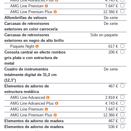
AMG Line Advanced Plus
4.743 €
AMG Line Premium
7.647 €
AMG Line Premium Plus
12.366 €
Alfombrillas de velours
De serie
Carcasas de retrovisores
De serie
exteriores en color carrocería
Carcasas de retrovisores
Sólo en paquete
exteriores en negro de alto brillo
Paquete Night
617 €
Consola central en efecto rombos
206 €
gris plata o con estructura de
metal
Cuadro de instrumentos
De serie
totalmente digital de 31,2 cm
(12,3")
Elementos de adorno de
467 €
estructura metálica
AMG Line Advanced
2.819 €
AMG Line Advanced Plus
4.743 €
AMG Line Premium
7.647 €
AMG Line Premium Plus
12.366 €
Elementos de adorno de madera
467 €