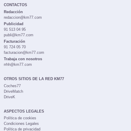
CONTACTOS
Redacción
redaccion@km77.com
Publicidad
91 513 04 95
publi@km77.com
Facturación
91 724 05 70
facturacion@km77.com
Trabaja con nosotros
rrhh@km77.com
OTROS SITIOS DE LA RED KM77
Coches77
DriveMatch
DriveK
ASPECTOS LEGALES
Política de cookies
Condiciones Legales