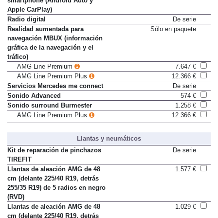
smartphone (Android Auto y
Apple CarPlay)
Radio digital
De serie
Realidad aumentada para
Sólo en paquete
navegación MBUX (información
gráfica de la navegación y el
tráfico)
AMG Line Premium
7.647 €
AMG Line Premium Plus
12.366 €
Servicios Mercedes me connect
De serie
Sonido Advanced
574 €
Sonido surround Burmester
1.258 €
AMG Line Premium Plus
12.366 €
Llantas y neumáticos
Kit de reparación de pinchazos
De serie
TIREFIT
Llantas de aleación AMG de 48
1.577 €
cm (delante 225/40 R19, detrás
255/35 R19) de 5 radios en negro
(RVD)
Llantas de aleación AMG de 48
1.029 €