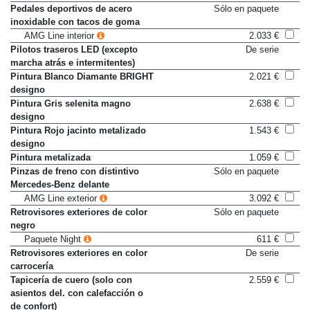
Pedales deportivos de acero
Sólo en paquete
inoxidable con tacos de goma
AMG Line interior
2.033 €
Pilotos traseros LED (excepto
De serie
marcha atrás e intermitentes)
Pintura Blanco Diamante BRIGHT
2.021 €
designo
Pintura Gris selenita magno
2.638 €
designo
Pintura Rojo jacinto metalizado
1.543 €
designo
Pintura metalizada
1.059 €
Pinzas de freno con distintivo
Sólo en paquete
Mercedes-Benz delante
AMG Line exterior
3.092 €
Retrovisores exteriores de color
Sólo en paquete
negro
Paquete Night
611 €
Retrovisores exteriores en color
De serie
carrocería
Tapicería de cuero (solo con
2.559 €
asientos del. con calefacción o
de confort)