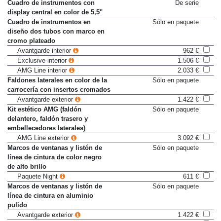
Cuadro de instrumentos con
De serie
display central en color de 5,5"
Cuadro de instrumentos en
Sólo en paquete
diseño dos tubos con marco en
cromo plateado
Avantgarde interior
962 €
Exclusive interior
1.506 €
AMG Line interior
2.033 €
Faldones laterales en color de la
Sólo en paquete
carrocería con insertos cromados
Avantgarde exterior
1.422 €
Kit estético AMG (faldón
Sólo en paquete
delantero, faldón trasero y
embellecedores laterales)
AMG Line exterior
3.092 €
Marcos de ventanas y listón de
Sólo en paquete
línea de cintura de color negro
de alto brillo
Paquete Night
611 €
Marcos de ventanas y listón de
Sólo en paquete
línea de cintura en aluminio
pulido
Avantgarde exterior
1.422 €