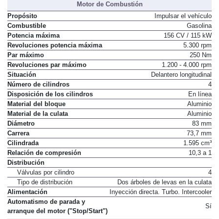
Motor de Combustión
Propósito
Impulsar el vehículo
Combustible
Gasolina
Potencia máxima
156 CV / 115 kW
Revoluciones potencia máxima
5.300 rpm
Par máximo
250 Nm
Revoluciones par máximo
1.200 - 4.000 rpm
Situación
Delantero longitudinal
Número de cilindros
4
Disposición de los cilindros
En línea
Material del bloque
Aluminio
Material de la culata
Aluminio
Diámetro
83 mm
Carrera
73,7 mm
Cilindrada
1.595 cm³
Relación de compresión
10,3 a 1
Distribución
Válvulas por cilindro
4
Tipo de distribución
Dos árboles de levas en la culata
Alimentación
Inyección directa. Turbo. Intercooler
Automatismo de parada y
Sí
arranque del motor ("Stop/Start")