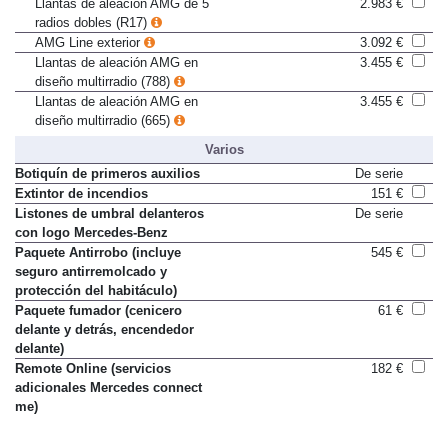
Llantas de aleación AMG de 5
2.983 €
radios dobles (R17)
AMG Line exterior
3.092 €
Llantas de aleación AMG en
3.455 €
diseño multirradio (788)
Llantas de aleación AMG en
3.455 €
diseño multirradio (665)
Varios
Botiquín de primeros auxilios
De serie
Extintor de incendios
151 €
Listones de umbral delanteros
De serie
con logo Mercedes-Benz
Paquete Antirrobo (incluye
545 €
seguro antirremolcado y
protección del habitáculo)
Paquete fumador (cenicero
61 €
delante y detrás, encendedor
delante)
Remote Online (servicios
182 €
adicionales Mercedes connect
me)