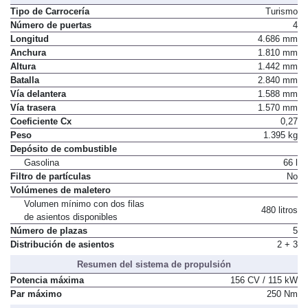
Tipo de Carrocería
Turismo
Número de puertas
4
Longitud
4.686 mm
Anchura
1.810 mm
Altura
1.442 mm
Batalla
2.840 mm
Vía delantera
1.588 mm
Vía trasera
1.570 mm
Coeficiente Cx
0,27
Peso
1.395 kg
Depósito de combustible
Gasolina
66 l
Filtro de partículas
No
Volúmenes de maletero
Volumen mínimo con dos filas
480 litros
de asientos disponibles
Número de plazas
5
Distribución de asientos
2 + 3
Resumen del sistema de propulsión
Potencia máxima
156 CV / 115 kW
Par máximo
250 Nm