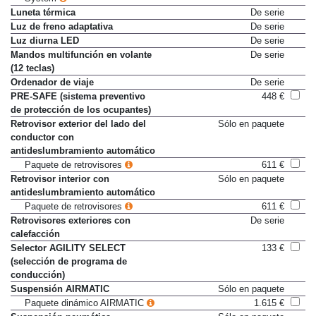
Luneta térmica
De serie
Luz de freno adaptativa
De serie
Luz diurna LED
De serie
Mandos multifunción en volante
De serie
(12 teclas)
Ordenador de viaje
De serie
PRE-SAFE (sistema preventivo
448 €
de protección de los ocupantes)
Retrovisor exterior del lado del
Sólo en paquete
conductor con
antideslumbramiento automático
Paquete de retrovisores
611 €
Retrovisor interior con
Sólo en paquete
antideslumbramiento automático
Paquete de retrovisores
611 €
Retrovisores exteriores con
De serie
calefacción
Selector AGILITY SELECT
133 €
(selección de programa de
conducción)
Suspensión AIRMATIC
Sólo en paquete
Paquete dinámico AIRMATIC
1.615 €