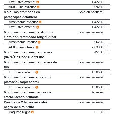
Exclusive exterior
1.422 €
AMG Line exterior
3.092 €
Molduras cromadas en
Sólo en paquete
paragolpes delantero
Avantgarde exterior
1.422 €
Exclusive exterior
1.422 €
Molduras interiores de aluminio
Sólo en paquete
claro con rectificado longitudinal
Avantgarde interior
962 €
AMG Line interior
2.033 €
Molduras interiores de madera
454 €
(de raíz de nogal o fresno)
Molduras interiores de madera de
Sólo en paquete
tilo
Exclusive interior
1.506 €
Molduras interiores en cromo
Sólo en paquete
plateado (salpicadero)
Exclusive interior
1.506 €
Molduras interiores negras de
De serie
efecto lacado brillante
Parrilla de 2 lamas en color
Sólo en paquete
negro de alto brillo
Paquete Night
611 €