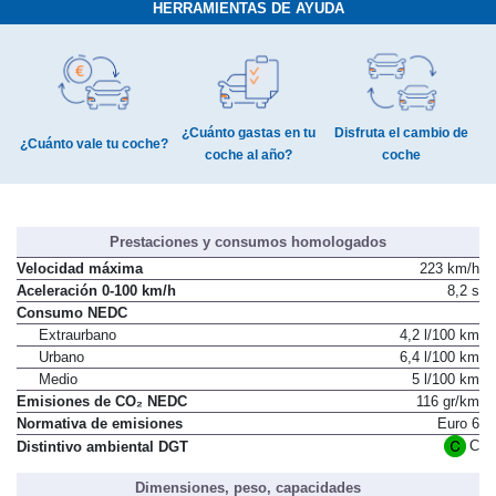
HERRAMIENTAS DE AYUDA
¿Cuánto gastas en tu
Disfruta el cambio de
¿Cuánto vale tu coche?
coche al año?
coche
Prestaciones y consumos homologados
Velocidad máxima
223 km/h
Aceleración 0-100 km/h
8,2 s
Consumo NEDC
Extraurbano
4,2 l/100 km
Urbano
6,4 l/100 km
Medio
5 l/100 km
Emisiones de CO₂ NEDC
116 gr/km
Normativa de emisiones
Euro 6
C
Distintivo ambiental DGT
Dimensiones, peso, capacidades