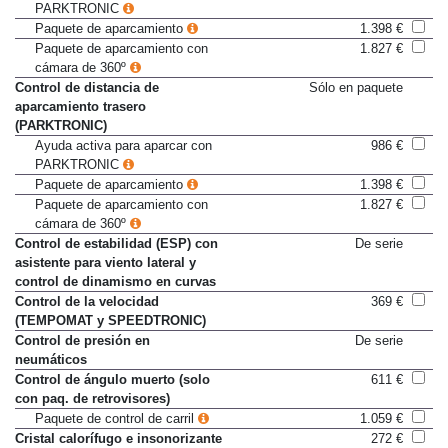
PARKTRONIC
Paquete de aparcamiento
1.398 €
Paquete de aparcamiento con
1.827 €
cámara de 360º
Control de distancia de
Sólo en paquete
aparcamiento trasero
(PARKTRONIC)
Ayuda activa para aparcar con
986 €
PARKTRONIC
Paquete de aparcamiento
1.398 €
Paquete de aparcamiento con
1.827 €
cámara de 360º
Control de estabilidad (ESP) con
De serie
asistente para viento lateral y
control de dinamismo en curvas
Control de la velocidad
369 €
(TEMPOMAT y SPEEDTRONIC)
Control de presión en
De serie
neumáticos
Control de ángulo muerto (solo
611 €
con paq. de retrovisores)
Paquete de control de carril
1.059 €
Cristal calorífugo e insonorizante
272 €