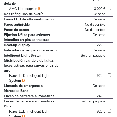
delante
AMG Line exterior
3.092 €
Dos triángulos de avería
De serie
Faros LED de alto rendimiento
De serie
Faros antiniebla
No disponible
Faros de xenón
No disponible
Fijación i-Size para asientos
De serie
infantiles en plazas traseras
Head-up display
1.222 €
Indicador de temperatura exterior
De serie
Intelligent Light System
Sólo en paquete
(distribución variable de la luz,
luces activas para curvas y luz de
giro)
Faros LED Intelligent Light
920 €
System
Llamada de emergencia
De serie
Mercedes-Benz
Luces de carretera automáticas
242 €
Luces de carretera automáticas
Sólo en paquete
Plus
Faros LED Intelligent Light
920 €
System