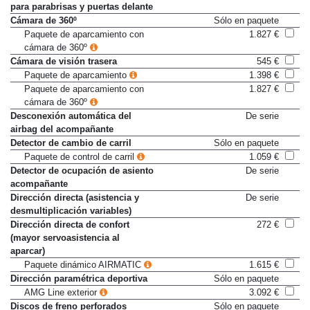
para parabrisas y puertas delante
Cámara de 360º
Sólo en paquete
Paquete de aparcamiento con
1.827 €
cámara de 360º
Cámara de visión trasera
545 €
Paquete de aparcamiento
1.398 €
Paquete de aparcamiento con
1.827 €
cámara de 360º
Desconexión automática del
De serie
airbag del acompañante
Detector de cambio de carril
Sólo en paquete
Paquete de control de carril
1.059 €
Detector de ocupación de asiento
De serie
acompañante
Dirección directa (asistencia y
De serie
desmultiplicación variables)
Dirección directa de confort
272 €
(mayor servoasistencia al
aparcar)
Paquete dinámico AIRMATIC
1.615 €
Dirección paramétrica deportiva
Sólo en paquete
AMG Line exterior
3.092 €
Discos de freno perforados
Sólo en paquete