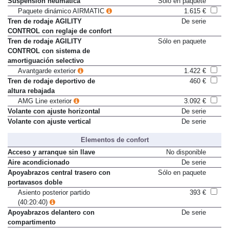
Suspensión neumática
Sólo en paquete
Paquete dinámico AIRMATIC
1.615 €
Tren de rodaje AGILITY
De serie
CONTROL con reglaje de confort
Tren de rodaje AGILITY
Sólo en paquete
CONTROL con sistema de
amortiguación selectivo
Avantgarde exterior
1.422 €
Tren de rodaje deportivo de
460 €
altura rebajada
AMG Line exterior
3.092 €
Volante con ajuste horizontal
De serie
Volante con ajuste vertical
De serie
Elementos de confort
Acceso y arranque sin llave
No disponible
Aire acondicionado
De serie
Apoyabrazos central trasero con
Sólo en paquete
portavasos doble
Asiento posterior partido
393 €
(40:20:40)
Apoyabrazos delantero con
De serie
compartimento