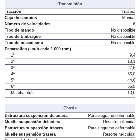
Transmisión
Tracción
Trasera
Caja de cambios
Manual
Número de velocidades
6
Tipo de mando
No disponible
Tipo de Embrague
No disponible
Tipo de mecanismo
No disponible
Desarrollos (km/h cada 1.000 rpm)
1ª
9,4
2ª
18,1
3ª
27,6
4ª
36,0
5ª
44,6
6ª
56,5
Marcha atrás
10,0
Chasis
Estructura suspensión delantera
Paralelogramo deformable
Muelle suspensión delantera
Resorte helicoidal
Estructura suspensión trasera
Paralelogramo deformable
Muelle suspensión trasera
Resorte helicoidal