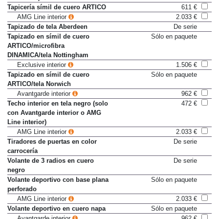
Tapicería símil de cuero ARTICO
611 €
AMG Line interior
2.033 €
Tapizado de tela Aberdeen
De serie
Tapizado en símil de cuero
Sólo en paquete
ARTICO/microfibra
DINAMICA/tela Nottingham
Exclusive interior
1.506 €
Tapizado en símil de cuero
Sólo en paquete
ARTICO/tela Norwich
Avantgarde interior
962 €
Techo interior en tela negro (solo
472 €
con Avantgarde interior o AMG
Line interior)
AMG Line interior
2.033 €
Tiradores de puertas en color
De serie
carrocería
Volante de 3 radios en cuero
De serie
negro
Volante deportivo con base plana
Sólo en paquete
perforado
AMG Line interior
2.033 €
Volante deportivo en cuero napa
Sólo en paquete
Avantgarde interior
962 €