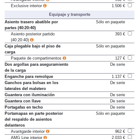
Exclusive interior
1.506 €
Equipaje y transporte
Asiento trasero abatible por
Sólo en paquete
partes (40:20:40)
Asiento posterior partido
393 €
(40:20:40)
Caja plegable bajo el piso de
Sólo en paquete
carga
Paquete de compartimentos
127 €
Dos argollas para aseguramiento
De serie
de la carga
Enganche para remolque
1.137 €
Ganchos para bolsas en los
De serie
laterales del maletero
Guantera con iluminación
De serie
Guantera con llave
De serie
Portagafas en techo
De serie
Portamapas en parte posterior
Sólo en paquete
del respaldo de asientos
delanteros
Avantgarde interior
962 €
AMG Line interior
2.033 €