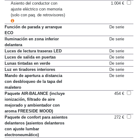
Asiento del conductor con
1.004 €
ajuste eléctrico con memoria
(solo con paq. de retrovisores)
Función de parada y arranque
De serie
ECO
Iluminación en zona inferior
De serie
delantera
Luces de lectura traseras LED
De serie
Luces de salida en puertas
De serie
Lunas tintadas en verde
De serie
Luz en tiradores interiores
De serie
Mando de apertura a distancia
De serie
con desbloqueo de la tapa del
maletero
Paquete AIR-BALANCE (incluye
454 €
ionización, filtrado de aire
mejorado y ambientador con
aroma FREESIDE MOOD)
Paquete de confort para asientos
272 €
delanteros (asientos delanteros
con ajuste lumbar
electroneumático)