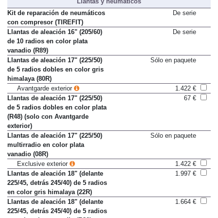
Llantas y neumáticos
Kit de reparación de neumáticos
De serie
con compresor (TIREFIT)
Llantas de aleación 16" (205/60)
De serie
de 10 radios en color plata
vanadio (R89)
Llantas de aleación 17" (225/50)
Sólo en paquete
de 5 radios dobles en color gris
himalaya (80R)
Avantgarde exterior
1.422 €
Llantas de aleación 17" (225/50)
67 €
de 5 radios dobles en color plata
(R48) (solo con Avantgarde
exterior)
Llantas de aleación 17" (225/50)
Sólo en paquete
multirradio en color plata
vanadio (08R)
Exclusive exterior
1.422 €
Llantas de aleación 18" (delante
1.997 €
225/45, detrás 245/40) de 5 radios
en color gris himalaya (22R)
Llantas de aleación 18" (delante
1.664 €
225/45, detrás 245/40) de 5 radios