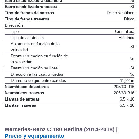
Barra estabilizadora delantera
Sí
Barra estabilizadora trasera
Sí
Tipo de frenos delanteros
Disco ventilado
Tipo de frenos traseros
Disco
Dirección
Tipo
Cremallera
Tipo de asistencia
Eléctrica
Asistencia en función de la
Sí
velocidad
Desmultiplicacion en función de
No
la velocidad
Desmultiplicación no lineal
Sí
Dirección a las cuatro ruedas
No
Diámetro de giro entre paredes
11,22 m
Neumáticos delanteros
205/60 R16
Neumáticos traseros
205/60 R16
Llantas delanteras
6.5 x 16
Llantas Traseras
6.5 x 16
Mercedes-Benz C 180 Berlina (2014-2018) |
Precio y equipamiento