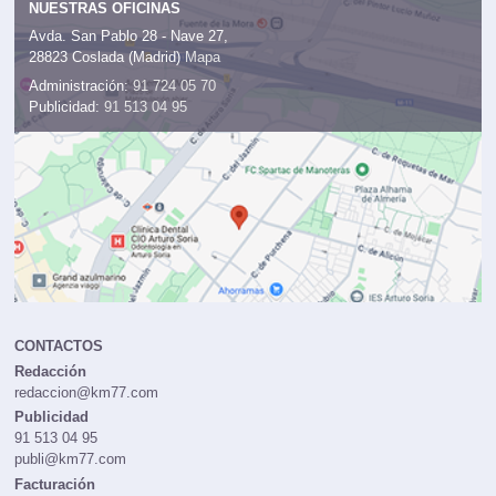
NUESTRAS OFICINAS
Avda. San Pablo 28 - Nave 27,
28823 Coslada (Madrid)
Mapa
Administración:
91 724 05 70
Publicidad:
91 513 04 95
CONTACTOS
Redacción
redaccion@km77.com
Publicidad
91 513 04 95
publi@km77.com
Facturación