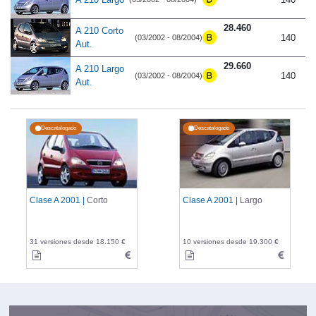
28.460
A 210 Corto
140
(03/2002 - 08/2004)
Aut.
29.660
A 210 Largo
140
(03/2002 - 08/2004)
Aut.
Descatalogado
Descatalogado
Clase A 2001 |
Corto
Clase A 2001 |
Largo
31 versiones desde 18.150 €
10 versiones desde 19.300 €