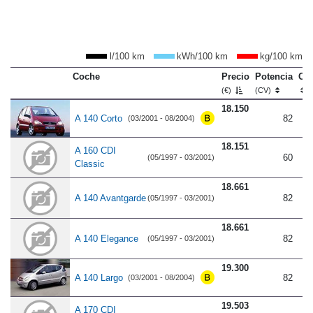
l/100 km
kWh/100 km
kg/100 km
Coche
Precio
Potencia
Co
(€)
(CV)
18.150
A 140 Corto
82
(03/2001 - 08/2004)
18.151
A 160 CDI
60
(05/1997 - 03/2001)
Classic
18.661
A 140 Avantgarde
82
(05/1997 - 03/2001)
18.661
A 140 Elegance
82
(05/1997 - 03/2001)
19.300
A 140 Largo
82
(03/2001 - 08/2004)
19.503
A 170 CDI