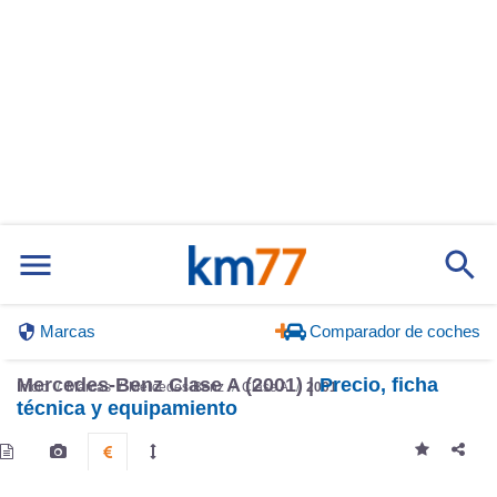
Marcas
Comparador de coches
Mercedes-Benz Clase A (2001) |
Precio, ficha
Inicio
Marcas
Mercedes-Benz
Clase A
2001
técnica y equipamiento