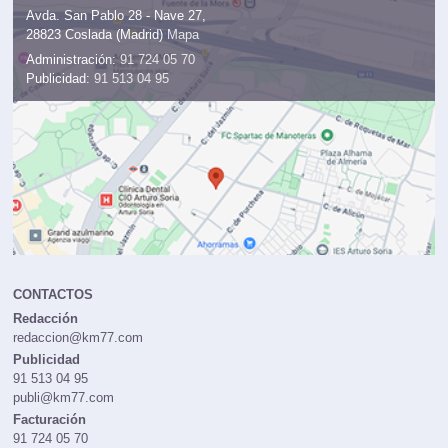
Avda. San Pablo 28 - Nave 27,
28823 Coslada (Madrid)
Mapa
Administración:
91 724 05 70
Publicidad:
91 513 04 95
CONTACTOS
Redacción
redaccion@km77.com
Publicidad
91 513 04 95
publi@km77.com
Facturación
91 724 05 70