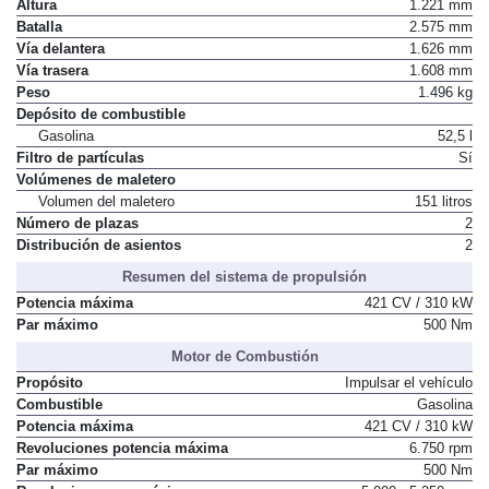
Altura
1.221 mm
Batalla
2.575 mm
Vía delantera
1.626 mm
Vía trasera
1.608 mm
Peso
1.496 kg
Depósito de combustible
Gasolina
52,5 l
Filtro de partículas
Sí
Volúmenes de maletero
Volumen del maletero
151 litros
Número de plazas
2
Distribución de asientos
2
Resumen del sistema de propulsión
Potencia máxima
421 CV / 310 kW
Par máximo
500 Nm
Motor de Combustión
Propósito
Impulsar el vehículo
Combustible
Gasolina
Potencia máxima
421 CV / 310 kW
Revoluciones potencia máxima
6.750 rpm
Par máximo
500 Nm