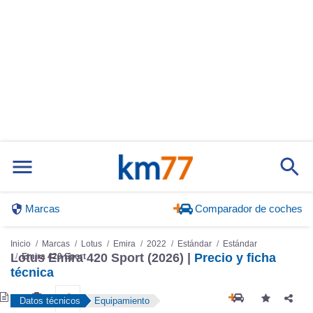
Marcas
Comparador de coches
Inicio
Marcas
Lotus
Emira
2022
Estándar
Estándar
Lotus Emira 420 Sport (2026) |
Precio y ficha
Emira 420 Sport
técnica
Datos técnicos
Equipamiento