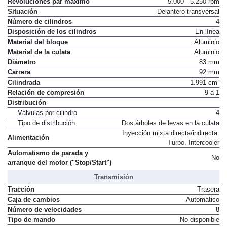
Revoluciones par máximo
5.000 - 5.250 rpm
Situación
Delantero transversal
Número de cilindros
4
Disposición de los cilindros
En línea
Material del bloque
Aluminio
Material de la culata
Aluminio
Diámetro
83 mm
Carrera
92 mm
Cilindrada
1.991 cm³
Relación de compresión
9 a 1
Distribución
Válvulas por cilindro
4
Tipo de distribución
Dos árboles de levas en la culata
Inyección mixta directa/indirecta.
Alimentación
Turbo. Intercooler
Automatismo de parada y
No
arranque del motor ("Stop/Start")
Transmisión
Tracción
Trasera
Caja de cambios
Automático
Número de velocidades
8
Tipo de mando
No disponible