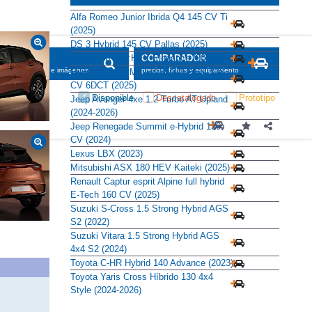
Alternativas
Alfa Romeo Junior Ibrida Q4 145 CV Ti
(2025)
DS 3 Hybrid 145 CV Pallas (2025)
Honda HR-V e:HEV Elegance (2025)
SCADOR
COMPARADOR
maciones, fichas e imágenes
precios, fichas y equipamiento
Hyundai Kona Maxx 1.6 GDi HEV 138
CV 6DCT (2025)
Disponible
Descatalogado
Prototipo
Jeep Avenger 4xe 1.2 Turbo AT Upland
(2024-2026)
Jeep Renegade Summit e-Hybrid 130
CV (2024)
Lexus LBX (2023)
Mitsubishi ASX 180 HEV Kaiteki (2025)
Renault Captur esprit Alpine full hybrid
E-Tech 160 CV (2025)
Suzuki S-Cross 1.5 Strong Hybrid AGS
S2 (2022)
Suzuki Vitara 1.5 Strong Hybrid AGS
4x4 S2 (2024)
Toyota C-HR Hybrid 140 Advance (2023)
Toyota Yaris Cross Híbrido 130 4x4
Style (2024-2026)