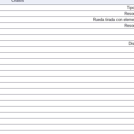
Chasis
Tip
Resor
Rueda tirada con elemen
Resor
Dis