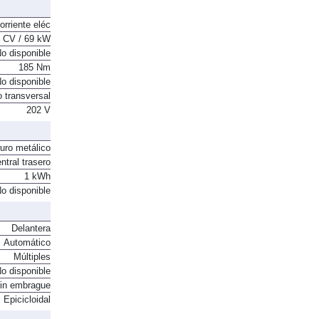
orriente eléc
 CV / 69 kW
o disponible
185 Nm
o disponible
o transversal
202 V
ruro metálico
ntral trasero
1 kWh
o disponible
Delantera
Automático
Múltiples
o disponible
in embrague
Epicicloidal