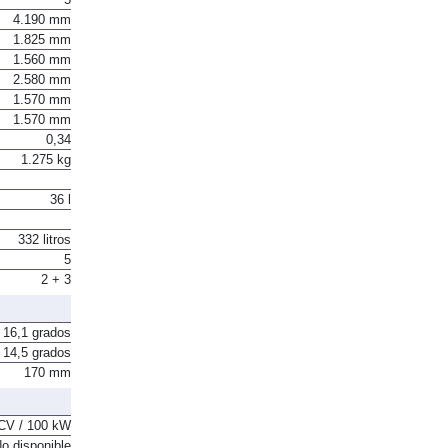
5
4.190 mm
1.825 mm
1.560 mm
2.580 mm
1.570 mm
1.570 mm
0,34
1.275 kg
36 l
332 litros
5
2 + 3
16,1 grados
14,5 grados
170 mm
CV / 100 kW