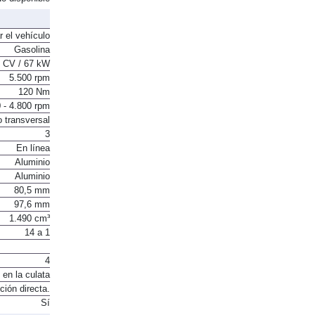
o disponible
r el vehículo
Gasolina
 CV / 67 kW
5.500 rpm
120 Nm
 - 4.800 rpm
o transversal
3
En línea
Aluminio
Aluminio
80,5 mm
97,6 mm
1.490 cm³
14 a 1
4
 en la culata
ción directa.
Sí