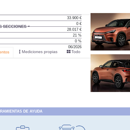
33.900 €
0 €
BU
S SECCIONES
28.017 €
infor
21 %
0 %
06/2026
Mediciones propias
Todo
entos
RAMIENTAS DE AYUDA