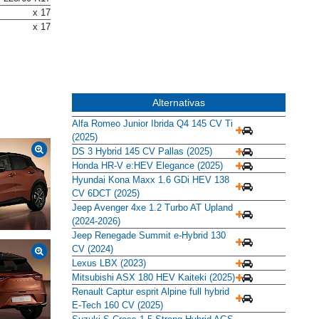
225/60 R17
x 17
x 17
Alternativas
Alfa Romeo Junior Ibrida Q4 145 CV Ti
(2025)
DS 3 Hybrid 145 CV Pallas (2025)
Honda HR-V e:HEV Elegance (2025)
Hyundai Kona Maxx 1.6 GDi HEV 138
CV 6DCT (2025)
Jeep Avenger 4xe 1.2 Turbo AT Upland
(2024-2026)
Jeep Renegade Summit e-Hybrid 130
CV (2024)
Lexus LBX (2023)
Mitsubishi ASX 180 HEV Kaiteki (2025)
Renault Captur esprit Alpine full hybrid
E-Tech 160 CV (2025)