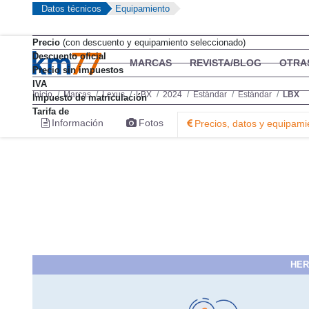
Datos técnicos
Equipamiento
Precio
(con descuento y equipamiento seleccionado)
Descuento oficial
MARCAS
REVISTA/BLOG
OTRA
Precio sin impuestos
IVA
Inicio
Marcas
Lexus
LBX
2024
Estándar
Estándar
LBX
Impuesto de matriculación
Tarifa de
Información
Fotos
Precios, datos y equipami
HER