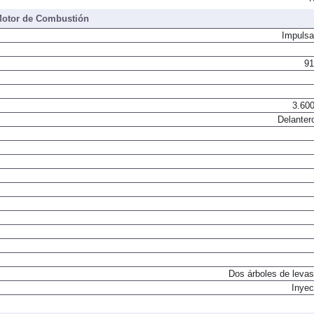
N
otor de Combustión
Impulsa
91
3.600
Delanter
Dos árboles de levas
Inyec