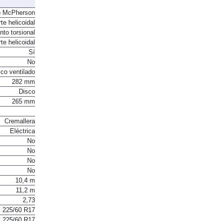
o McPherson
te helicoidal
to torsional
te helicoidal
Sí
No
co ventilado
282 mm
Disco
265 mm
Cremallera
Eléctrica
No
No
No
No
10,4 m
11,2 m
2,73
225/60 R17