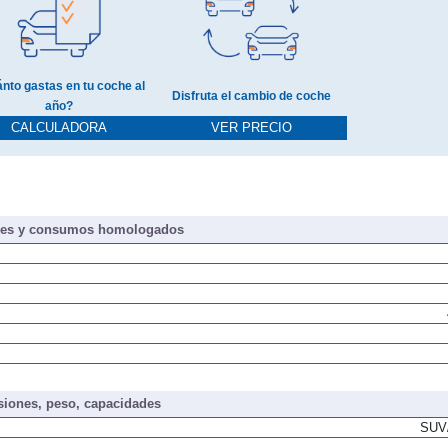
nto gastas en tu coche al
Disfruta el cambio de coche
año?
CALCULADORA
VER PRECIO
nes y consumos homologados
iones, peso, capacidades
SUV/