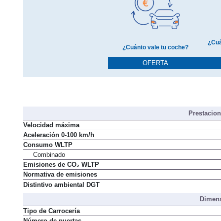
¿Cuá
¿Cuánto vale tu coche?
OFERTA
Prestacio
Velocidad máxima
Aceleración 0-100 km/h
Consumo WLTP
Combinado
Emisiones de CO₂ WLTP
Normativa de emisiones
Distintivo ambiental DGT
Dimens
Tipo de Carrocería