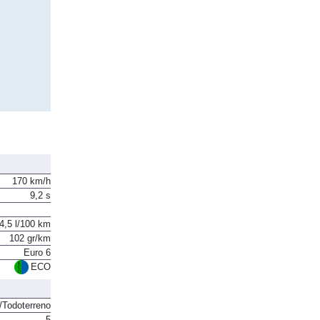
170 km/h
9,2 s
4,5 l/100 km
102 gr/km
Euro 6
ECO
Todoterreno