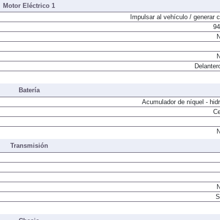
Motor Eléctrico 1
Impulsar al vehículo / generar c
94
N
N
Delanter
Batería
Acumulador de níquel - hid
Ce
N
Transmisión
N
S