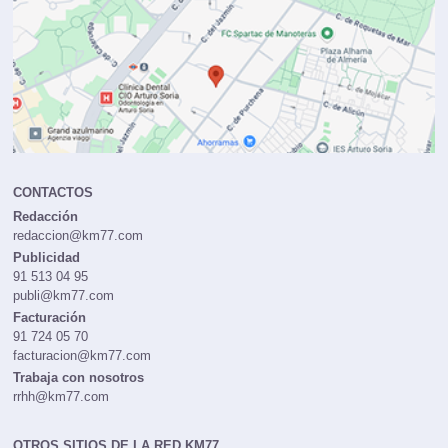
CONTACTOS
Redacción
redaccion@km77.com
Publicidad
91 513 04 95
publi@km77.com
Facturación
91 724 05 70
facturacion@km77.com
Trabaja con nosotros
rrhh@km77.com
OTROS SITIOS DE LA RED KM77