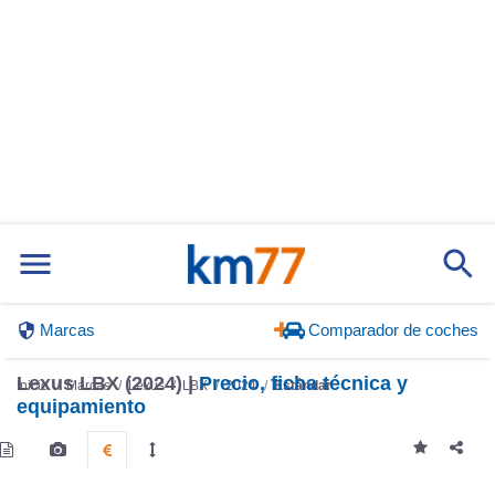
Marcas
Comparador de coches
Lexus LBX (2024) |
Precio, ficha técnica y
Inicio
Marcas
Lexus
LBX
2024
Estándar
equipamiento