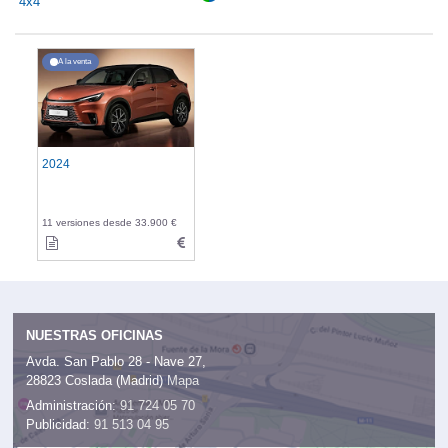
4x4
A la venta
2024
11 versiones desde 33.900 €
NUESTRAS OFICINAS
Avda. San Pablo 28 - Nave 27,
28823 Coslada (Madrid)
Mapa
Administración:
91 724 05 70
Publicidad:
91 513 04 95