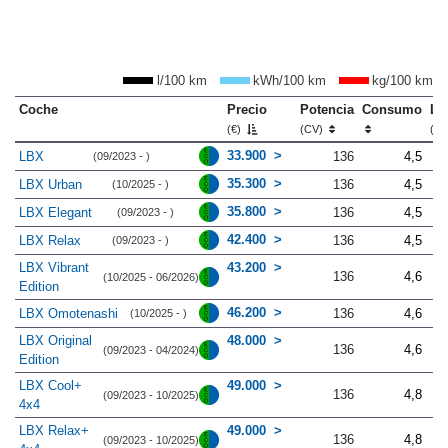
l/100 km
kWh/100 km
kg/100 km
Coche
Precio
Potencia
Consumo
Lo
(€)
(CV)
(m
33.900
LBX
136
4,5
(09/2023 - )
35.300
LBX Urban
136
4,5
(10/2025 - )
35.800
LBX Elegant
136
4,5
(09/2023 - )
42.400
LBX Relax
136
4,5
(09/2023 - )
LBX Vibrant
43.200
136
4,6
(10/2025 - 06/2026)
Edition
46.200
LBX Omotenashi
136
4,6
(10/2025 - )
LBX Original
48.000
136
4,6
(09/2023 - 04/2024)
Edition
LBX Cool+
49.000
136
4,8
(09/2023 - 10/2025)
4x4
LBX Relax+
49.000
136
4,8
(09/2023 - 10/2025)